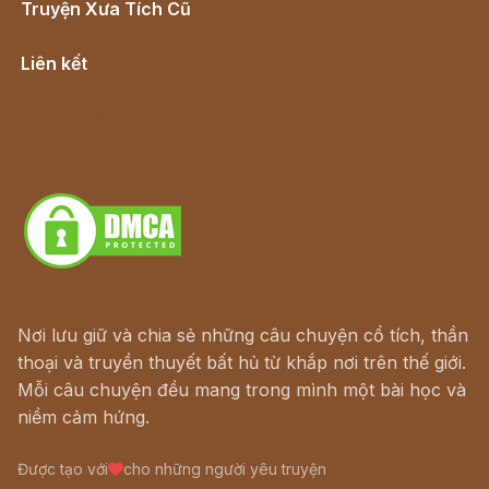
Truyện Xưa Tích Cũ
Cổ tích Việt Nam
Liên kết
Lịch vạn niên
Hà Nội cũ - Món ngon Hà Nội
Truyện kiếm hiệp - Ngôn tình
Download - Tải Miễn Phí
Nơi lưu giữ và chia sẻ những câu chuyện cổ tích, thần
thoại và truyền thuyết bất hủ từ khắp nơi trên thế giới.
Mỗi câu chuyện đều mang trong mình một bài học và
niềm cảm hứng.
Được tạo với
cho những người yêu truyện