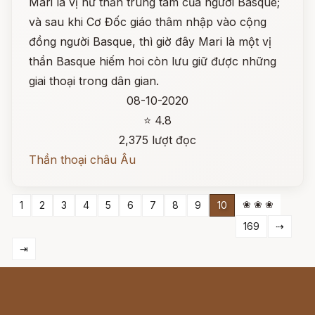
Mari là vị nữ thần trung tâm của người Basque;
và sau khi Cơ Đốc giáo thâm nhập vào cộng
đồng người Basque, thì giờ đây Mari là một vị
thần Basque hiếm hoi còn lưu giữ được những
giai thoại trong dân gian.
08-10-2020
⭐ 4.8
2,375 lượt đọc
Thần thoại châu Âu
❀ ❀ ❀
1
2
3
4
5
6
7
8
9
10
169
⇢
⇥