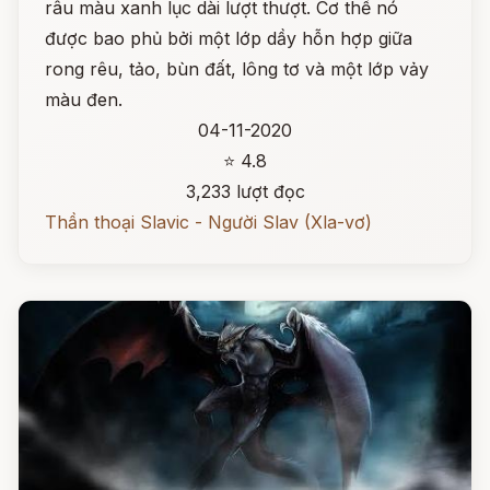
râu màu xanh lục dài lượt thượt. Cơ thể nó
được bao phủ bởi một lớp dầy hỗn hợp giữa
rong rêu, tảo, bùn đất, lông tơ và một lớp vảy
màu đen.
04-11-2020
⭐ 4.8
3,233 lượt đọc
Thần thoại Slavic - Người Slav (Xla-vơ)