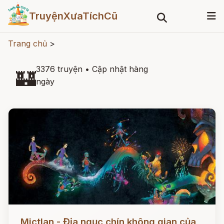
TruyệnXưaTíchCũ
Trang chủ
>
3376 truyện
•
Cập nhật hàng
🏰
ngày
Đọc ngay
Mictlan - Địa ngục chín không gian của