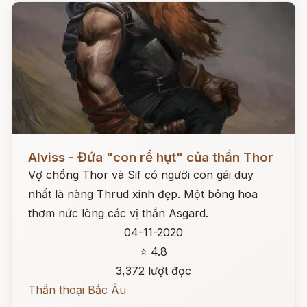
Đọc ngay
Alviss - Đứa "con rể hụt" của thần Thor
Vợ chồng Thor và Sif có người con gái duy
nhất là nàng Thrud xinh đẹp. Một bông hoa
thơm nức lòng các vị thần Asgard.
04-11-2020
⭐ 4.8
3,372 lượt đọc
Thần thoại Bắc Âu