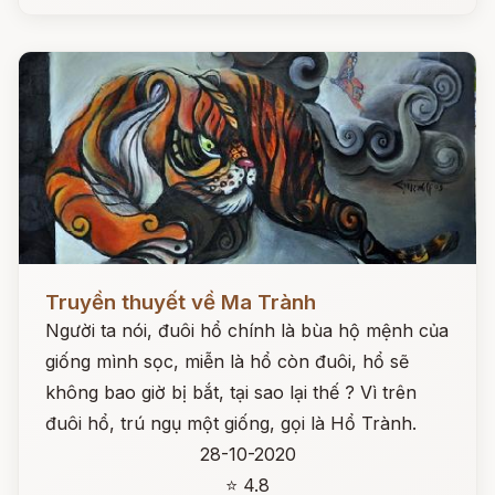
Đọc ngay
Truyền thuyết về Ma Trành
Người ta nói, đuôi hổ chính là bùa hộ mệnh của
giống mình sọc, miễn là hổ còn đuôi, hổ sẽ
không bao giờ bị bắt, tại sao lại thế ? Vì trên
đuôi hổ, trú ngụ một giống, gọi là Hổ Trành.
28-10-2020
⭐ 4.8