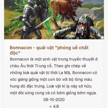
Đọc ngay
Bonnacon - quái vật "phóng uế chất
độc"
Bonnacon là một sinh vật trong truyền thuyết ở
châu Âu thời Trung cổ. Theo ghi chép về
những loài quái vật từ thời La Mã, Bonnacon có
vóc giáng giống một con bò với bộ lông màu
hung đỏ đặc trưng. Loài vật kì lạ này sở hữu
một đôi sừng cong và có bờm giống bờm ngựa.
08-10-2020
⭐ 4.8