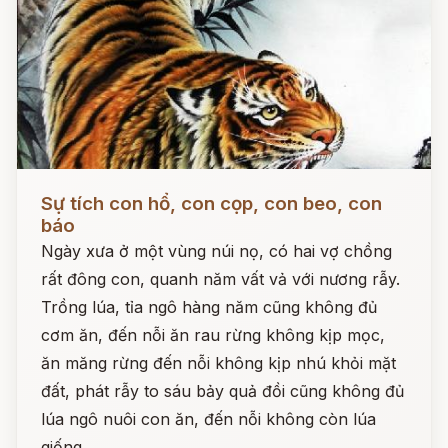
Đọc ngay
Sự tích con hổ, con cọp, con beo, con
báo
Ngày xưa ở một vùng núi nọ, có hai vợ chồng
rất đông con, quanh năm vất vả với nương rẫy.
Trồng lúa, tỉa ngô hàng năm cũng không đủ
cơm ăn, đến nỗi ăn rau rừng không kịp mọc,
ăn măng rừng đến nỗi không kịp nhú khỏi mặt
đất, phát rẫy to sáu bảy quả đồi cũng không đủ
lúa ngô nuôi con ăn, đến nỗi không còn lúa
giống.