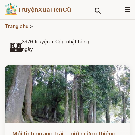
TruyệnXưaTíchCũ
Trang chủ
>
3376 truyện
•
Cập nhật hàng
🏰
ngày
Đọc ngay
Mối tình ngang trái... giữa rừng thiêng