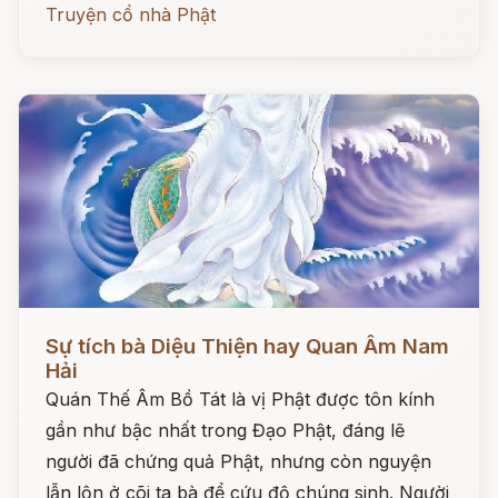
Truyện cổ nhà Phật
Đọc ngay
Sự tích bà Diệu Thiện hay Quan Âm Nam
Hải
Quán Thế Âm Bồ Tát là vị Phật được tôn kính
gần như bậc nhất trong Đạo Phật, đáng lẽ
người đã chứng quả Phật, nhưng còn nguyện
lẫn lộn ở cõi ta bà để cứu độ chúng sinh. Người