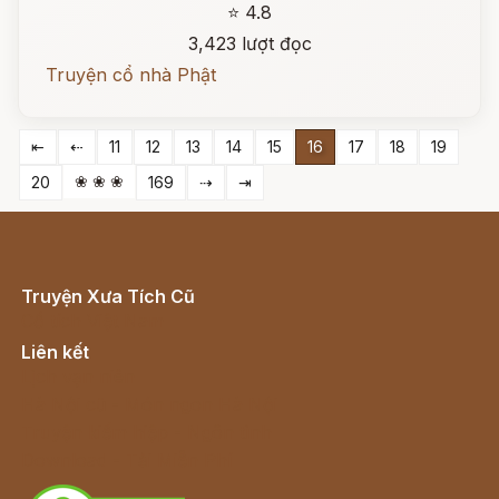
⭐ 4.8
3,423 lượt đọc
Truyện cổ nhà Phật
⇤
⇠
11
12
13
14
15
16
17
18
19
❀ ❀ ❀
20
169
⇢
⇥
Truyện Xưa Tích Cũ
Cổ tích Việt Nam
Liên kết
Lịch vạn niên
Hà Nội cũ - Món ngon Hà Nội
Truyện kiếm hiệp - Ngôn tình
Download - Tải Miễn Phí