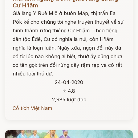
Cư H'lăm
Già làng Y Ruê Mlô ở buôn Mắp, thị trấn Ea
Pốk kể cho chúng tôi nghe truyền thuyết về sự
hình thành rừng thiêng Cư H’lăm. Theo tiếng
dân tộc Êđê, Cư có nghĩa là núi, còn H’lăm
nghĩa là loạn luân. Ngày xửa, ngọn đồi này đã
có từ lúc nào không ai biết, thuở ấy cũng chưa
có tên gọi; trên đồi rừng cây rậm rạp và có rất
nhiều loài thú dữ.
24-04-2020
⭐ 4.8
2,985 lượt đọc
Cổ tích Việt Nam