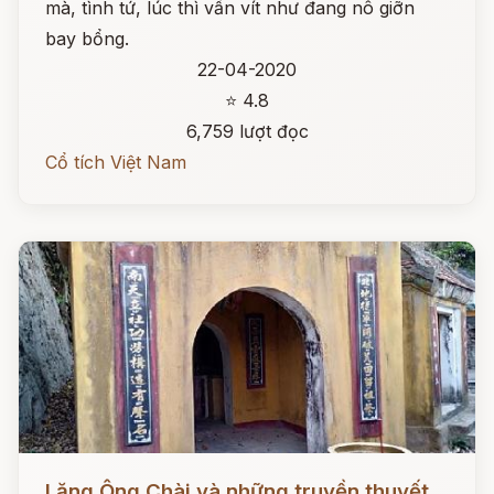
mà, tình tứ, lúc thì vấn vít như đang nô giỡn
bay bổng.
22-04-2020
⭐ 4.8
6,759 lượt đọc
Cổ tích Việt Nam
Đọc ngay
Lăng Ông Chài và những truyền thuyết