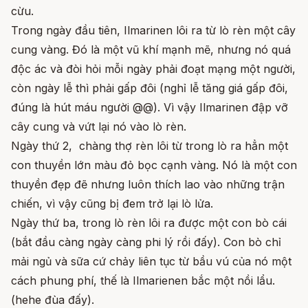
cừu.
Trong ngày đầu tiên, Ilmarinen lôi ra từ lò rèn một cây
cung vàng. Đó là một vũ khí mạnh mẽ, nhưng nó quá
độc ác và đòi hỏi mỗi ngày phải đoạt mạng một người,
còn ngày lễ thì phải gấp đôi (nghỉ lễ tăng giá gấp đôi,
đúng là hút máu người @@). Vì vậy Ilmarinen đập vỡ
cây cung và vứt lại nó vào lò rèn.
Ngày thứ 2, chàng thợ rèn lôi từ trong lò ra hẳn một
con thuyền lớn màu đỏ bọc cạnh vàng. Nó là một con
thuyền đẹp đẽ nhưng luôn thích lao vào những trận
chiến, vì vậy cũng bị đem trở lại lò lửa.
Ngày thứ ba, trong lò rèn lôi ra được một con bò cái
(bắt đầu càng ngày càng phi lý rồi đấy). Con bò chỉ
mải ngủ và sữa cứ chảy liên tục từ bầu vú của nó một
cách phung phí, thế là Ilmarienen bắc một nồi lẩu.
(hehe đùa đấy).