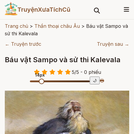
TruyệnXưaTíchCũ
Trang chủ
>
Thần thoại châu Âu
>
Báu vật Sampo và
sử thi Kalevala
← Truyện trước
Truyện sau →
Báu vật Sampo và sử thi Kalevala
5
/
5
- 0
phiếu
14px
🖶
🌙