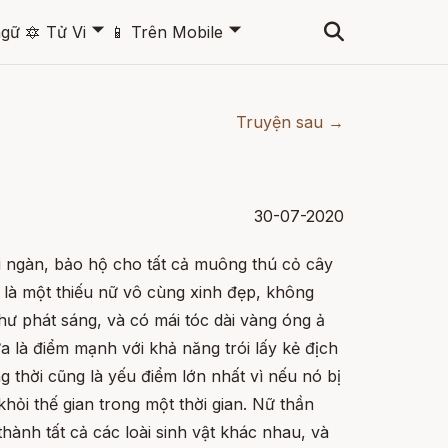
🞃
🞃
ngữ
🔯
Tử Vi
📱
Trên Mobile
Truyện sau →
30-07-2020
đại ngàn, bảo hộ cho tất cả muông thú cỏ cây
 là một thiếu nữ vô cùng xinh đẹp, không
ư phát sáng, và có mái tóc dài vàng óng ả
a là điểm mạnh với khả năng trói lấy kẻ địch
 thời cũng là yếu điểm lớn nhất vì nếu nó bị
i khỏi thế gian trong một thời gian. Nữ thần
hành tất cả các loài sinh vật khác nhau, và