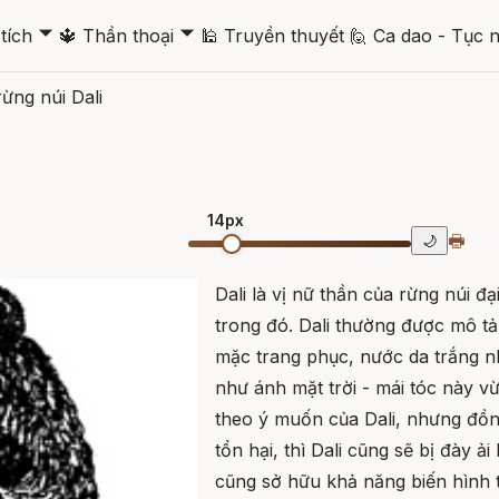
🞃
🞃
tích
🔱
Thần thoại
🕌
Truyền thuyết
🙋
Ca dao - Tục 
ừng núi Dali
14px
🖶
🌙
Dali là vị nữ thần của rừng núi 
trong đó. Dali thường được mô tả
mặc trang phục, nước da trắng nh
như ánh mặt trời - mái tóc này vừ
theo ý muốn của Dali, nhưng đồng
tổn hại, thì Dali cũng sẽ bị đày ả
cũng sở hữu khả năng biến hình t