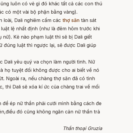
cũng luôn có vẻ gì đó khác tất cả các con thú
ặc có một vài bộ phận bằng vàng).
 loài, Dali nghiêm cấm các
thợ săn
tàn sát
 luật lệ nhất định (như là đêm hôm trước khi
ữ). Kẻ nào phạm luật thì sẽ bị Dali giết
 đúng luật thì ngược lại, sẽ được Dali giúp
c Dali yêu quý va chọn làm người tình. Nữ
và họ tuyệt đối không được cho ai biết về nó
t. Ngoài ra, nếu chàng thợ săn đã có tình
 thì Dali sẽ xóa kí ức của chàng trai về mối
n để ép nữ thần phải cưới mình bằng cách đe
iên,điều đó cũng không ngăn cản nữ thần trả
Thần thoại Gruzia