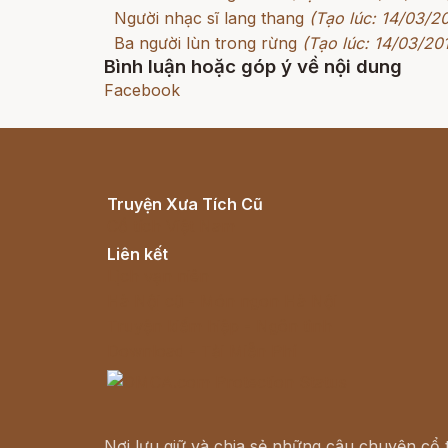
Người nhạc sĩ lang thang
(Tạo lúc: 14/03/2
Ba người lùn trong rừng
(Tạo lúc: 14/03/20
Bình luận hoặc góp ý về nội dung
Facebook
Truyện Xưa Tích Cũ
Cổ tích Việt Nam
Liên kết
Lịch vạn niên
Hà Nội cũ - Món ngon Hà Nội
Truyện kiếm hiệp - Ngôn tình
Download - Tải Miễn Phí
Nơi lưu giữ và chia sẻ những câu chuyện cổ t