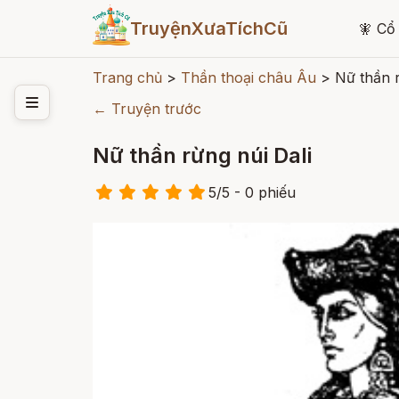
TruyệnXưaTíchCũ
🧚
Cổ 
Trang chủ
>
Thần thoại châu Âu
>
Nữ thần r
← Truyện trước
Nữ thần rừng núi Dali
5
/
5
- 0
phiếu