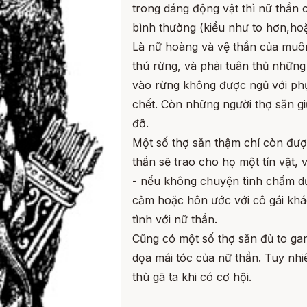
trong dáng động vật thì nữ thần 
bình thường (kiểu như to hơn,ho
Là nữ hoàng và vệ thần của muôn
thú rừng, và phải tuân thủ những
vào rừng không được ngủ với phụ n
chết. Còn những người thợ săn giữ
đỡ.
Một số thợ săn thậm chí còn đượ
thần sẽ trao cho họ một tín vật, 
- nếu không chuyện tình chấm dứ
cảm hoặc hôn ước với cô gái khác,
tình với nữ thần.
Cũng có một số thợ săn đủ to ga
dọa mái tóc của nữ thần. Tuy nh
thù gã ta khi có cơ hội.