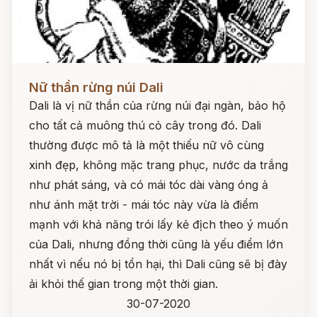
Đọc ngay
Nữ thần rừng núi Dali
Dali là vị nữ thần của rừng núi đại ngàn, bảo hộ
cho tất cả muông thú cỏ cây trong đó. Dali
thường được mô tả là một thiếu nữ vô cùng
xinh đẹp, không mặc trang phục, nước da trắng
như phát sáng, và có mái tóc dài vàng óng ả
như ánh mặt trời - mái tóc này vừa là điểm
mạnh với khả năng trói lấy kẻ địch theo ý muốn
của Dali, nhưng đồng thời cũng là yếu điểm lớn
nhất vì nếu nó bị tổn hại, thì Dali cũng sẽ bị đày
ải khỏi thế gian trong một thời gian.
30-07-2020