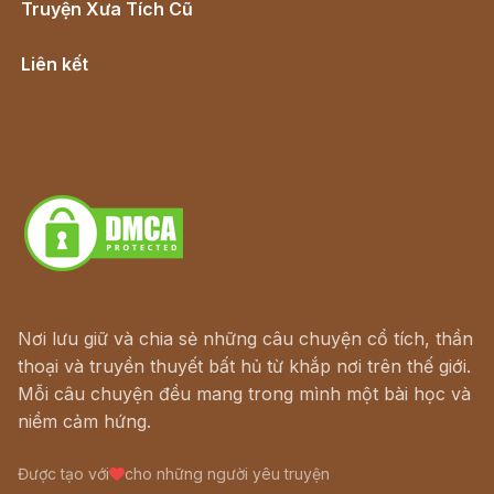
Truyện Xưa Tích Cũ
Cổ tích Việt Nam
Liên kết
Lịch vạn niên
Hà Nội cũ - Món ngon Hà Nội
Truyện kiếm hiệp - Ngôn tình
Download - Tải Miễn Phí
Nơi lưu giữ và chia sẻ những câu chuyện cổ tích, thần
thoại và truyền thuyết bất hủ từ khắp nơi trên thế giới.
Mỗi câu chuyện đều mang trong mình một bài học và
niềm cảm hứng.
Được tạo với
cho những người yêu truyện