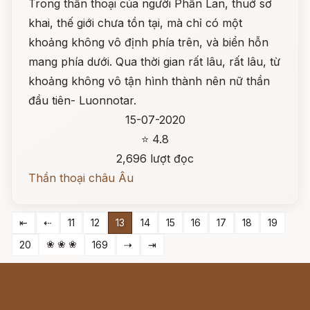
Trong thần thoại của người Phần Lan, thuở sơ
khai, thế giới chưa tồn tại, mà chỉ có một
khoảng không vô định phía trên, và biển hỗn
mang phía dưới. Qua thời gian rất lâu, rất lâu, từ
khoảng không vô tận hình thành nên nữ thần
đầu tiên- Luonnotar.
15-07-2020
⭐ 4.8
2,696 lượt đọc
Thần thoại châu Âu
⇤
⇠
11
12
13
14
15
16
17
18
19
❀ ❀ ❀
20
169
⇢
⇥