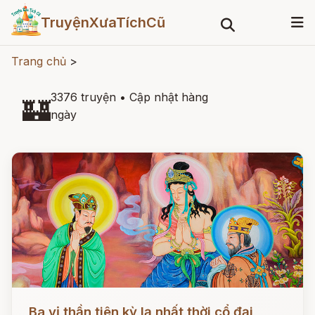
TruyệnXưaTíchCũ
Trang chủ
>
3376 truyện
•
Cập nhật hàng
🏰
ngày
Đọc ngay
Ba vị thần tiên kỳ lạ nhất thời cổ đại