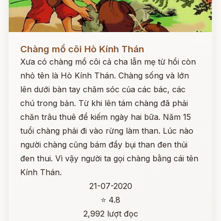
Đọc ngay
Chàng mồ côi Hò Kính Thán
Xưa có chàng mồ côi cả cha lẫn mẹ từ hồi còn
nhỏ tên là Hò Kính Thán. Chàng sống và lớn
lên dưới bàn tay chăm sóc của các bác, các
chú trong bản. Từ khi lên tám chàng đã phải
chăn trâu thuê để kiếm ngày hai bữa. Năm 15
tuổi chàng phải đi vào rừng làm than. Lúc nào
người chàng cũng bám đầy bụi than đen thủi
đen thui. Vì vậy người ta gọi chàng bằng cái tên
Kính Thán.
21-07-2020
⭐ 4.8
2,992 lượt đọc