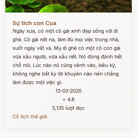
Đọc ngay
Sự tích con Cua
Ngày xưa, có một cô gái xinh đẹp sống với dì
ghẻ. Cô gái nết na, làm đủ mọi việc trong nhà,
suốt ngày vất vả. Mụ dì ghẻ có một cô con gái
vừa xấu người, vừa xấu nết. Nó đỏng đảnh hết
chỗ nói. Lúc nào nó cũng vênh váo, kiêu kỳ,
không nghe bất kỳ lời khuyên nào nên chẳng
làm được một việc gì.
13-03-2020
⭐ 4.8
5,135 lượt đọc
Cổ tích thế giới