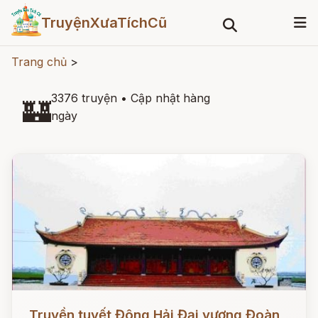
TruyệnXưaTíchCũ
Trang chủ
>
3376 truyện
•
Cập nhật hàng
🏰
ngày
Đọc ngay
Truyền tuyết Đông Hải Đại vương Đoàn