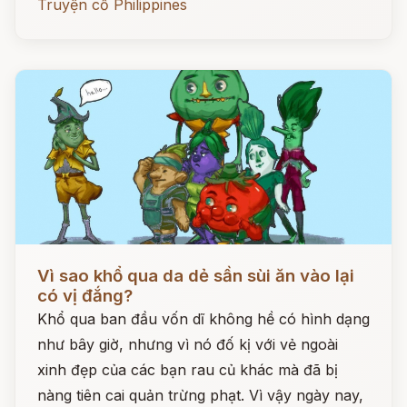
Truyện cổ Philippines
Đọc ngay
Vì sao khổ qua da dẻ sần sùi ăn vào lại
có vị đắng?
Khổ qua ban đầu vốn dĩ không hề có hình dạng
như bây giờ, nhưng vì nó đố kị với vẻ ngoài
xinh đẹp của các bạn rau củ khác mà đã bị
nàng tiên cai quản trừng phạt. Vì vậy ngày nay,