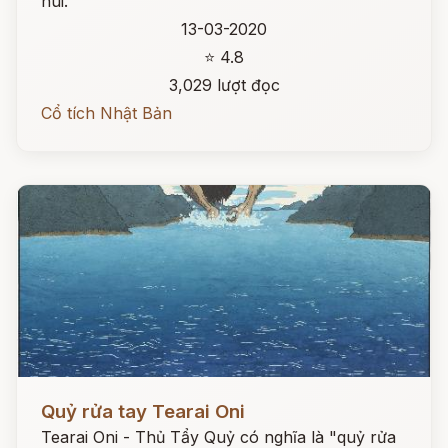
núi.
13-03-2020
⭐ 4.8
3,029 lượt đọc
Cổ tích Nhật Bản
Đọc ngay
Quỷ rửa tay Tearai Oni
Tearai Oni - Thủ Tẩy Quỷ có nghĩa là "quỷ rửa