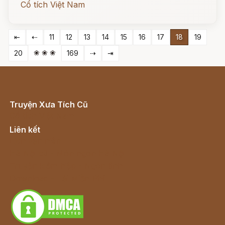
Cổ tích Việt Nam
⇤
⇠
11
12
13
14
15
16
17
18
19
❀ ❀ ❀
20
169
⇢
⇥
Truyện Xưa Tích Cũ
Cổ tích Việt Nam
Liên kết
Lịch vạn niên
Hà Nội cũ - Món ngon Hà Nội
Truyện kiếm hiệp - Ngôn tình
Download - Tải Miễn Phí