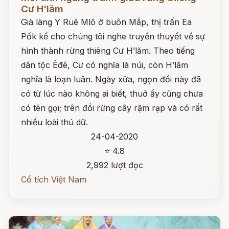
Cư H'lăm
Già làng Y Ruê Mlô ở buôn Mắp, thị trấn Ea
Pốk kể cho chúng tôi nghe truyền thuyết về sự
hình thành rừng thiêng Cư H’lăm. Theo tiếng
dân tộc Êđê, Cư có nghĩa là núi, còn H’lăm
nghĩa là loạn luân. Ngày xửa, ngọn đồi này đã
có từ lúc nào không ai biết, thuở ấy cũng chưa
có tên gọi; trên đồi rừng cây rậm rạp và có rất
nhiều loài thú dữ.
24-04-2020
⭐ 4.8
2,992 lượt đọc
Cổ tích Việt Nam