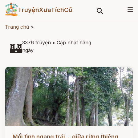
TruyệnXưaTíchCũ
Trang chủ
>
3376 truyện
•
Cập nhật hàng
🏰
ngày
Đọc ngay
Mối tình ngang trái... giữa rừng thiêng