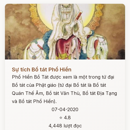
Đọc ngay
Sự tích Bồ tát Phổ Hiền
Phổ Hiền Bồ Tát được xem là một trong tứ đại
Bồ tát của Phật giáo (tứ đại Bồ tát là Bồ tát
Quán Thế Âm, Bồ tát Văn Thù, Bồ tát Địa Tạng
và Bồ tát Phổ Hiền).
07-04-2020
⭐ 4.8
4,448 lượt đọc