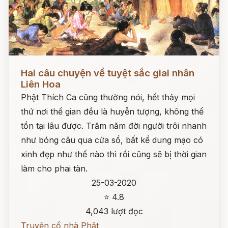
Đọc ngay
Hai câu chuyện về tuyệt sắc giai nhân
Liên Hoa
Phật Thích Ca cũng thường nói, hết thảy mọi
thứ nơi thế gian đều là huyễn tượng, không thể
tồn tại lâu được. Trăm năm đời người trôi nhanh
như bóng câu qua cửa sổ, bất kể dung mạo có
xinh đẹp như thế nào thì rồi cũng sẽ bị thời gian
làm cho phai tàn.
25-03-2020
⭐ 4.8
4,043 lượt đọc
Truyện cổ nhà Phật