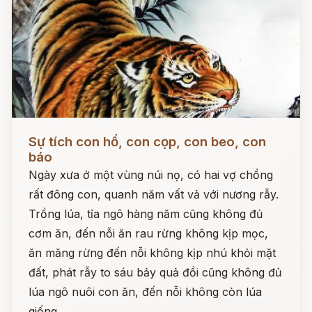
Đọc ngay
Sự tích con hổ, con cọp, con beo, con
báo
Ngày xưa ở một vùng núi nọ, có hai vợ chồng
rất đông con, quanh năm vất vả với nương rẫy.
Trồng lúa, tỉa ngô hàng năm cũng không đủ
cơm ăn, đến nỗi ăn rau rừng không kịp mọc,
ăn măng rừng đến nỗi không kịp nhú khỏi mặt
đất, phát rẫy to sáu bảy quả đồi cũng không đủ
lúa ngô nuôi con ăn, đến nỗi không còn lúa
giống.