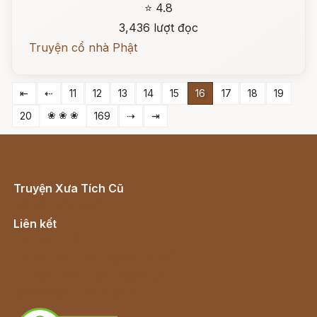
⭐ 4.8
3,436 lượt đọc
Truyện cổ nhà Phật
⇤
⇠
11
12
13
14
15
16
17
18
19
❀ ❀ ❀
20
169
⇢
⇥
Truyện Xưa Tích Cũ
Cổ tích Việt Nam
Liên kết
Lịch vạn niên
Hà Nội cũ - Món ngon Hà Nội
Truyện kiếm hiệp - Ngôn tình
Download - Tải Miễn Phí