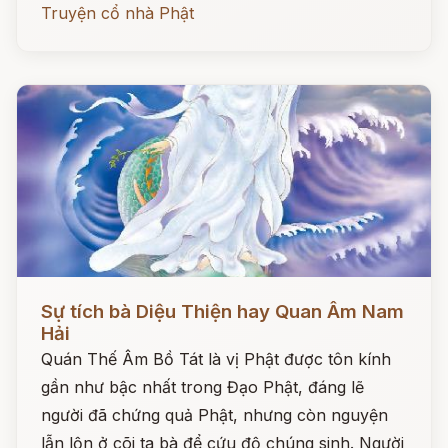
Truyện cổ nhà Phật
Đọc ngay
Sự tích bà Diệu Thiện hay Quan Âm Nam
Hải
Quán Thế Âm Bồ Tát là vị Phật được tôn kính
gần như bậc nhất trong Đạo Phật, đáng lẽ
người đã chứng quả Phật, nhưng còn nguyện
lẫn lộn ở cõi ta bà để cứu độ chúng sinh. Người