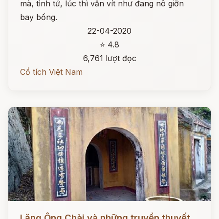
mà, tình tứ, lúc thì vấn vít như đang nô giỡn
bay bổng.
22-04-2020
⭐ 4.8
6,761 lượt đọc
Cổ tích Việt Nam
Đọc ngay
Lăng Ông Chài và những truyền thuyết