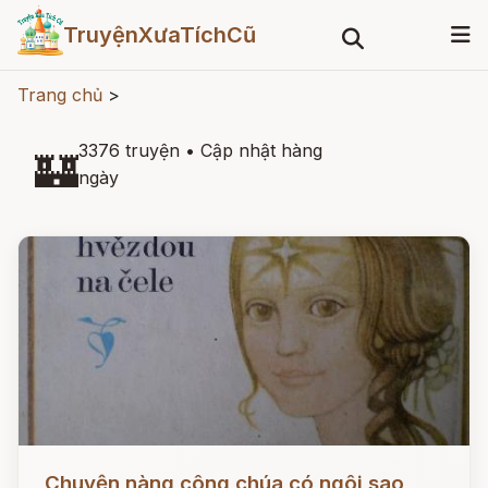
TruyệnXưaTíchCũ
Trang chủ
>
3376 truyện
•
Cập nhật hàng
🏰
ngày
Đọc ngay
Chuyện nàng công chúa có ngôi sao