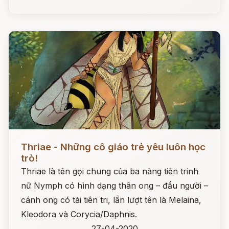
Đọc ngay
Thriae - Những cô giáo trẻ yêu luôn học
trò!
Thriae là tên gọi chung của ba nàng tiên trinh
nữ Nymph có hình dạng thân ong – đầu người –
cánh ong có tài tiên tri, lần lượt tên là Melaina,
Kleodora và Corycia/Daphnis.
27-04-2020