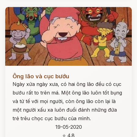
Đọc ngay
Ông lão và cục bướu
Ngày xửa ngày xưa, có hai ông lão đều có cục
bướu rất to trên má. Một ông lão luôn tốt bụng
và tử tế với mọi người, còn ông lão còn lại là
một người xấu xa luôn đuổi đánh những đứa
trẻ trêu chọc cục bướu của mình.
19-05-2020
⭐ 4.8