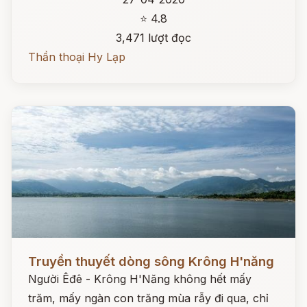
⭐ 4.8
3,471 lượt đọc
Thần thoại Hy Lạp
Đọc ngay
Truyền thuyết dòng sông Krông H'năng
Người Êđê - Krông H'Năng không hết mấy
trăm, mấy ngàn con trăng mùa rẫy đi qua, chỉ