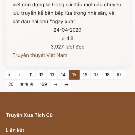
biết còn đọng lại trong cái đầu một câu chuyện
lưu truyền kể bên bếp lửa trong nhà sàn, và
bắt đầu hai chữ "ngày xưa".
24-04-2020
⭐ 4.8
3,927 lượt đọc
Truyền thuyết Việt Nam
⇤
⇠
11
12
13
14
15
16
17
18
19
❀ ❀ ❀
20
169
⇢
⇥
Truyện Xưa Tích Cũ
Cổ tích Việt Nam
Liên kết