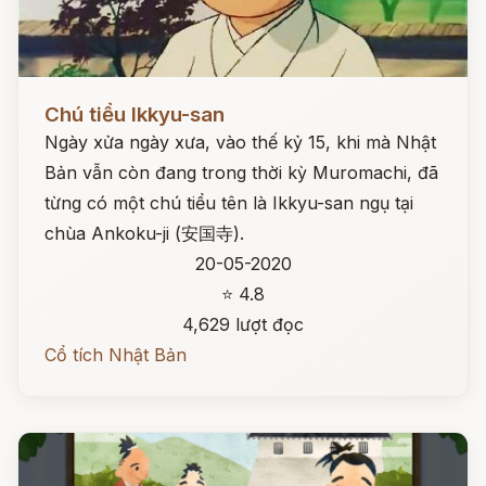
Đọc ngay
Chú tiểu Ikkyu-san
Ngày xửa ngày xưa, vào thế kỷ 15, khi mà Nhật
Bản vẫn còn đang trong thời kỳ Muromachi, đã
từng có một chú tiểu tên là Ikkyu-san ngụ tại
chùa Ankoku-ji (安国寺).
20-05-2020
⭐ 4.8
4,629 lượt đọc
Cổ tích Nhật Bản