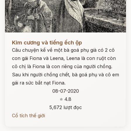
Đọc ngay
Kim cương và tiếng ếch ộp
Câu chuyện kể về một bà goá phụ già có 2 cô
con gái Fiona và Leena, Leena là con ruột còn
cô chị là Fiona là con riêng của người chồng.
Sau khi người chồng chết, bà goá phụ và cô em
gái ra sức bắt nạt Fiona.
08-07-2020
⭐ 4.8
5,672 lượt đọc
Cổ tích thế giới