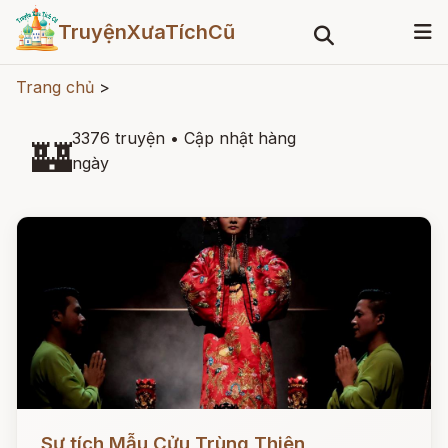
TruyệnXưaTíchCũ
Trang chủ
>
3376 truyện
•
Cập nhật hàng
🏰
ngày
Đọc ngay
Sự tích Mẫu Cửu Trùng Thiên