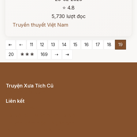
⭐ 4.8
5,730 lượt đọc
Truyền thuyết Việt Nam
⇤
⇠
11
12
13
14
15
16
17
18
19
❀ ❀ ❀
20
169
⇢
⇥
Truyện Xưa Tích Cũ
Cổ tích Việt Nam
Liên kết
Lịch vạn niên
Hà Nội cũ - Món ngon Hà Nội
Truyện kiếm hiệp - Ngôn tình
Download - Tải Miễn Phí