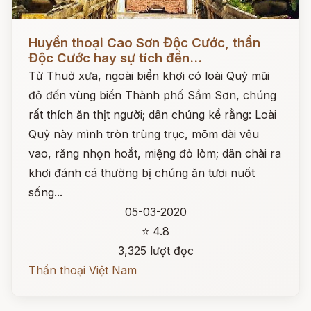
Đọc ngay
Huyền thoại Cao Sơn Độc Cước, thần
Độc Cước hay sự tích đền...
Từ Thuở xưa, ngoài biển khơi có loài Quỷ mũi
đỏ đến vùng biển Thành phố Sầm Sơn, chúng
rất thích ăn thịt người; dân chúng kể rằng: Loài
Quỷ này mình tròn trùng trục, mõm dài vêu
vao, răng nhọn hoắt, miệng đỏ lòm; dân chài ra
khơi đánh cá thường bị chúng ăn tươi nuốt
sống...
05-03-2020
⭐ 4.8
3,325 lượt đọc
Thần thoại Việt Nam