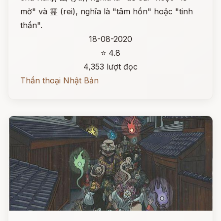
mờ" và 霊 (rei), nghĩa là "tâm hồn" hoặc "tinh
thần".
18-08-2020
⭐ 4.8
4,353 lượt đọc
Thần thoại Nhật Bản
Đọc ngay