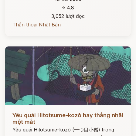
⭐ 4.8
3,052 lượt đọc
Thần thoại Nhật Bản
Đọc ngay
Yêu quái Hitotsume-kozō hay thằng nhãi
một mắt
Yêu quái Hitotsume-kozō (一つ目小僧) trong