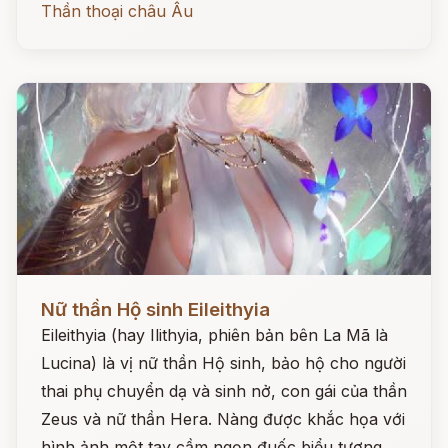
Thần thoại châu Âu
Đọc ngay
Nữ thần Hộ sinh Eileithyia
Eileithyia (hay Ilithyia, phiên bản bên La Mã là
Lucina) là vị nữ thần Hộ sinh, bảo hộ cho người
thai phụ chuyển dạ và sinh nở, con gái của thần
Zeus và nữ thần Hera. Nàng được khắc họa với
hình ảnh một tay cầm ngọn đuốc biểu tượng