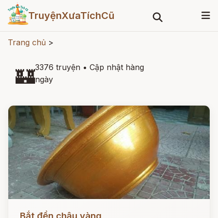
TruyệnXưaTíchCũ
Trang chủ
>
3376 truyện
•
Cập nhật hàng
🏰
ngày
Đọc ngay
Bắt đền chậu vàng