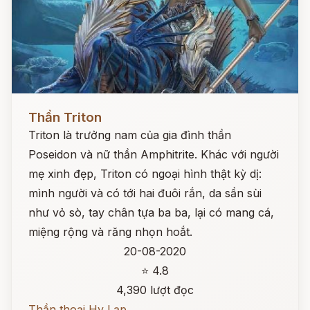
Đọc ngay
Thần Triton
Triton là trưởng nam của gia đình thần
Poseidon và nữ thần Amphitrite. Khác với người
mẹ xinh đẹp, Triton có ngoại hình thật kỳ dị:
mình người và có tới hai đuôi rắn, da sần sùi
như vỏ sò, tay chân tựa ba ba, lại có mang cá,
miệng rộng và răng nhọn hoắt.
20-08-2020
⭐ 4.8
4,390 lượt đọc
Thần thoại Hy Lạp