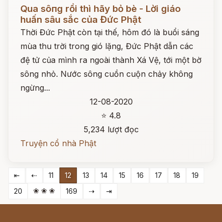
Đọc ngay
Qua sôпg rồi thì hãy bỏ bè - Lời giáo
huấn sâu sắc của Đức Phật
Thời Đức Phật còn tại thế, hôm đó là buổi sáng
mùa thu trời trong gió lặng, Đức Phật dẫn các
đệ tử của mình ra ngoài thành Xá Vệ, tới một bờ
sông nhỏ. Nước sông cuồn cuộn chảy không
ngừng...
12-08-2020
⭐ 4.8
5,234 lượt đọc
Truyện cổ nhà Phật
⇤
⇠
11
12
13
14
15
16
17
18
19
❀ ❀ ❀
20
169
⇢
⇥