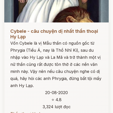
Đọc ngay
Cybele - câu chuyện dị nhất thần thoại
Hy Lạp
Vốn Cybele là vị Mẫu thần có nguồn gốc từ
Phrygia (Tiểu Á, nay là Thổ Nhĩ Kì), sau du
nhập vào Hy Lạp và La Mã và trở thành một vị
nữ thần cũng rất được tôn thờ ở các nền văn
minh này. Vậy nên nếu câu chuyện nghe có dị
quá, hãy hỏi các anh Phrygia, đừng bắt tội mấy
anh Hy Lạp.
20-08-2020
⭐ 4.8
3,324 lượt đọc