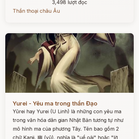
3,498 lượt đọc
Thần thoại châu Âu
Đọc ngay
Yurei - Yêu ma trong thần Đạo
Yūrei hay Yurei (U Linh) là những con yêu ma
trong văn hóa dân gian Nhật Bản tương tự như
mô hình ma của phương Tây. Tên bao gồm 2
chữ Kanji, 幽 (yū), nghĩa là "uể oải" hoặc "lờ