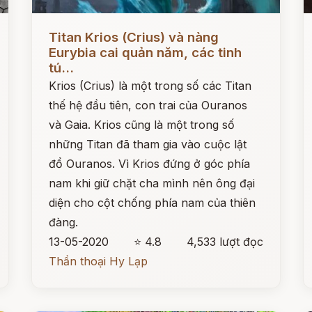
Đọc ngay
Đ
Titan Krios (Crius) và nàng
Eurybia cai quản năm, các tinh
tú...
Krios (Crius) là một trong số các Titan
thế hệ đầu tiên, con trai của Ouranos
và Gaia. Krios cũng là một trong số
những Titan đã tham gia vào cuộc lật
đổ Ouranos. Vì Krios đứng ở góc phía
nam khi giữ chặt cha mình nên ông đại
diện cho cột chống phía nam của thiên
đàng.
13-05-2020
⭐ 4.8
4,533 lượt đọc
Thần thoại Hy Lạp