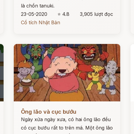
là chồn tanuki.
23-05-2020
⭐ 4.8
3,905 lượt đọc
Cổ tích Nhật Bản
Đọc ngay
Đ
Ông lão và cục bướu
Ngày xửa ngày xưa, có hai ông lão đều
có cục bướu rất to trên má. Một ông lão