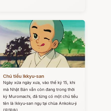
ọc ngay
Chú tiểu Ikkyu-san
Ngày xửa ngày xưa, vào thế kỷ 15, khi
mà Nhật Bản vẫn còn đang trong thời
kỳ Muromachi, đã từng có một chú tiểu
tên là Ikkyu-san ngụ tại chùa Ankoku-ji
(安国寺).