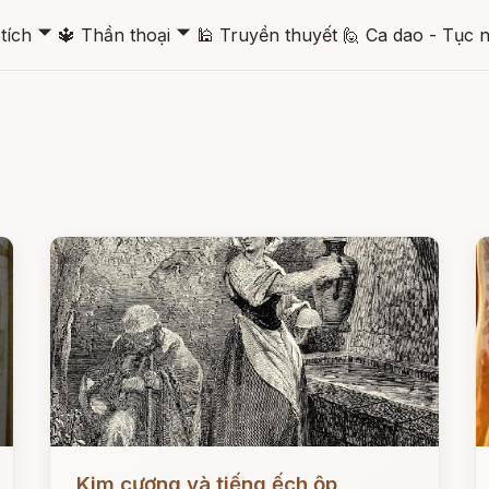
🞃
🞃
tích
🔱
Thần thoại
🕌
Truyền thuyết
🙋
Ca dao - Tục 
Đọc ngay
Đ
Kim cương và tiếng ếch ộp