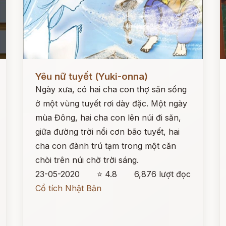
Đọc ngay
Đ
Yêu nữ tuyết (Yuki-onna)
Ngày xưa, có hai cha con thợ săn sống
ở một vùng tuyết rơi dày đặc. Một ngày
mùa Đông, hai cha con lên núi đi săn,
giữa đường trời nổi cơn bão tuyết, hai
cha con đành trú tạm trong một căn
chòi trên núi chờ trời sáng.
23-05-2020
⭐ 4.8
6,876 lượt đọc
Cổ tích Nhật Bản