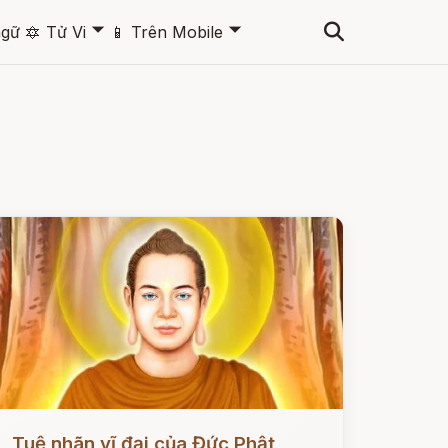
🞃
🞃
ngữ
🔯
Tử Vi
📱
Trên Mobile
ọc ngay
Tuệ nhãn vĩ đại của Đức Phật