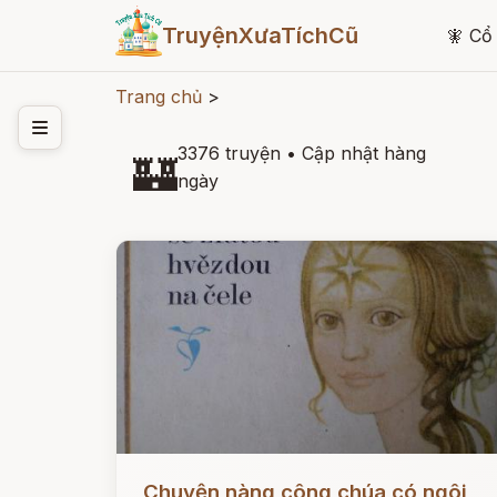
TruyệnXưaTíchCũ
🧚
Cổ 
Trang chủ
>
3376 truyện
•
Cập nhật hàng
🏰
ngày
Đọc ngay
Chuyện nàng công chúa có ngôi