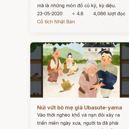
mà là những món đồ cũ kỹ, kỳ diệu.
23-05-2020
⭐ 4.8
4,066 lượt đọc
Cổ tích Nhật Bản
Đọc ngay
Núi vứt bỏ mẹ già Ubasute-yama
Vào thời nghèo khổ và nạn đói xảy ra
triền miên ngày xưa, người ta đã phải