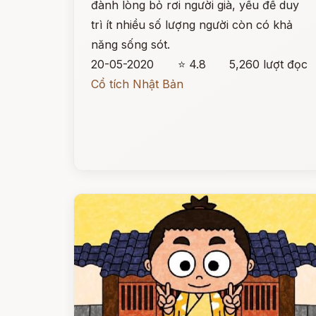
đành lòng bỏ rơi người già, yếu để duy
trì ít nhiều số lượng người còn có khả
năng sống sót.
20-05-2020
⭐ 4.8
5,260 lượt đọc
Cổ tích Nhật Bản