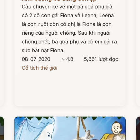
Câu chuyện kể về một bà goá phụ già
có 2 cô con gái Fiona và Leena, Leena
là con ruột còn cô chị là Fiona là con
riêng của người chồng. Sau khi người
chồng chết, bà goá phụ và cô em gái ra
sức bắt nạt Fiona.
08-07-2020
⭐ 4.8
5,661 lượt đọc
Cổ tích thế giới