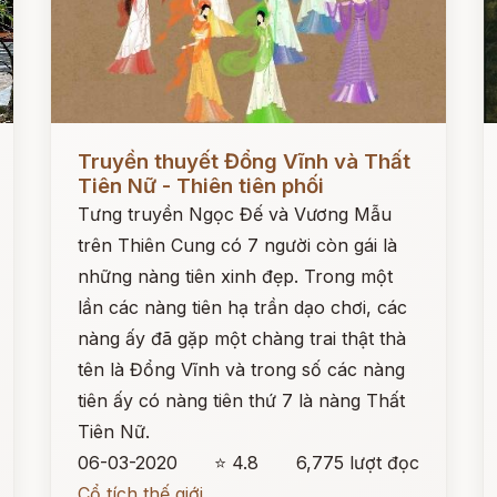
Đọc ngay
Đ
Truyền thuyết Đổng Vĩnh và Thất
Tiên Nữ - Thiên tiên phối
Tưng truyền Ngọc Đế và Vương Mẫu
trên Thiên Cung có 7 người còn gái là
những nàng tiên xinh đẹp. Trong một
lần các nàng tiên hạ trần dạo chơi, các
nàng ấy đã gặp một chàng trai thật thà
tên là Đổng Vĩnh và trong số các nàng
tiên ấy có nàng tiên thứ 7 là nàng Thất
Tiên Nữ.
06-03-2020
⭐ 4.8
6,775 lượt đọc
Cổ tích thế giới