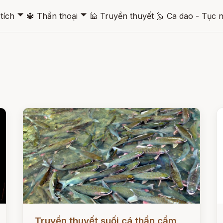
🞃
🞃
tích
🔱
Thần thoại
🕌
Truyền thuyết
🙋
Ca dao - Tục 
Đọc ngay
Đ
Truyền thuyết suối cá thần cẩm