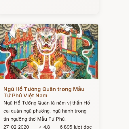
ọc ngay
Ngũ Hổ Tướng Quân trong Mẫu
Tứ Phủ Việt Nam
Ngũ Hổ Tướng Quân là năm vị thần Hổ
cai quản ngũ phương, ngũ hành trong
tín ngưỡng thờ Mẫu Tứ Phủ.
27-02-2020
⭐ 4.8
6,895 lượt đọc