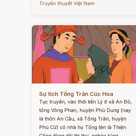
Truyền thuyết Việt Nam
Đọc ngay
Sự tích Tống Trân Cúc Hoa
Tục truyền, vào thời tiền Lý ở xã An Đô,
tổng Võng Phan, huyện Phù Dung (nay
là thôn An Cầu, xã Tống Trân, huyện
Phù Cừ) có nhà họ Tống tên là Thiện
Công dòng dõi thi thư, nghèo túng