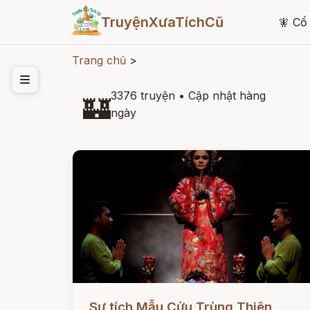
TruyệnXưaTíchCũ
🧚
Cổ 
Trang chủ
>
3376 truyện
•
Cập nhật hàng
🏰
ngày
Đọc ngay
Sự tích Mẫu Cửu Trùng Thiên