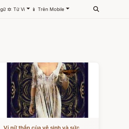
🞃
🞃
ngữ
🔯
Tử Vi
📱
Trên Mobile
ọc ngay
Vị nữ thần của vệ sinh và sức