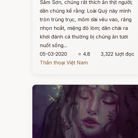
Sầm Sơn, chúng rất thích ăn thịt người;
dân chúng kể rằng: Loài Quỷ này mình
tròn trùng trục, mõm dài vêu vao, răng
nhọn hoắt, miệng đỏ lòm; dân chài ra
khơi đánh cá thường bị chúng ăn tươi
nuốt sống...
05-03-2020
⭐ 4.8
3,322 lượt đọc
Thần thoại Việt Nam