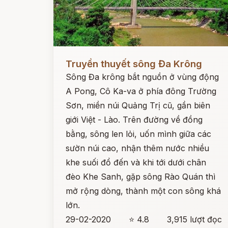
Đọc ngay
Truyền thuyết sông Đa Krông
Sông Đa krông bắt nguồn ở vùng động
A Pong, Cô Ka-va ở phía đông Trường
Sơn, miền núi Quảng Trị cũ, gần biên
giới Việt - Lào. Trên đường về đồng
bằng, sông len lỏi, uốn mình giữa các
sườn núi cao, nhận thêm nước nhiều
khe suối đổ đến và khi tới dưới chân
đèo Khe Sanh, gặp sông Rào Quán thì
mở rộng dòng, thành một con sông khá
lớn.
29-02-2020
⭐ 4.8
3,915 lượt đọc