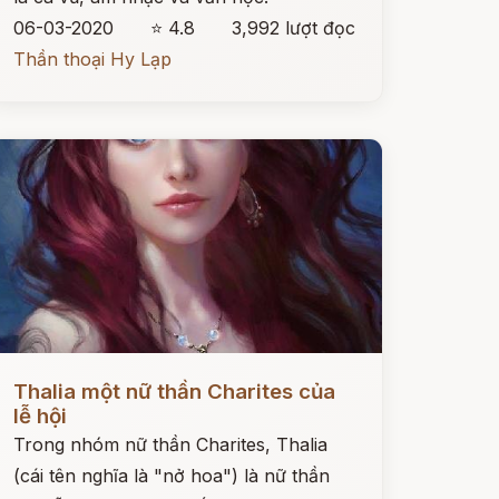
06-03-2020
⭐ 4.8
3,992 lượt đọc
Thần thoại Hy Lạp
ọc ngay
Thalia một nữ thần Charites của
lễ hội
Trong nhóm nữ thần Charites, Thalia
(cái tên nghĩa là "nở hoa") là nữ thần