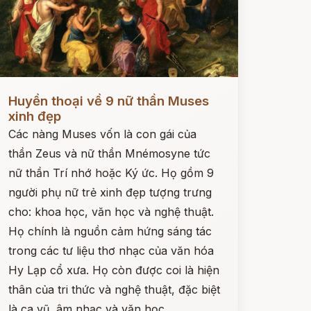
ọc ngay
Huyền thoại về 9 nữ thần Muses
xinh đẹp
Các nàng Muses vốn là con gái của
thần Zeus và nữ thần Mnémosyne tức
nữ thần Trí nhớ hoặc Ký ức. Họ gồm 9
người phụ nữ trẻ xinh đẹp tượng trưng
cho: khoa học, văn học và nghệ thuật.
Họ chính là nguồn cảm hứng sáng tác
trong các tư liệu thơ nhạc của văn hóa
Hy Lạp cổ xưa. Họ còn được coi là hiện
thân của tri thức và nghệ thuật, đặc biệt
là ca vũ, âm nhạc và văn học.