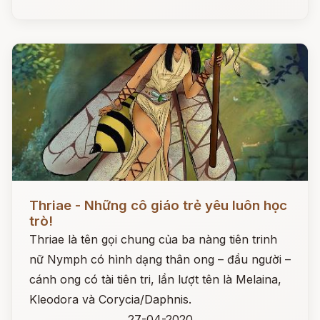
Đọc ngay
Thriae - Những cô giáo trẻ yêu luôn học
trò!
Thriae là tên gọi chung của ba nàng tiên trinh
nữ Nymph có hình dạng thân ong – đầu người –
cánh ong có tài tiên tri, lần lượt tên là Melaina,
Kleodora và Corycia/Daphnis.
27-04-2020