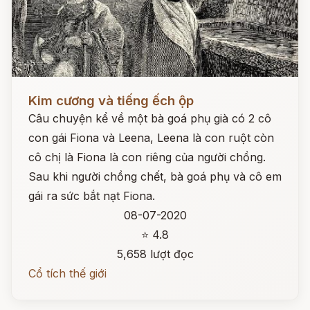
Đọc ngay
Kim cương và tiếng ếch ộp
Câu chuyện kể về một bà goá phụ già có 2 cô
con gái Fiona và Leena, Leena là con ruột còn
cô chị là Fiona là con riêng của người chồng.
Sau khi người chồng chết, bà goá phụ và cô em
gái ra sức bắt nạt Fiona.
08-07-2020
⭐ 4.8
5,658 lượt đọc
Cổ tích thế giới