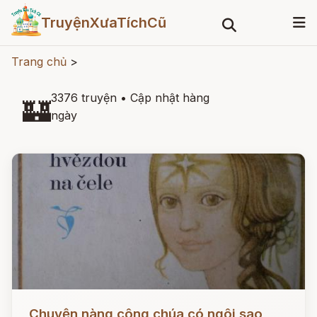
TruyệnXưaTíchCũ
Trang chủ
>
3376 truyện
•
Cập nhật hàng
🏰
ngày
Đọc ngay
Chuyện nàng công chúa có ngôi sao