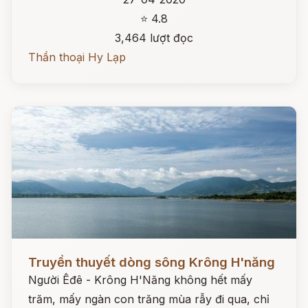
⭐ 4.8
3,464 lượt đọc
Thần thoại Hy Lạp
Đọc ngay
Truyền thuyết dòng sông Krông H'năng
Người Êđê - Krông H'Năng không hết mấy
trăm, mấy ngàn con trăng mùa rẫy đi qua, chỉ