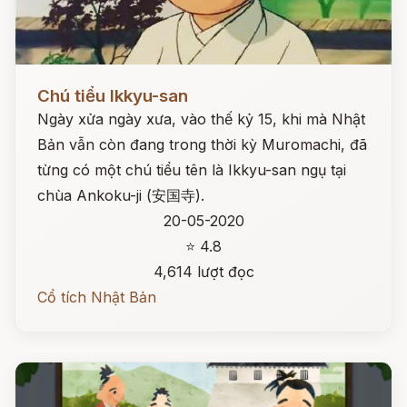
Đọc ngay
Chú tiểu Ikkyu-san
Ngày xửa ngày xưa, vào thế kỷ 15, khi mà Nhật
Bản vẫn còn đang trong thời kỳ Muromachi, đã
từng có một chú tiểu tên là Ikkyu-san ngụ tại
chùa Ankoku-ji (安国寺).
20-05-2020
⭐ 4.8
4,614 lượt đọc
Cổ tích Nhật Bản