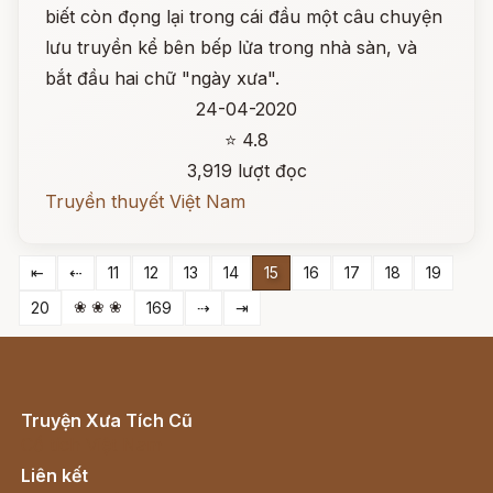
biết còn đọng lại trong cái đầu một câu chuyện
lưu truyền kể bên bếp lửa trong nhà sàn, và
bắt đầu hai chữ "ngày xưa".
24-04-2020
⭐ 4.8
3,919 lượt đọc
Truyền thuyết Việt Nam
⇤
⇠
11
12
13
14
15
16
17
18
19
❀ ❀ ❀
20
169
⇢
⇥
Truyện Xưa Tích Cũ
Cổ tích Việt Nam
Liên kết