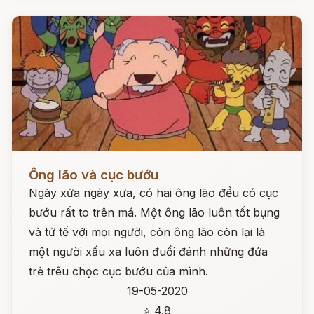
Đọc ngay
Ông lão và cục bướu
Ngày xửa ngày xưa, có hai ông lão đều có cục
bướu rất to trên má. Một ông lão luôn tốt bụng
và tử tế với mọi người, còn ông lão còn lại là
một người xấu xa luôn đuổi đánh những đứa
trẻ trêu chọc cục bướu của mình.
19-05-2020
⭐ 4.8