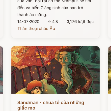
cửa vào, bởi rất có thể Krampus sẽ tìm
đến và biến Giáng sinh của bạn trở
thành ác mộng.
14-07-2020
⭐ 4.8
3,176 lượt đọc
Thần thoại châu Âu
Đọc ngay
Đ
Sandman - chúa tể của những
giấc mơ