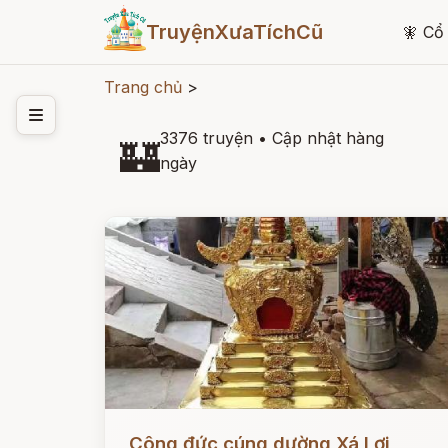
TruyệnXưaTíchCũ
🧚
Cổ 
Trang chủ
>
3376 truyện
•
Cập nhật hàng
🏰
ngày
Đọc ngay
Công đức cúng dường Xá Lợi