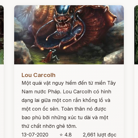
Đọc ngay
Đ
Lou Carcolh
Một quái vật nguy hiểm đến từ miền Tây
Nam nước Pháp. Lou Carcolh có hình
dạng lai giữa một con rắn khổng lồ và
một con ốc sên. Toàn thân nó được
bao phủ bởi những xúc tu dài và một
thứ chất nhờn ghê tởm.
13-07-2020
⭐ 4.8
2,661 lượt đọc