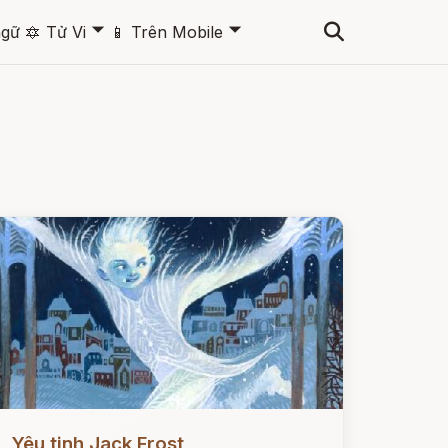
🞃
🞃
ngữ
🔯
Tử Vi
📱
Trên Mobile
ọc ngay
Yêu tinh Jack Frost