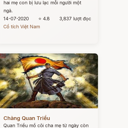
hai mẹ con bị lưu lạc mỗi người một
ngả.
14-07-2020
⭐ 4.8
3,837 lượt đọc
Cổ tích Việt Nam
ọc ngay
Chàng Quan Triều
Quan Triều mồ côi cha mẹ từ ngày còn