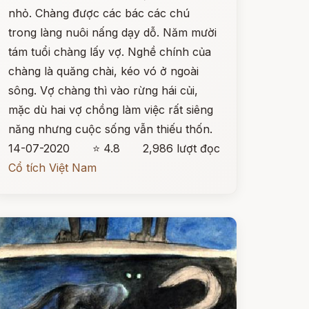
nhỏ. Chàng được các bác các chú
trong làng nuôi nấng dạy dỗ. Năm mười
tám tuổi chàng lấy vợ. Nghề chính của
chàng là quăng chài, kéo vó ở ngoài
sông. Vợ chàng thì vào rừng hái củi,
mặc dù hai vợ chồng làm việc rất siêng
năng nhưng cuộc sống vẫn thiếu thốn.
14-07-2020
⭐ 4.8
2,986 lượt đọc
Cổ tích Việt Nam