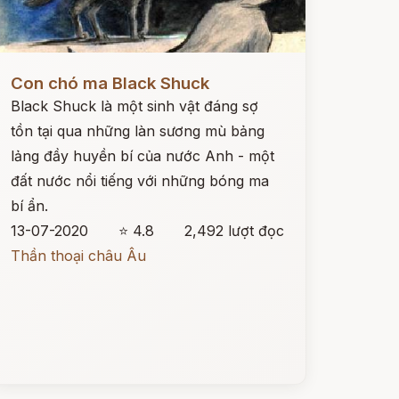
ọc ngay
Con chó ma Black Shuck
Black Shuck là một sinh vật đáng sợ
tồn tại qua những làn sương mù bảng
lảng đầy huyền bí của nước Anh - một
đất nước nổi tiếng với những bóng ma
bí ẩn.
13-07-2020
⭐ 4.8
2,492 lượt đọc
Thần thoại châu Âu