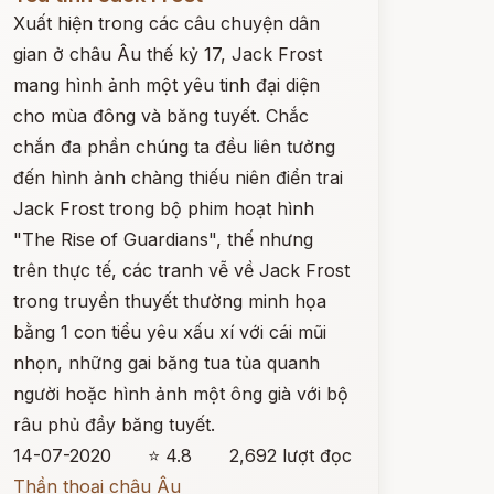
Xuất hiện trong các câu chuyện dân
gian ở châu Âu thế kỷ 17, Jack Frost
mang hình ảnh một yêu tinh đại diện
cho mùa đông và băng tuyết. Chắc
chắn đa phần chúng ta đều liên tưởng
đến hình ảnh chàng thiếu niên điển trai
Jack Frost trong bộ phim hoạt hình
"The Rise of Guardians", thế nhưng
trên thực tế, các tranh vễ về Jack Frost
trong truyền thuyết thường minh họa
bằng 1 con tiểu yêu xấu xí với cái mũi
nhọn, những gai băng tua tủa quanh
người hoặc hình ảnh một ông già với bộ
râu phủ đầy băng tuyết.
14-07-2020
⭐ 4.8
2,692 lượt đọc
Thần thoại châu Âu