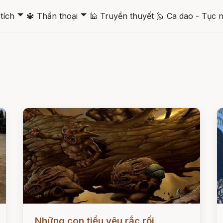
🞃
🞃
tích
🔱
Thần thoại
🕌
Truyền thuyết
🙋
Ca dao - Tục 
Đọc ngay
Đ
Những con tiểu yêu rắc rối