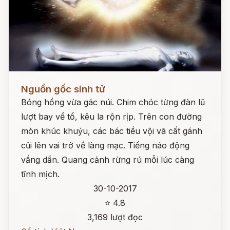
Đọc ngay
Nguồn gốc sinh tử
Bóng hồng vừa gác núi. Chim chóc từng đàn lũ
lượt bay về tổ, kêu la rộn rịp. Trên con đường
mòn khúc khuỷu, các bác tiều vội vã cất gánh
củi lên vai trở về làng mạc. Tiếng náo động
vắng dần. Quang cảnh rừng rú mỗi lúc càng
tĩnh mịch.
30-10-2017
⭐ 4.8
3,169 lượt đọc