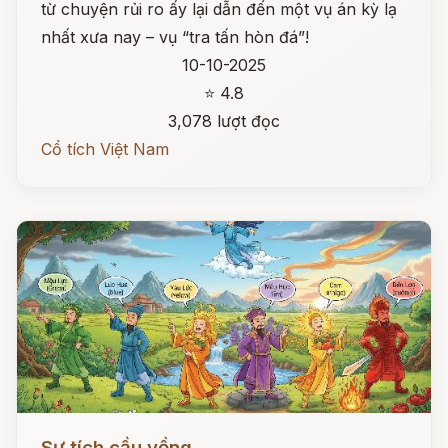
từ chuyện rủi ro ấy lại dẫn đến một vụ án kỳ lạ
nhất xưa nay – vụ “tra tấn hòn đá”!
10-10-2025
⭐ 4.8
3,078 lượt đọc
Cổ tích Việt Nam
Đọc ngay
Sự tích cầu vồng