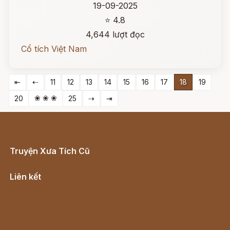
19-09-2025
⭐ 4.8
4,644 lượt đọc
Cổ tích Việt Nam
⇤
⇠
11
12
13
14
15
16
17
18
19
❀ ❀ ❀
20
25
⇢
⇥
Truyện Xưa Tích Cũ
Cổ tích Việt Nam
Liên kết
Lịch vạn niên
Hà Nội cũ - Món ngon Hà Nội
Truyện kiếm hiệp - Ngôn tình
Download - Tải Miễn Phí