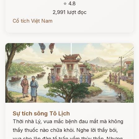
⭐ 4.8
2,991 lượt đọc
Cổ tích Việt Nam
Đọc ngay
Sự tích sông Tô Lịch
Thời nhà Lý, vua mắc bệnh đau mắt mà không
thầy thuốc nào chữa khỏi. Nghe lời thầy bói,
vua cho lập đàn tế trấn yểm thủy thần. Nhưng