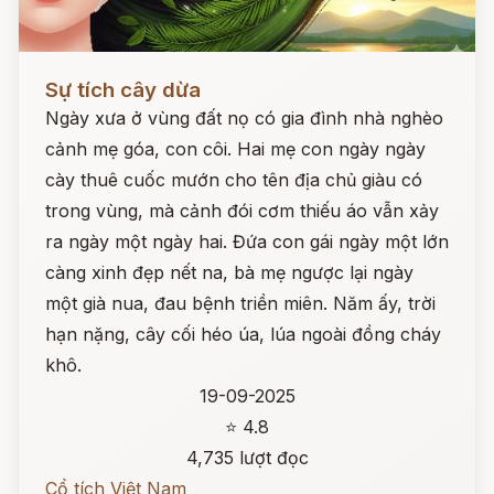
Đọc ngay
Sự tích cây dừa
Ngày xưa ở vùng đất nọ có gia đình nhà nghèo
cảnh mẹ góa, con côi. Hai mẹ con ngày ngày
cày thuê cuốc mướn cho tên địa chủ giàu có
trong vùng, mà cảnh đói cơm thiếu áo vẫn xảy
ra ngày một ngày hai. Đứa con gái ngày một lớn
càng xinh đẹp nết na, bà mẹ ngược lại ngày
một già nua, đau bệnh triền miên. Năm ấy, trời
hạn nặng, cây cối héo úa, lúa ngoài đồng cháy
khô.
19-09-2025
⭐ 4.8
4,735 lượt đọc
Cổ tích Việt Nam