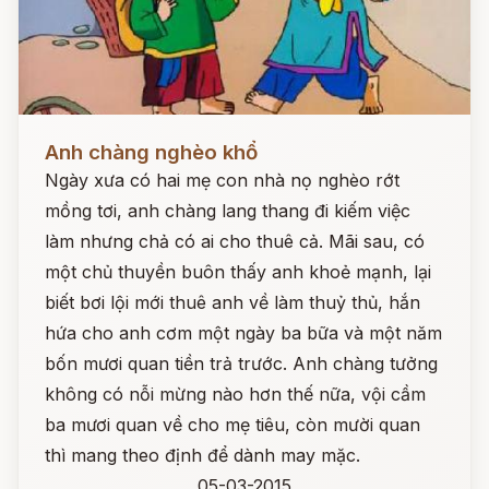
Đọc ngay
Anh chàng nghèo khổ
Ngày xưa có hai mẹ con nhà nọ nghèo rớt
mồng tơi, anh chàng lang thang đi kiếm việc
làm nhưng chả có ai cho thuê cả. Mãi sau, có
một chủ thuyền buôn thấy anh khoẻ mạnh, lại
biết bơi lội mới thuê anh về làm thuỷ thủ, hắn
hứa cho anh cơm một ngày ba bữa và một năm
bốn mươi quan tiền trả trước. Anh chàng tưởng
không có nỗi mừng nào hơn thế nữa, vội cầm
ba mươi quan về cho mẹ tiêu, còn mười quan
thì mang theo định để dành may mặc.
05-03-2015