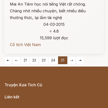
Mai An Tiêm học nói tiếng Việt rất chóng.
Chàng nhớ nhiều chuyện, biết nhiều điều
thường thức, lại lắm tài nghệ
04-03-2015
⭐ 4.8
15,599 lượt đọc
Cổ tích Việt Nam
⇤
⇠
21
22
23
24
25
⇢
⇥
Truyện Xưa Tích Cũ
Cổ tích Việt Nam
Liên kết
Lịch vạn niên