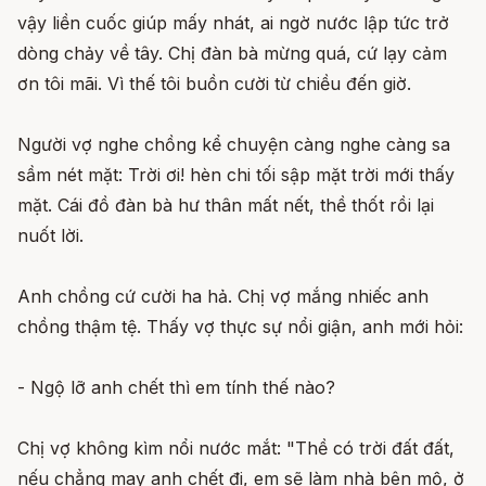
vậy liền cuốc giúp mấy nhát, ai ngờ nước lập tức trở
dòng chảy về tây. Chị đàn bà mừng quá, cứ lạy cảm
ơn tôi mãi. Vì thế tôi buồn cười từ chiều đến giờ.
Người vợ nghe chồng kể chuyện càng nghe càng sa
sầm nét mặt: Trời ơi! hèn chi tối sập mặt trời mới thấy
mặt. Cái đồ đàn bà hư thân mất nết, thề thốt rồi lại
nuốt lời.
Anh chồng cứ cười ha hả. Chị vợ mắng nhiếc anh
chồng thậm tệ. Thấy vợ thực sự nổi giận, anh mới hỏi:
- Ngộ lỡ anh chết thì em tính thế nào?
Chị vợ không kìm nổi nước mắt: "Thề có trời đất đất,
nếu chẳng may anh chết đi, em sẽ làm nhà bên mộ, ở