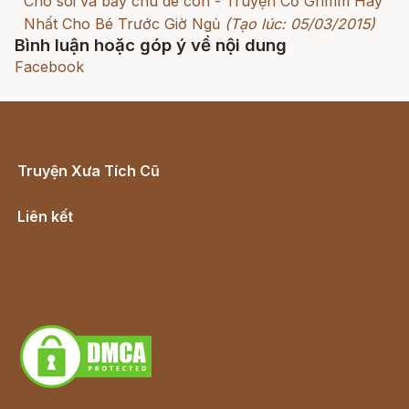
Chó sói và bảy chú dê con - Truyện Cổ Grimm Hay
Nhất Cho Bé Trước Giờ Ngủ
(Tạo lúc: 05/03/2015)
Bình luận hoặc góp ý về nội dung
Facebook
Truyện Xưa Tích Cũ
Cổ tích Việt Nam
Liên kết
Lịch vạn niên
Hà Nội cũ - Món ngon Hà Nội
Truyện kiếm hiệp - Ngôn tình
Download - Tải Miễn Phí