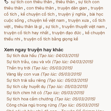
🏷
sự tích con thiêu thân
,
thiêu thân
,
sự tích con
thiêu thân
,
con thiêu thân
,
truyện dân gian
,
truyện
cổ tích
,
kể chuyện cổ tích
,
truyện ý nghĩa
,
bài học
cuộc sống
,
chuyện kể việt nam
,
truyện xưa
,
cổ tích
việt
,
thiêu thân là gì
,
sự tích
,
truyền thuyết việt nam
,
truyện cổ tích hay nhất
,
truyện đạo đức
,
kể chuyện
thiếu nhi
,
truyện cổ tích bằng giọng kể
Xem ngay truyện hay khác
Sự tích dưa hấu
(Tạo lúc: 04/03/2015)
Sự tích trầu, cau và vôi
(Tạo lúc: 04/03/2015)
Thần trụ trời
(Tạo lúc: 05/03/2015)
Vàng lấy con vua
(Tạo lúc: 05/03/2015)
Sự tích trái sầu riêng
(Tạo lúc: 05/03/2015)
Sự tích cây huyết dụ
(Tạo lúc: 05/03/2015)
Sự tích chim hít cô
(Tạo lúc: 05/03/2015)
Sự tích hoa cẩm chướng
(Tạo lúc: 05/03/2015)
Công chúa ngủ trong rừng
(Tạo lúc: 05/03/2015)