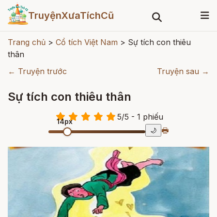
TruyệnXưaTíchCũ
Trang chủ
>
Cổ tích Việt Nam
>
Sự tích con thiêu
thân
← Truyện trước
Truyện sau →
Sự tích con thiêu thân
5
/
5
- 1
phiếu
14px
🖶
🌙