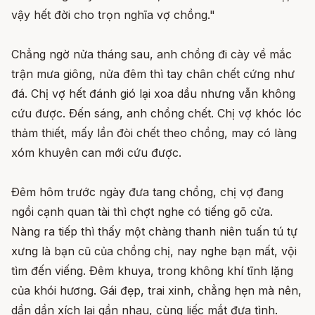
vậy hết đời cho trọn nghĩa vợ chồng."
Chẳng ngờ nửa tháng sau, anh chồng đi cày về mắc
trận mưa giông, nửa đêm thì tay chân chết cứng như
đá. Chị vợ hết đánh gió lại xoa dầu nhưng vẫn không
cứu được. Ðến sáng, anh chồng chết. Chị vợ khóc lóc
thảm thiết, mấy lần đòi chết theo chồng, may có làng
xóm khuyên can mới cứu được.
Ðêm hôm trước ngày đưa tang chồng, chị vợ đang
ngồi cạnh quan tài thì chợt nghe có tiếng gõ cửa.
Nàng ra tiếp thì thấy một chàng thanh niên tuấn tú tự
xưng là bạn cũ của chồng chị, nay nghe bạn mất, vội
tìm đến viếng. Ðêm khuya, trong không khí tĩnh lặng
của khói hương. Gái đẹp, trai xinh, chẳng hẹn mà nên,
dần dần xích lại gần nhau, cùng liếc mắt đưa tình.