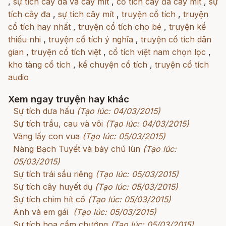
,
sự tích cây đa và cây mít
,
cổ tích cây đa cây mít
,
sự
tích cây đa
,
sự tích cây mít
,
truyện cổ tích
,
truyện
cổ tích hay nhất
,
truyện cổ tích cho bé
,
truyện kể
thiếu nhi
,
truyện cổ tích ý nghĩa
,
truyện cổ tích dân
gian
,
truyện cổ tích việt
,
cổ tích việt nam chọn lọc
,
kho tàng cổ tích
,
kể chuyện cổ tích
,
truyện cổ tích
audio
Xem ngay truyện hay khác
Sự tích dưa hấu
(Tạo lúc: 04/03/2015)
Sự tích trầu, cau và vôi
(Tạo lúc: 04/03/2015)
Vàng lấy con vua
(Tạo lúc: 05/03/2015)
Nàng Bạch Tuyết và bảy chú lùn
(Tạo lúc:
05/03/2015)
Sự tích trái sầu riêng
(Tạo lúc: 05/03/2015)
Sự tích cây huyết dụ
(Tạo lúc: 05/03/2015)
Sự tích chim hít cô
(Tạo lúc: 05/03/2015)
Anh và em gái
(Tạo lúc: 05/03/2015)
Sự tích hoa cẩm chướng
(Tạo lúc: 05/03/2015)