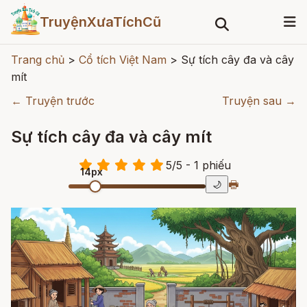
TruyệnXưaTíchCũ
Trang chủ
>
Cổ tích Việt Nam
>
Sự tích cây đa và cây
mít
← Truyện trước
Truyện sau →
Sự tích cây đa và cây mít
5
/
5
- 1
phiếu
14px
🖶
🌙