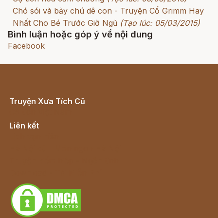
Chó sói và bảy chú dê con - Truyện Cổ Grimm Hay
Nhất Cho Bé Trước Giờ Ngủ
(Tạo lúc: 05/03/2015)
Bình luận hoặc góp ý về nội dung
Facebook
Truyện Xưa Tích Cũ
Cổ tích Việt Nam
Liên kết
Lịch vạn niên
Hà Nội cũ - Món ngon Hà Nội
Truyện kiếm hiệp - Ngôn tình
Download - Tải Miễn Phí