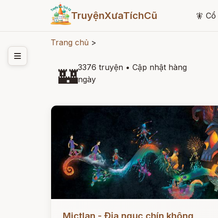
TruyệnXưaTíchCũ
🧚
Cổ 
Trang chủ
>
3376 truyện
•
Cập nhật hàng
🏰
ngày
Đọc ngay
Mictlan - Địa ngục chín không