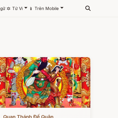
🞃
🞃
ngữ
🔯
Tử Vi
📱
Trên Mobile
ọc ngay
Quan Thánh Đế Quân