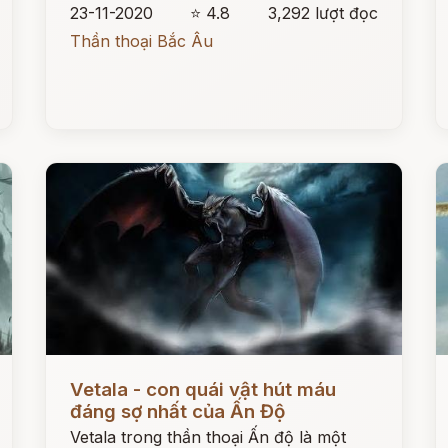
23-11-2020
⭐ 4.8
3,292 lượt đọc
Thần thoại Bắc Âu
Đọc ngay
Đ
Vetala - con quái vật hút máu
đáng sợ nhất của Ấn Độ
Vetala trong thần thoại Ấn độ là một