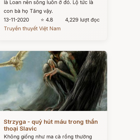
là Loan nên sống luôn ở đó. Lộ tức là
con bà họ Tăng vậy.
13-11-2020
⭐ 4.8
4,229 lượt đọc
Truyền thuyết Việt Nam
ọc ngay
Strzyga - quỷ hút máu trong thần
thoại Slavic
Không giống như ma cà rồng thường