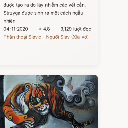
được tạo ra do lây nhiễm các vết cắn,
Strzyga được sinh ra một cách ngẫu
nhiên.
04-11-2020
⭐ 4.8
3,129 lượt đọc
Thần thoại Slavic - Người Slav (Xla-vơ)