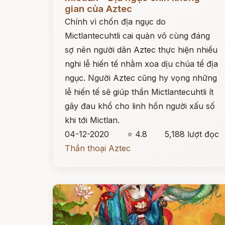
gian của Aztec
Chính vì chốn địa ngục do
Mictlantecuhtli cai quản vô cùng đáng
sợ nên người dân Aztec thực hiện nhiều
nghi lễ hiến tế nhằm xoa dịu chúa tể địa
ngục. Người Aztec cũng hy vọng những
lễ hiến tế sẽ giúp thần Mictlantecuhtli ít
gây đau khổ cho linh hồn người xấu số
khi tới Mictlan.
04-12-2020
⭐ 4.8
5,188 lượt đọc
Thần thoại Aztec