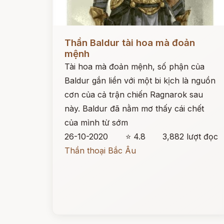
Đọc ngay
Thần Baldur tài hoa mà đoản
mệnh
Tài hoa mà đoản mệnh, số phận của
Baldur gắn liền với một bi kịch là nguồn
cơn của cả trận chiến Ragnarok sau
này. Baldur đã nằm mơ thấy cái chết
của mình từ sớm
26-10-2020
⭐ 4.8
3,882 lượt đọc
Thần thoại Bắc Âu