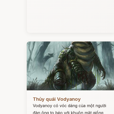
Đọc ngay
Thủy quái Vodyanoy
Vodyanoy có vóc dáng của một người
đàn ông to béo với khuôn mặt giống