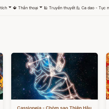
🞃
🞃
tích
🔱
Thần thoại
🕌
Truyền thuyết
🙋
Ca dao - Tục 
Đọc ngay
Đ
Cassiopeia - Chòm sao Thiên Hậu