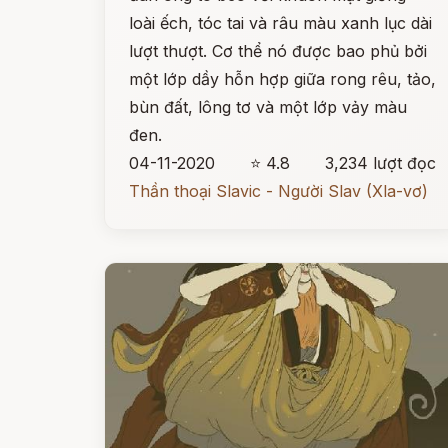
loài ếch, tóc tai và râu màu xanh lục dài
lượt thượt. Cơ thể nó được bao phủ bởi
một lớp dầy hỗn hợp giữa rong rêu, tảo,
bùn đất, lông tơ và một lớp vảy màu
đen.
04-11-2020
⭐ 4.8
3,234 lượt đọc
Thần thoại Slavic - Người Slav (Xla-vơ)