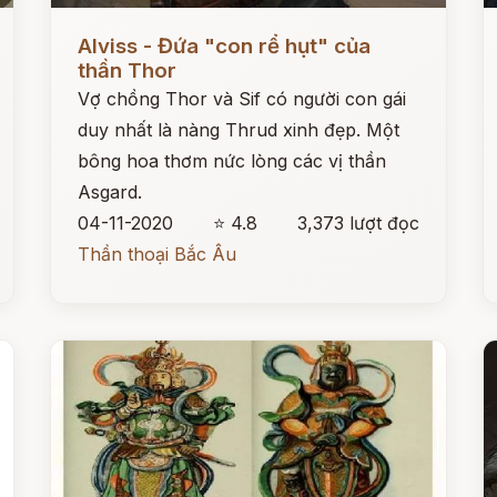
Đọc ngay
Đ
Alviss - Đứa "con rể hụt" của
thần Thor
Vợ chồng Thor và Sif có người con gái
duy nhất là nàng Thrud xinh đẹp. Một
bông hoa thơm nức lòng các vị thần
Asgard.
04-11-2020
⭐ 4.8
3,373 lượt đọc
Thần thoại Bắc Âu