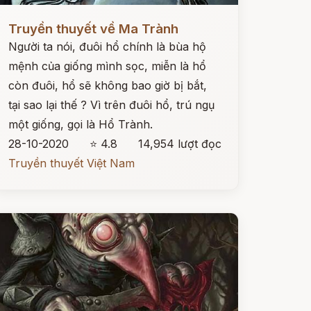
ọc ngay
Truyền thuyết về Ma Trành
Người ta nói, đuôi hổ chính là bùa hộ
mệnh của giống mình sọc, miễn là hổ
còn đuôi, hổ sẽ không bao giờ bị bắt,
tại sao lại thế ? Vì trên đuôi hổ, trú ngụ
một giống, gọi là Hổ Trành.
28-10-2020
⭐ 4.8
14,954 lượt đọc
Truyền thuyết Việt Nam