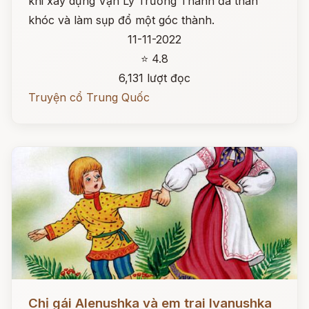
khi xây dựng Vạn Lý Trường Thành đã than
khóc và làm sụp đổ một góc thành.
11-11-2022
⭐ 4.8
6,131 lượt đọc
Truyện cổ Trung Quốc
Đọc ngay
Chị gái Alenushka và em trai Ivanushka