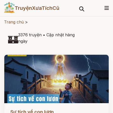
TruyệnXưaTíchCũ
Trang chủ
>
3376 truyện
•
Cập nhật hàng
🏰
ngày
Đọc ngay
Sự tích về con lươn