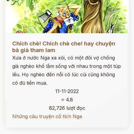
Đọc ngay
Chích chè! Chích chè che! hay chuyện
bà già tham lam
Xưa ở nước Nga xa xôi, có một đôi vợ chồng
già nghèo khổ lắm sống với nhau trong một túp
lều. Họ nghèo đến nỗi có lúc củi cũng không
có đủ tiền mua.
11-11-2022
⭐ 4.8
82,726 lượt đọc
Những câu truyện cổ tích Nga