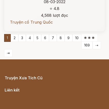
08-03-2022
⭐ 4.8
4,568 lượt đọc
Truyện cổ Trung Quốc
❀ ❀ ❀
1
2
3
4
5
6
7
8
9
10
169
⇢
⇥
Truyện Xưa Tích Cũ
Cổ tích Việt Nam
Liên kết
Lịch vạn niên
Hà Nội cũ - Món ngon Hà Nội
Truyện kiếm hiệp - Ngôn tình