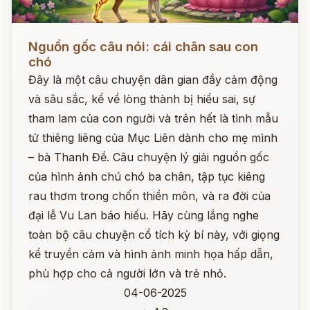
Đọc ngay
Nguồn gốc câu nói: cái chân sau con
chó
Đây là một câu chuyện dân gian đầy cảm động
và sâu sắc, kể về lòng thành bị hiểu sai, sự
tham lam của con người và trên hết là tình mẫu
tử thiêng liêng của Mục Liên dành cho mẹ mình
– bà Thanh Đề. Câu chuyện lý giải nguồn gốc
của hình ảnh chú chó ba chân, tập tục kiêng
rau thơm trong chốn thiền môn, và ra đời của
đại lễ Vu Lan báo hiếu. Hãy cùng lắng nghe
toàn bộ câu chuyện cổ tích kỳ bí này, với giọng
kể truyền cảm và hình ảnh minh họa hấp dẫn,
phù hợp cho cả người lớn và trẻ nhỏ.
04-06-2025