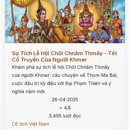
Đọc ngay
Sự Tích Lễ Hội Chôl Chnăm Thmây - Tết
Cổ Truyền Của Người Khmer
Khám phá sự tích lễ hội Chôl Chnăm Thmây
của người Khmer: câu chuyện về Thom Ma Bal,
cuộc đấu trí kỳ diệu với Đại Phạm Thiên và ý
nghĩa năm mới.
26-04-2025
⭐ 4.8
3,495 lượt đọc
Cổ tích Việt Nam