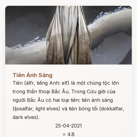
Đọc ngay
Tiên Ánh Sáng
Tiên (álfr, tiếng Anh: elf) là một chủng tộc lớn
trong thần thoại Bắc Âu. Trong Cửu giới của
người Bắc Âu có hai loại tiên: tiên ánh sáng
(ljosalfar, light elves) và tiên bóng tối (dokkalfar,
dark elves).
25-04-2021
⭐ 4.8