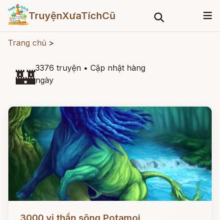
TruyệnXưaTíchCũ
Trang chủ
>
3376 truyện
•
Cập nhật hàng
🏰
ngày
Đọc ngay
3000 vị thần sông Potamoi