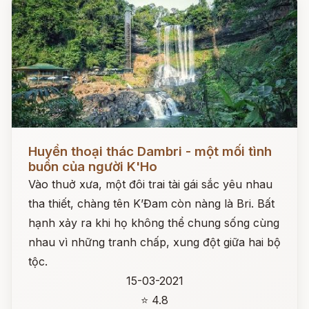
Đọc ngay
Huyền thoại thác Dambri - một mối tình
buồn của người K'Ho
Vào thuở xưa, một đôi trai tài gái sắc yêu nhau
tha thiết, chàng tên K’Đam còn nàng là Bri. Bất
hạnh xảy ra khi họ không thể chung sống cùng
nhau vì những tranh chấp, xung đột giữa hai bộ
tộc.
15-03-2021
⭐ 4.8