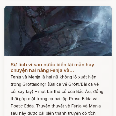
Đọc ngay
Sự tích vì sao nước biển lại mặn hay
chuyện hai nàng Fenja và...
Fenja và Menja là hai nữ khổng lồ xuất hiện
trong Gróttasöngr (Bài ca về Grótti/Bài ca về
cối xay tay) – một bài thơ cổ của Bắc Âu, đồng
thời góp mặt trong cả hai tập Prose Edda và
Poetic Edda. Truyền thuyết về Fenja và Menja
sau này được cải biên thành truyện cổ tích