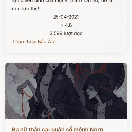
lợn chiến binh của một vị thần? Oh no, nó là
con lợn thịt!
25-04-2021
⭐ 4.8
3,599 lượt đọc
Thần thoại Bắc Âu
Đọc ngay
Ba nữ thần cai quản số mệnh Norn