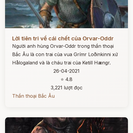
Đọc ngay
Lời tiên tri về cái chết của Orvar-Oddr
Người anh hùng Orvar-Oddr trong thần thoại
Bắc Âu là con trai của vua Grímr Loðinkinni xứ
Hålogaland và là cháu trai của Ketill Hængr.
26-04-2021
⭐ 4.8
3,221 lượt đọc
Thần thoại Bắc Âu