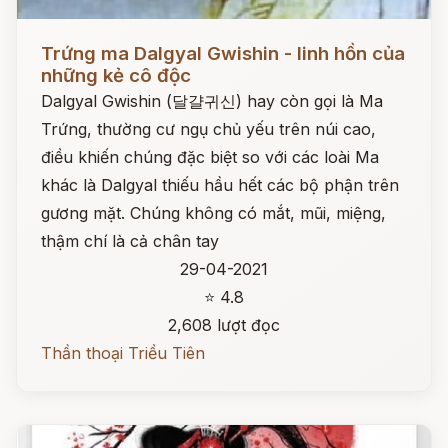
Đọc ngay
Trứng ma Dalgyal Gwishin - linh hồn của
những kẻ cô độc
Dalgyal Gwishin (달걀귀신) hay còn gọi là Ma
Trứng, thường cư ngụ chủ yếu trên núi cao,
điều khiến chúng đặc biệt so với các loài Ma
khác là Dalgyal thiếu hầu hết các bộ phận trên
gương mặt. Chúng không có mắt, mũi, miệng,
thậm chí là cả chân tay
29-04-2021
⭐ 4.8
2,608 lượt đọc
Thần thoại Triều Tiên