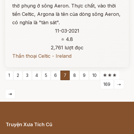
thờ phụng ở sông Aeron. Thực chất, vào thời
tiền Celtic, Argona là tên của dòng sông Aeron,
có nghĩa là "tàn sát".
11-03-2021
⭐ 4.8
2,761 lượt đọc
Thần thoại Celtic - Ireland
❀ ❀ ❀
1
2
3
4
5
6
7
8
9
10
169
⇢
⇥
Truyện Xưa Tích Cũ
Cổ tích Việt Nam