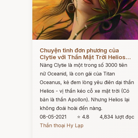
Đọc ngay
Chuyện tình đơn phương của
Clytie với Thần Mặt Trời Helios...
Nàng Clytie là một trong số 3000 tiên
nữ Oceanid, là con gái của Titan
Oceanus, kẻ đem lòng yêu điên dại thần
Helios - vị thần kéo cỗ xe mặt trời (Có
bản là thần Apollon). Nhưng Helios lại
không đoái hoài đến nàng.
08-05-2021
⭐ 4.8
4,834 lượt đọc
Thần thoại Hy Lạp