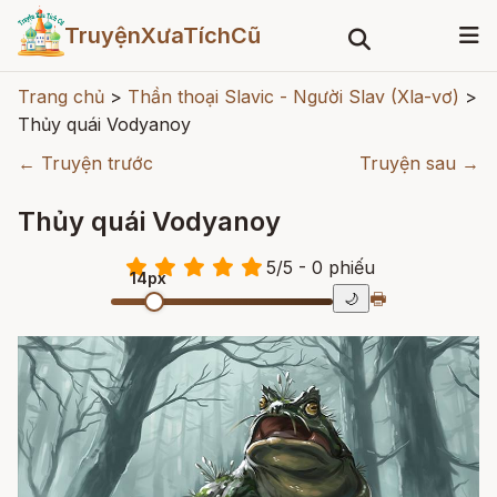
TruyệnXưaTíchCũ
Trang chủ
>
Thần thoại Slavic - Người Slav (Xla-vơ)
>
Thủy quái Vodyanoy
← Truyện trước
Truyện sau →
Thủy quái Vodyanoy
5
/
5
- 0
phiếu
14px
🖶
🌙