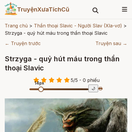
TruyệnXưaTíchCũ
Trang chủ
>
Thần thoại Slavic - Người Slav (Xla-vơ)
>
Strzyga - quỷ hút máu trong thần thoại Slavic
← Truyện trước
Truyện sau →
Strzyga - quỷ hút máu trong thần
thoại Slavic
5
/
5
- 0
phiếu
14px
🖶
🌙