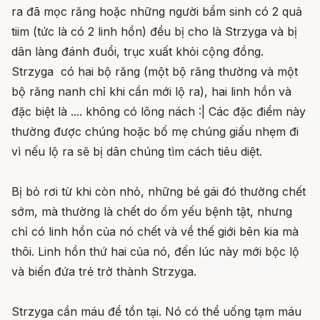
ra đã mọc răng hoặc những người bẩm sinh có 2 quả
tiim (tức là có 2 linh hồn) đều bị cho là Strzyga và bị
dân làng đánh đuổi, trục xuất khỏi cộng đồng.
Strzyga có hai bộ răng (một bộ răng thường và một
bộ răng nanh chỉ khi cần mới lộ ra), hai linh hồn và
đặc biệt là .... không có lông nách
:|
Các đặc điểm này
thường được chúng hoặc bố mẹ chúng giấu nhẹm đi
vì nếu lộ ra sẽ bị dân chúng tìm cách tiêu diệt.
Bị bỏ rơi từ khi còn nhỏ, những bé gái đó thường chết
sớm, mà thường là chết do ốm yếu bệnh tật, nhưng
chỉ có linh hồn của nó chết và về thế giới bên kia mà
thôi. Linh hồn thứ hai của nó, đến lúc này mới bộc lộ
và biến đứa trẻ trở thành Strzyga.
Strzyga cần máu để tồn tại. Nó có thể uống tạm máu