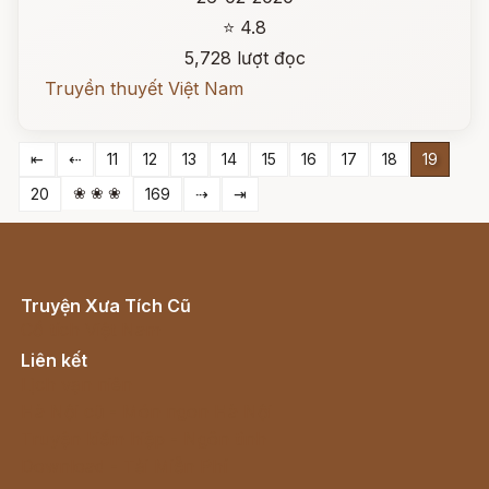
⭐ 4.8
5,728 lượt đọc
Truyền thuyết Việt Nam
⇤
⇠
11
12
13
14
15
16
17
18
19
❀ ❀ ❀
20
169
⇢
⇥
Truyện Xưa Tích Cũ
Cổ tích Việt Nam
Liên kết
Lịch vạn niên
Hà Nội cũ - Món ngon Hà Nội
Truyện kiếm hiệp - Ngôn tình
Download - Tải Miễn Phí