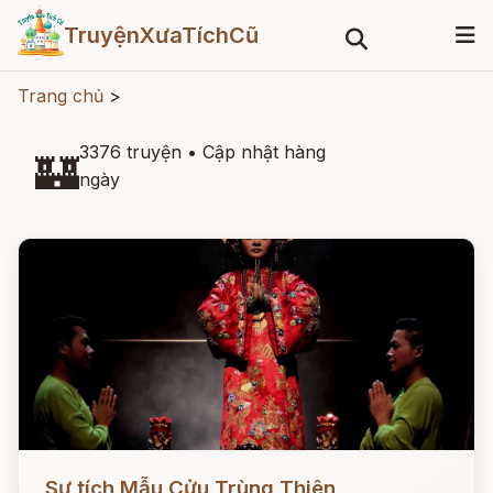
TruyệnXưaTíchCũ
Trang chủ
>
3376 truyện
•
Cập nhật hàng
🏰
ngày
Đọc ngay
Sự tích Mẫu Cửu Trùng Thiên