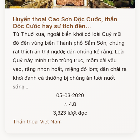
Đọc ngay
Huyền thoại Cao Sơn Độc Cước, thần
Độc Cước hay sự tích đền...
Từ Thuở xưa, ngoài biển khơi có loài Quỷ mũi
đỏ đến vùng biển Thành phố Sầm Sơn, chúng
rất thích ăn thịt người; dân chúng kể rằng: Loài
Quỷ này mình tròn trùng trục, mõm dài vêu
vao, răng nhọn hoắt, miệng đỏ lòm; dân chài ra
khơi đánh cá thường bị chúng ăn tươi nuốt
sống...
05-03-2020
⭐ 4.8
3,323 lượt đọc
Thần thoại Việt Nam