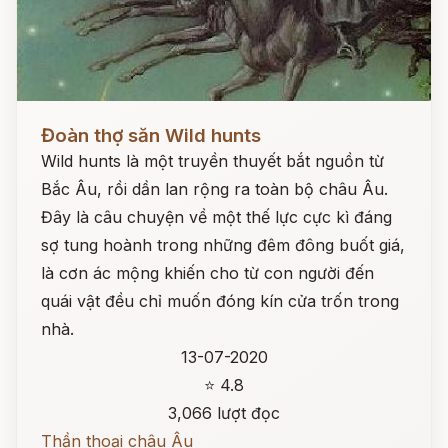
Đọc ngay
Đoàn thợ săn Wild hunts
Wild hunts là một truyền thuyết bắt nguồn từ
Bắc Âu, rồi dần lan rộng ra toàn bộ châu Âu.
Đây là câu chuyện về một thế lực cực kì đáng
sợ tung hoành trong những đêm đông buốt giá,
là cơn ác mộng khiến cho từ con người đến
quái vật đều chỉ muốn đóng kín cửa trốn trong
nhà.
13-07-2020
⭐ 4.8
3,066 lượt đọc
Thần thoại châu Âu