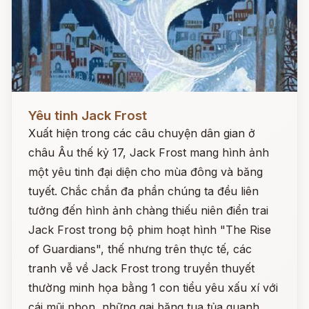
Đọc ngay
Yêu tinh Jack Frost
Xuất hiện trong các câu chuyện dân gian ở
châu Âu thế kỷ 17, Jack Frost mang hình ảnh
một yêu tinh đại diện cho mùa đông và băng
tuyết. Chắc chắn đa phần chúng ta đều liên
tưởng đến hình ảnh chàng thiếu niên điển trai
Jack Frost trong bộ phim hoạt hình "The Rise
of Guardians", thế nhưng trên thực tế, các
tranh vễ về Jack Frost trong truyền thuyết
thường minh họa bằng 1 con tiểu yêu xấu xí với
cái mũi nhọn, những gai băng tua tủa quanh