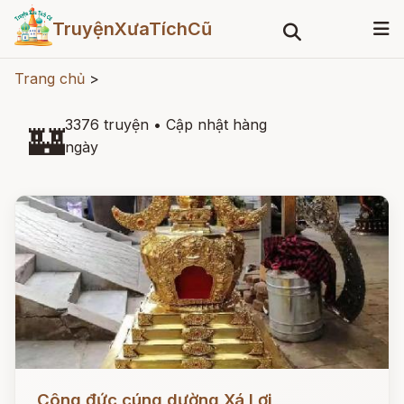
TruyệnXưaTíchCũ
Trang chủ
>
3376 truyện
•
Cập nhật hàng
🏰
ngày
Đọc ngay
Công đức cúng dường Xá Lợi