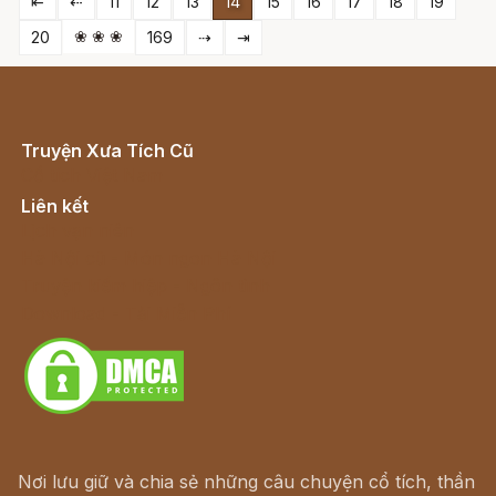
⇤
⇠
11
12
13
14
15
16
17
18
19
❀ ❀ ❀
20
169
⇢
⇥
Truyện Xưa Tích Cũ
Cổ tích Việt Nam
Liên kết
Lịch vạn niên
Hà Nội cũ - Món ngon Hà Nội
Truyện kiếm hiệp - Ngôn tình
Download - Tải Miễn Phí
Nơi lưu giữ và chia sẻ những câu chuyện cổ tích, thần