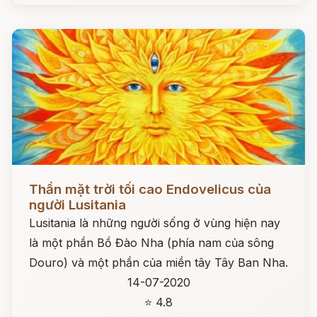
Đọc ngay
Thần mặt trời tối cao Endovelicus của
người Lusitania
Lusitania là những người sống ở vùng hiện nay
là một phần Bồ Đào Nha (phía nam của sông
Douro) và một phần của miền tây Tây Ban Nha.
14-07-2020
⭐ 4.8