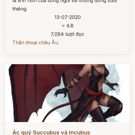
là linh hồn của sông ngòi và những dòng suối
thiêng.
13-07-2020
⭐ 4.8
7,094 lượt đọc
Thần thoại châu Âu
Đọc ngay
Ác quỷ Succubus và Incubus