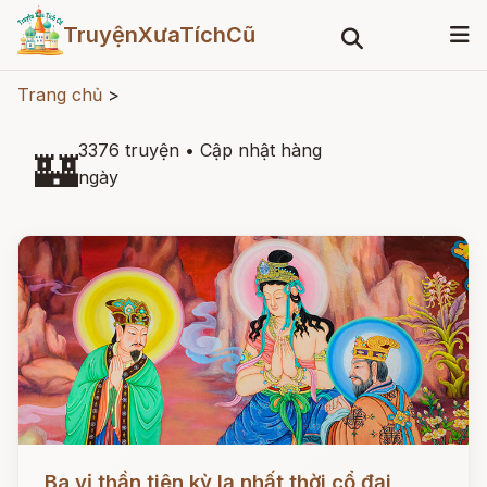
TruyệnXưaTíchCũ
Trang chủ
>
3376 truyện
•
Cập nhật hàng
🏰
ngày
Đọc ngay
Ba vị thần tiên kỳ lạ nhất thời cổ đại