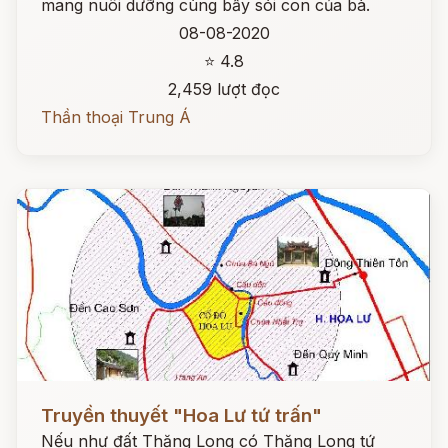
mang nuôi dưỡng cùng bầy sói con của bà.
08-08-2020
⭐ 4.8
2,459 lượt đọc
Thần thoại Trung Á
Đọc ngay
Truyền thuyết "Hoa Lư tứ trấn"
Nếu như đất Thăng Long có Thăng Long tứ