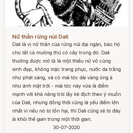
Đọc ngay
Nữ thần rừng núi Dali
Dali là vị nữ thần của rừng núi đại ngàn, bảo hộ
cho tất cả muông thú cỏ cây trong đó. Dali
thường được mô tả là một thiếu nữ vô cùng
xinh đẹp, không mặc trang phục, nước da trắng
như phát sáng, và có mái tóc dài vàng óng ả
như ánh mặt trời - mái tóc này vừa là điểm
mạnh với khả năng trói lấy kẻ địch theo ý muốn
của Dali, nhưng đồng thời cũng là yếu điểm lớn
nhất vì nếu nó bị tổn hại, thì Dali cũng sẽ bị đày
ải khỏi thế gian trong một thời gian.
30-07-2020