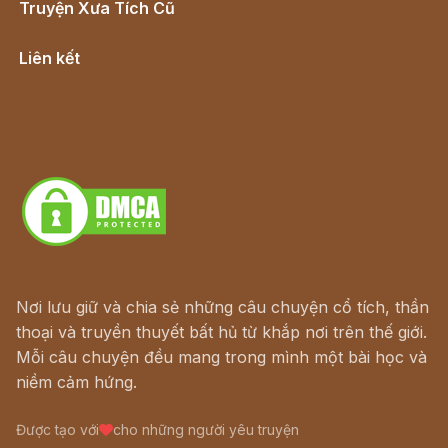
Truyện Xưa Tích Cũ
Cổ tích Việt Nam
Liên kết
Lịch vạn niên
Hà Nội cũ - Món ngon Hà Nội
Truyện kiếm hiệp - Ngôn tình
Download - Tải Miễn Phí
Nơi lưu giữ và chia sẻ những câu chuyện cổ tích, thần
thoại và truyền thuyết bất hủ từ khắp nơi trên thế giới.
Mỗi câu chuyện đều mang trong mình một bài học và
niềm cảm hứng.
Được tạo với
cho những người yêu truyện