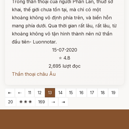
Trong thần thoại của người Phần Lan, thuở sơ
khai, thế giới chưa tồn tại, mà chỉ có một
khoảng không vô định phía trên, và biển hỗn
mang phía dưới. Qua thời gian rất lâu, rất lâu, từ
khoảng không vô tận hình thành nên nữ thần
đầu tiên- Luonnotar.
15-07-2020
⭐ 4.8
2,695 lượt đọc
Thần thoại châu Âu
⇤
⇠
11
12
13
14
15
16
17
18
19
❀ ❀ ❀
20
169
⇢
⇥