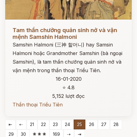
Đọc ngay
Tam thần chưởng quản sinh nở và vận
mệnh Samshin Halmoni
Samshin Halmoni (三神 할머니) hay Samsin
Halmoni hoặc Grandmother Samshin (bà ngoại
Samshin), là tam thần chưởng quản sinh nở và
vận mệnh trong thần thoại Triều Tiên.
16-01-2020
⭐ 4.8
5,152 lượt đọc
Thần thoại Triều Tiên
⇤
⇠
21
22
23
24
25
26
27
28
❀ ❀ ❀
29
30
169
⇢
⇥