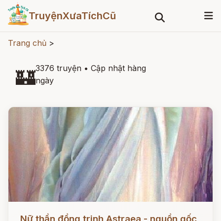
TruyệnXưaTíchCũ
Trang chủ
>
3376 truyện
•
Cập nhật hàng
🏰
ngày
Đọc ngay
Nữ thần đồng trinh Astraea - nguồn gốc