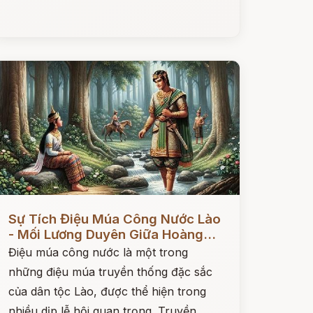
ọc ngay
Sự Tích Điệu Múa Công Nước Lào
- Mối Lương Duyên Giữa Hoàng...
Điệu múa công nước là một trong
những điệu múa truyền thống đặc sắc
của dân tộc Lào, được thể hiện trong
nhiều dịp lễ hội quan trọng. Truyền