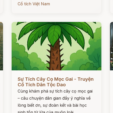
Cổ tích Việt Nam
Đọc ngay
Đ
Sự Tích Cây Cọ Mọc Gai - Truyện
Cổ Tích Dân Tộc Dao
Cùng khám phá sự tích cây cọ mọc gai
– câu chuyện dân gian đầy ý nghĩa về
lòng biết ơn, sự đoàn kết và bài học
sinh tồn từ lửa của muôn loài.