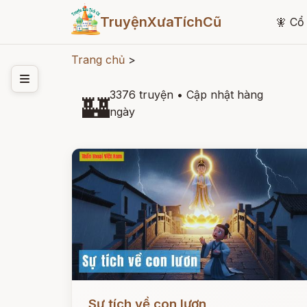
TruyệnXưaTíchCũ
🧚
Cổ 
Trang chủ
>
3376 truyện
•
Cập nhật hàng
🏰
ngày
Đọc ngay
Sự tích về con lươn