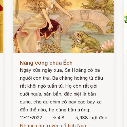
Đọc ngay
Đ
Nàng công chúa Ếch
Ngày xửa ngày xưa, Sa Hoàng có ba
người con trai. Ba chàng hoàng tử đều
rất khôi ngô tuấn tú. Họ còn rất giỏi
cưỡi ngựa, săn bắn, đặc biệt là bắn
cung, cho dù chim có bay cao bay xa
đến thế nào, họ cũng bắn trúng.
11-11-2022
⭐ 4.8
5,988 lượt đọc
Những câu truyện cổ tích Nga