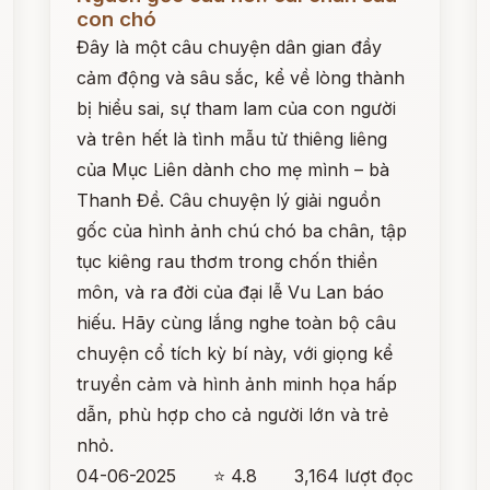
con chó
Đây là một câu chuyện dân gian đầy
cảm động và sâu sắc, kể về lòng thành
bị hiểu sai, sự tham lam của con người
và trên hết là tình mẫu tử thiêng liêng
của Mục Liên dành cho mẹ mình – bà
Thanh Đề. Câu chuyện lý giải nguồn
gốc của hình ảnh chú chó ba chân, tập
tục kiêng rau thơm trong chốn thiền
môn, và ra đời của đại lễ Vu Lan báo
hiếu. Hãy cùng lắng nghe toàn bộ câu
chuyện cổ tích kỳ bí này, với giọng kể
truyền cảm và hình ảnh minh họa hấp
dẫn, phù hợp cho cả người lớn và trẻ
nhỏ.
04-06-2025
⭐ 4.8
3,164 lượt đọc