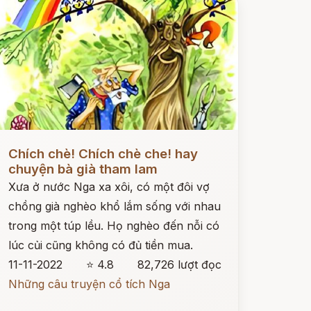
ọc ngay
Chích chè! Chích chè che! hay
chuyện bà già tham lam
Xưa ở nước Nga xa xôi, có một đôi vợ
chồng già nghèo khổ lắm sống với nhau
trong một túp lều. Họ nghèo đến nỗi có
lúc củi cũng không có đủ tiền mua.
11-11-2022
⭐ 4.8
82,726 lượt đọc
Những câu truyện cổ tích Nga