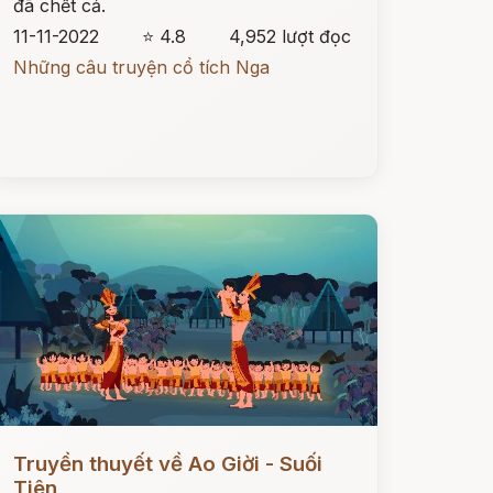
đã chết cả.
11-11-2022
⭐ 4.8
4,952 lượt đọc
Những câu truyện cổ tích Nga
ọc ngay
Truyền thuyết về Ao Giời - Suối
Tiên