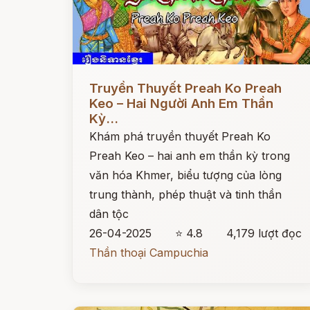
Đọc ngay
Truyền Thuyết Preah Ko Preah
Keo – Hai Người Anh Em Thần
Kỳ...
Khám phá truyền thuyết Preah Ko
Preah Keo – hai anh em thần kỳ trong
văn hóa Khmer, biểu tượng của lòng
trung thành, phép thuật và tinh thần
dân tộc
26-04-2025
⭐ 4.8
4,179 lượt đọc
Thần thoại Campuchia