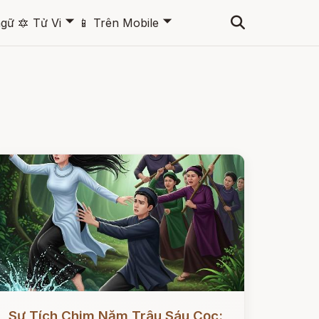
🞃
🞃
ngữ
🔯
Tử Vi
📱
Trên Mobile
ọc ngay
Sự Tích Chim Năm Trâu Sáu Cọc: