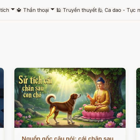
🞃
🞃
tích
🔱
Thần thoại
🕌
Truyền thuyết
🙋
Ca dao - Tục 
Đọc ngay
Đ
Nguồn gốc câu nói: cái chân sau