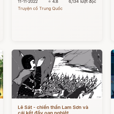
11-11-2022
⭐ 4.8
6,134 lượt đọc
Truyện cổ Trung Quốc
Đọc ngay
Đ
Lê Sát - chiến thần Lam Sơn và
cái kết đầy oan nghiệt