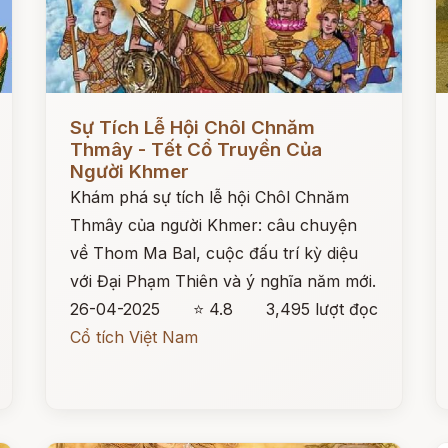
Đọc ngay
Đ
Sự Tích Lễ Hội Chôl Chnăm
Thmây - Tết Cổ Truyền Của
Người Khmer
Khám phá sự tích lễ hội Chôl Chnăm
Thmây của người Khmer: câu chuyện
về Thom Ma Bal, cuộc đấu trí kỳ diệu
với Đại Phạm Thiên và ý nghĩa năm mới.
26-04-2025
⭐ 4.8
3,495 lượt đọc
Cổ tích Việt Nam