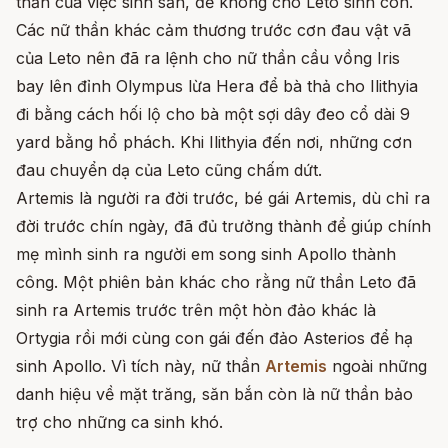
thần của việc sinh sản, để không cho Leto sinh con.
Các nữ thần khác cảm thương trước cơn đau vật vã
của Leto nên đã ra lệnh cho nữ thần cầu vồng Iris
bay lên đỉnh Olympus lừa Hera để bà thả cho Ilithyia
đi bằng cách hối lộ cho bà một sợi dây đeo cổ dài 9
yard bằng hổ phách. Khi Ilithyia đến nơi, những cơn
đau chuyển dạ của Leto cũng chấm dứt.
Artemis là người ra đời trước, bé gái Artemis, dù chỉ ra
đời trước chín ngày, đã đủ trưởng thành để giúp chính
mẹ mình sinh ra người em song sinh Apollo thành
công. Một phiên bản khác cho rằng nữ thần Leto đã
sinh ra Artemis trước trên một hòn đảo khác là
Ortygia rồi mới cùng con gái đến đảo Asterios để hạ
sinh Apollo. Vì tích này, nữ thần
Artemis
ngoài những
danh hiệu về mặt trăng, săn bắn còn là nữ thần bảo
trợ cho những ca sinh khó.