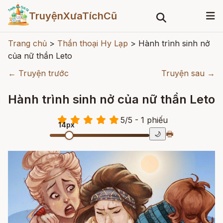
TruyệnXưaTíchCũ
Trang chủ
>
Thần thoại Hy Lạp
>
Hành trình sinh nở
của nữ thần Leto
← Truyện trước
Truyện sau →
Hành trình sinh nở của nữ thần Leto
5
/
5
- 1
phiếu
14px
🖶
🌙