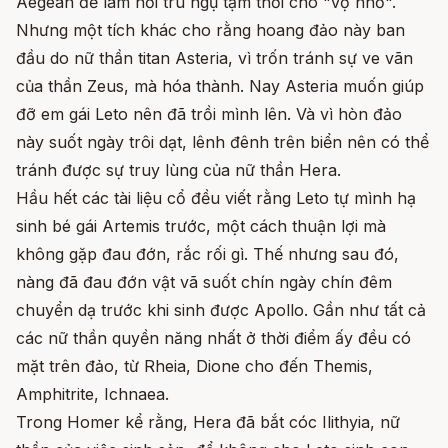
Aegean để làm nơi trú ngụ tạm thời cho "vợ nhỏ".
Nhưng một tích khác cho rằng hoang đảo này ban
đầu do nữ thần titan Asteria, vì trốn tránh sự ve vãn
của thần Zeus, mà h
óa thành. Nay Asteria muốn giúp
đỡ em gái Leto nên đã trồi mình lên. Và vì hòn đảo
này suốt ngày trôi dạt, lênh đênh trên biển nên có thể
tránh được sự truy lùng của nữ thần Hera.
Hầu hết các tài liệu cổ đều viết rằng Leto tự mình hạ
sinh bé gái Artemis trước, một cách thuận lợi mà
không gặp đau đớn, rắc rối gì. Thế nhưng sau đó,
nàng đã đau đớn vật vã suốt chín ngày chín đêm
chuyển dạ trước khi sinh được Apollo. Gần như tất cả
các nữ thần quyền năng nhất ở thời điểm ấy đều có
mặt trên đảo, từ Rheia, Dione cho đến Themis,
Amphitrite, Ichnaea.
Trong Homer kể rằng, Hera đã bắt cóc Ilithyia, nữ