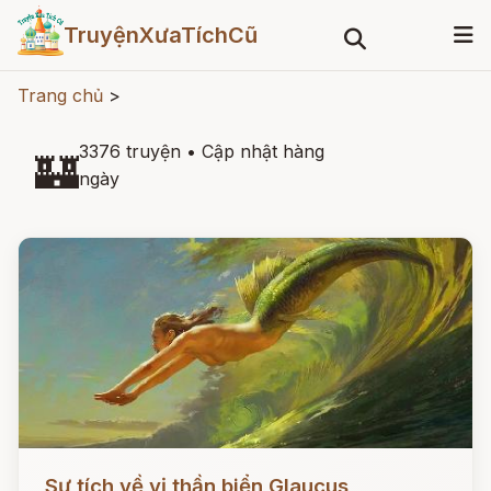
TruyệnXưaTíchCũ
Trang chủ
>
3376 truyện
•
Cập nhật hàng
🏰
ngày
Đọc ngay
Sự tích về vị thần biển Glaucus