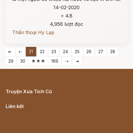
14-02-2020
⭐ 4.8
4,956 lượt đọc
Thần thoại Hy Lạp
⇤
⇠
21
22
23
24
25
26
27
28
❀ ❀ ❀
29
30
169
⇢
⇥
Truyện Xưa Tích Cũ
Cổ tích Việt Nam
Liên kết
Lịch vạn niên
Hà Nội cũ - Món ngon Hà Nội
Truyện kiếm hiệp - Ngôn tình