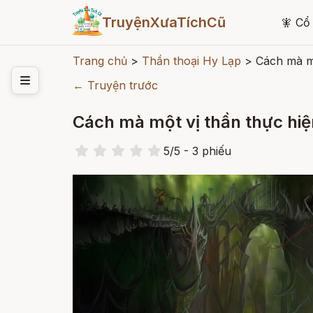
TruyệnXưaTíchCũ
🧚
Cổ 
Trang chủ
>
Thần thoại Hy Lạp
>
Cách mà mộ
← Truyện trước
Cách mà một vị thần thực hiệ
5
/
5
- 3
phiếu