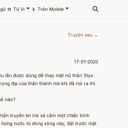
🞃
🞃
ngữ
🔯
Tử Vi
📱
Trên Mobile
Truyện sau →
17-01-2020
ều lần được dùng để thay mặt nữ thần Styx
rọng đại của thần thánh mà khi đã nói ra thì
hế nào?
 thần truyền tin Iris sẽ cầm một chiếc bình
hứng nước từ dòng sông này, đặt trước mặt