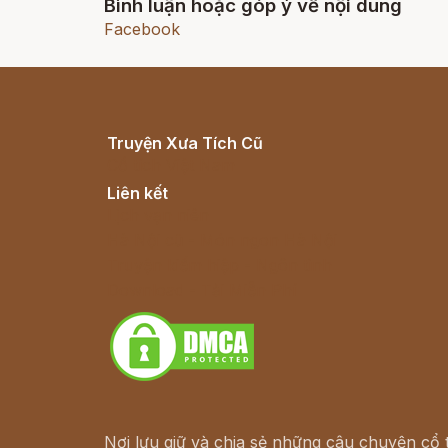
Bình luận hoặc góp ý về nội dung
Facebook
Truyện Xưa Tích Cũ
Cổ tích Việt Nam
Liên kết
Lịch vạn niên
Hà Nội cũ - Món ngon Hà Nội
Truyện kiếm hiệp - Ngôn tình
Download - Tải Miễn Phí
Nơi lưu giữ và chia sẻ những câu chuyện cổ t