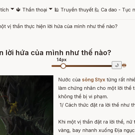
🞃
🞃
tích
🔱
Thần thoại
🕌
Truyền thuyết
🙋
Ca dao - Tục 
t vị thần thực hiện lời hứa của mình như thế nào?
n lời hứa của mình như thế nào?
14px
🖶
🌙
Nước của
sông Styx
từng rất nhi
làm chứng nhân cho một lời thề t
không thể bị vi phạm.
1/ Cách thức đặt ra lời thề như t
Khi một vị thần đặt ra lời thề, nữ
vàng, bay nhanh xuống Địa ngục 