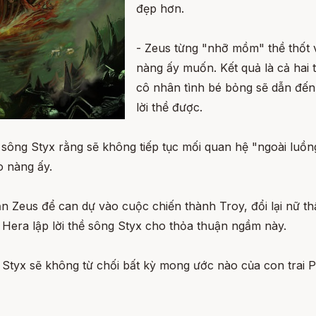
đẹp hơn.
- Zeus từng "nhỡ mồm" thề thốt v
nàng ấy muốn. Kết quả là cả hai
cô nhân tình bé bỏng sẽ dẫn đến
lời thề được.
 sông Styx rằng sẽ không tiếp tục mối quan hệ "ngoài luồng
o nàng ấy.
Zeus để can dự vào cuộc chiến thành Troy, đổi lại nữ thầ
 Hera lập lời thề sông Styx cho thỏa thuận ngầm này.
 Styx sẽ không từ chối bất kỳ mong ước nào của con trai 