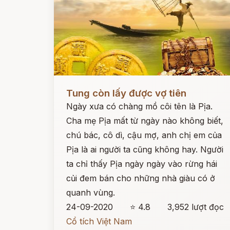
Đọc ngay
Tung còn lấy được vợ tiên
Ngày xưa có chàng mồ côi tên là Pịa.
Cha mẹ Pịa mất từ ngày nào không biết,
chú bác, cô dì, cậu mợ, anh chị em của
Pịa là ai người ta cũng không hay. Người
ta chỉ thấy Pịa ngày ngày vào rừng hái
củi đem bán cho những nhà giàu có ở
quanh vùng.
24-09-2020
⭐ 4.8
3,952 lượt đọc
Cổ tích Việt Nam