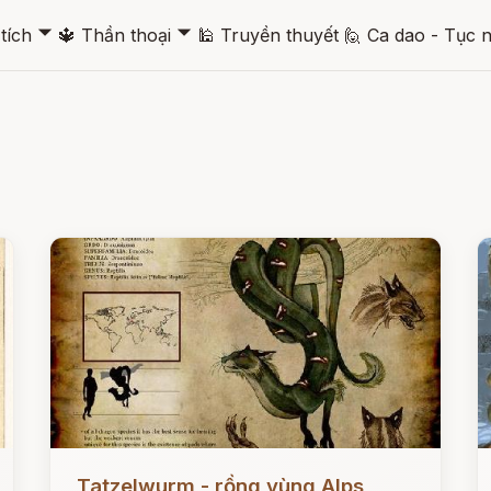
🞃
🞃
tích
🔱
Thần thoại
🕌
Truyền thuyết
🙋
Ca dao - Tục 
Đọc ngay
Đ
Tatzelwurm - rồng vùng Alps