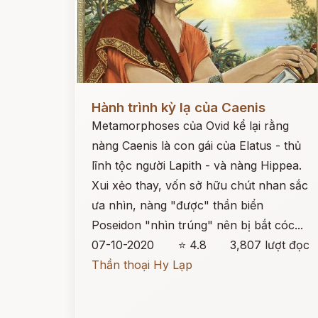
Đọc ngay
Hành trình kỳ lạ của Caenis
Metamorphoses của Ovid kể lại rằng
nàng Caenis là con gái của Elatus - thủ
lĩnh tộc người Lapith - và nàng Hippea.
Xui xẻo thay, vốn sở hữu chút nhan sắc
ưa nhìn, nàng "được" thần biển
Poseidon "nhìn trúng" nên bị bắt cóc...
07-10-2020
⭐ 4.8
3,807 lượt đọc
Thần thoại Hy Lạp