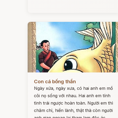
Đọc ngay
Con cá bống thần
Ngày xửa, ngày xưa, có hai anh em mồ
côi nọ sống với nhau. Hai anh em tính
tình trái ngược hoàn toàn. Người em thì
chăm chỉ, hiền lành, thật thà còn người
anh gian ngoan lại tham lam độc ác.