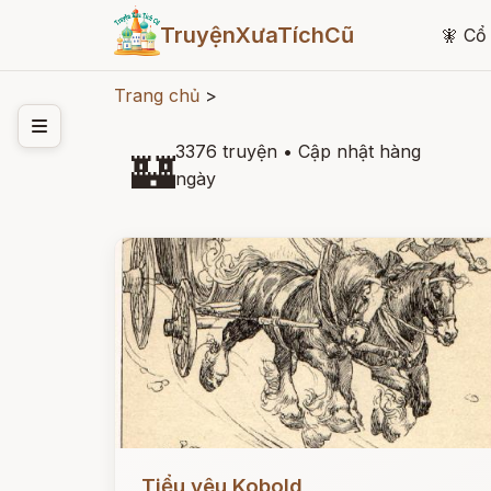
TruyệnXưaTíchCũ
🧚
Cổ 
Trang chủ
>
3376 truyện
•
Cập nhật hàng
🏰
ngày
Đọc ngay
Tiểu yêu Kobold