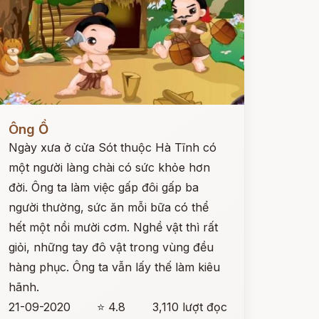
ọc ngay
Ông Ồ
Ngày xưa ở cửa Sót thuộc Hà Tĩnh có
một người làng chài có sức khỏe hơn
đời. Ông ta làm việc gấp đôi gấp ba
người thường, sức ăn mỗi bữa có thể
hết một nồi mười cơm. Nghề vật thì rất
giỏi, những tay đô vật trong vùng đều
hàng phục. Ông ta vẫn lấy thế làm kiêu
hãnh.
21-09-2020
⭐ 4.8
3,110 lượt đọc