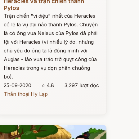
Heracles và trận chiến thành
Pylos
Trận chiến "vi diệu" nhất của Heracles
có lẽ là vụ đại náo thành Pylos. Chuyện
là có ông vua Neleus của Pylos đã phải
tội với Heracles (vì nhiều lý do, nhưng
chủ yếu do ông ta là đồng minh với
Augias - lão vua tráo trở quỵt công của
Heracles trong vụ dọn phân chuồng
bò).
25-09-2020
⭐ 4.8
3,297 lượt đọc
Thần thoại Hy Lạp