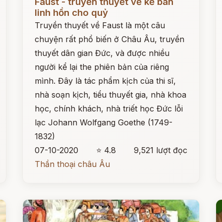
Faust - truyền thuyết về kẻ bán
linh hồn cho quỷ
Truyền thuyết về Faust là một câu
chuyện rất phổ biến ở Châu Âu, truyền
thuyết dân gian Đức, và được nhiều
người kể lại the phiên bản của riêng
mình. Đây là tác phẩm kịch của thi sĩ,
nhà soạn kịch, tiểu thuyết gia, nhà khoa
học, chính khách, nhà triết học Đức lỗi
lạc Johann Wolfgang Goethe (1749-
1832)
07-10-2020
⭐ 4.8
9,521 lượt đọc
Thần thoại châu Âu