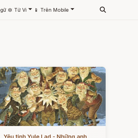
🞃
🞃
ngữ
🔯
Tử Vi
📱
Trên Mobile
ọc ngay
Yêu tinh Yule Lad - Những anh