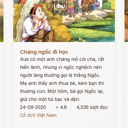
Đọc ngay
Đ
Chàng ngốc đi học
Xưa có một anh chàng mồ côi cha, rất
hiền lành, nhưng vì ngốc nghếch nên
người làng thường gọi là thằng Ngốc.
Mẹ anh thấy anh thua bè, kém bạn thì
thương con. Một hôm, bà gọi Ngốc lại,
giúi cho một túi bạc và dặn:
24-09-2020
⭐ 4.8
4,536 lượt đọc
Cổ tích Việt Nam