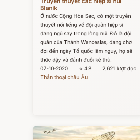
Truyền thuyết các hiệp sĩ núi
Blanik
Ở nước Cộng Hòa Séc, có một truyền
thuyết nổi tiếng về đội quân hiệp sĩ
đang ngủ say trong lòng núi. Đó là đội
quân của Thánh Wenceslas, đang chờ
đợi đến ngày Tổ quốc lâm nguy, họ sẽ
thức dậy và đánh đuổi kẻ thù.
07-10-2020
⭐ 4.8
2,621 lượt đọc
Thần thoại châu Âu