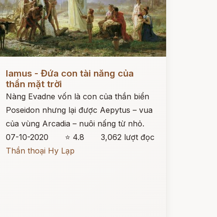
ọc ngay
Iamus - Đứa con tài năng của
thần mặt trời
Nàng Evadne vốn là con của thần biển
Poseidon nhưng lại được Aepytus – vua
của vùng Arcadia – nuôi nấng từ nhỏ.
07-10-2020
⭐ 4.8
3,062 lượt đọc
Thần thoại Hy Lạp