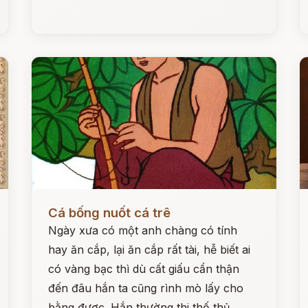
Đọc ngay
Đ
Cá bống nuốt cá trê
Ngày xưa có một anh chàng có tính
hay ăn cắp, lại ăn cắp rất tài, hễ biết ai
có vàng bạc thì dù cất giấu cẩn thận
đến đâu hắn ta cũng rình mò lấy cho
bằng được. Hắn thường thi thố thủ