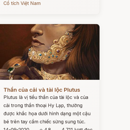
Cổ tích Việt Nam
ọc ngay
Thần của cải và tài lộc Plutus
Plutus là vị tiểu thần của tài lộc và của
cải trong thần thoại Hy Lạp, thường
được khắc họa dưới hình dạng một cậu
bé trên tay cầm chiếc sừng sung túc.
14-09-2020
⭐ 4.8
4,711 lượt đọc