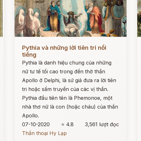
Đọc ngay
Đ
Pythia và những lời tiên tri nổi
tiếng
Pythia là danh hiệu chung của những
nữ tư tế tối cao trong đền thờ thần
Apollo ở Delphi, là sứ giả đưa ra lời tiên
tri hoặc sấm truyền của các vị thần.
Pythia đầu tiên tên là Phemonoe, một
nhà thơ nữ là con (hoặc cháu) của thần
Apollo.
07-10-2020
⭐ 4.8
3,561 lượt đọc
Thần thoại Hy Lạp