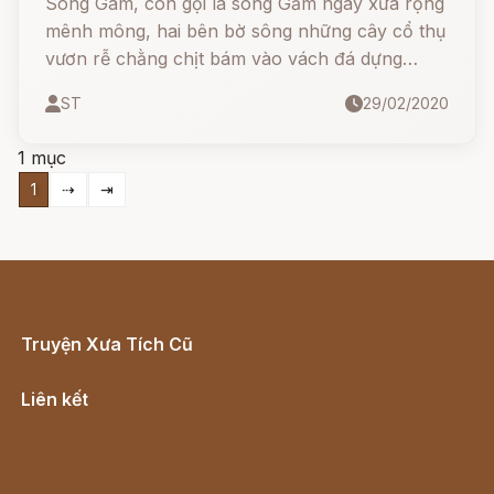
Sông Gâm, còn gọi là sông Gầm ngày xưa rộng
mênh mông, hai bên bờ sông những cây cổ thụ
vươn rễ chằng chịt bám vào vách đá dựng
đứng trông xa như những con rắn khổng lồ.
ST
29/02/2020
1 mục
1
⇢
⇥
Truyện Xưa Tích Cũ
Cổ tích Việt Nam
Liên kết
Lịch vạn niên
Hà Nội cũ - Món ngon Hà Nội
Truyện kiếm hiệp - Ngôn tình