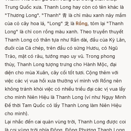
Trung Quốc xưa. Thanh Long hay còn có tên khác là
"Thương Long". "Thanh" 青 là chỉ màu xanh nảy mầm
của cỏ cây hoa lá, "Long" 龙 là
Rồng
, tóm lại "Thanh
Long" là chỉ con rồng màu xanh. Theo truyền thuyết
Thanh Long có thân tựa như Rắn dài, đầu của Kỳ Lân,
đuôi của Cá chép, trên đầu có sừng Hươu, có Ngũ
Trảo, mặt có râu, tướng mạo uy vũ. Trong phong
thủy, Thanh Long tượng trưng cho Hành Mộc, đại
diện cho mùa Xuân, cây cối tốt tươi. Cộng thêm với
việc các vị vua hồi xưa thường ví mình với Rồng nên
không tránh khỏi việc có nhiều triều đại các vị vua lấy
cho mình Niên Hiệu là Thanh Long (ví như Ngụy Minh
Đế thời Tam Quốc có lấy Thanh Long làm Niên Hiệu
cho mình).
Lại nhắc đến cai quản vùng trời, Thanh Long được coi
là coi vùng trời phía Đông, Đông Phương Thanh Long