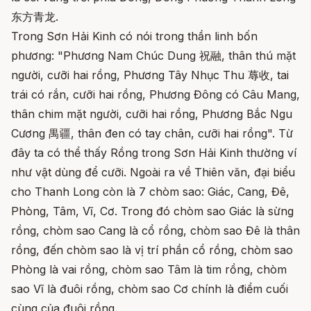
东方青龙.
Trong Sơn Hải Kinh có nói trong thần linh bốn
phương: "Phương Nam Chúc Dung 祝融, thân thú mặt
người, cưỡi hai rồng, Phương Tây Nhục Thu 蓐收, tai
trái có rắn, cưỡi hai rồng, Phương Đông có Câu Mang,
thân chim mặt người, cưỡi hai rồng, Phương Bắc Ngu
Cương 禺疆, thân đen có tay chân, cưỡi hai rồng". Từ
đây ta có thể thấy Rồng trong Sơn Hải Kinh thường ví
như vật dùng để cưỡi. Ngoài ra về Thiên văn, đại biểu
cho Thanh Long còn là 7 chòm sao: Giác, Cang, Đê,
Phòng, Tâm, Vĩ, Cơ. Trong đó chòm sao Giác là sừng
rồng, chòm sao Cang là cổ rồng, chòm sao Đê là thân
rồng, đến chòm sao là vị trí phần cổ rồng, chòm sao
Phòng là vai rồng, chòm sao Tâm là tim rồng, chòm
sao Vĩ là đuôi rồng, chòm sao Cơ chính là điểm cuối
cùng của đuôi rồng.