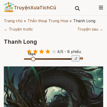
TruyệnXưaTíchCũ
Trang chủ
>
Thần thoại Trung Hoa
>
Thanh Long
← Truyện trước
Truyện sau →
Thanh Long
4
/
5
- 8
phiếu
14px
🖶
🌙