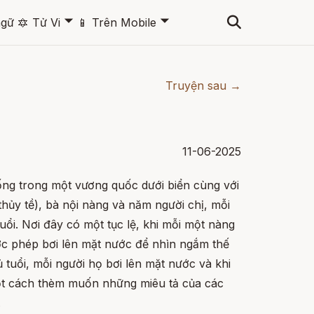
🞃
🞃
ngữ
🔯
Tử Vi
📱
Trên Mobile
Truyện sau →
11-06-2025
ống trong một vương quốc dưới biển cùng với
thủy tề), bà nội nàng và năm người chị, mỗi
ổi. Nơi đây có một tục lệ, khi mỗi một nàng
ược phép bơi lên mặt nước để nhìn ngắm thế
ủ tuổi, mỗi người họ bơi lên mặt nước và khi
một cách thèm muốn những miêu tả của các
.