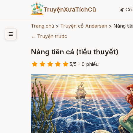
TruyệnXưaTíchCũ
🧚
Cổ 
Trang chủ
>
Truyện cổ Andersen
>
Nàng tiê
← Truyện trước
Nàng tiên cá (tiểu thuyết)
5
/
5
- 0
phiếu