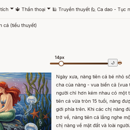
🞃
🞃
tích
🔱
Thần thoại
🕌
Truyền thuyết
🙋
Ca dao - Tục 
n cá (tiểu thuyết)
14px
🖶
🌙
Ngày xưa, nàng tiên cá bé nhỏ s
cha của nàng - vua biển cả (vua 
người chỉ hơn kém nhau có một tu
tiên cá vừa tròn 15 tuồi, nàng đ
giới phía trên. Khi các chị nàng đ
trở về, nàng tiên cá lắng nghe 
chị nàng về mặt đất và loài người