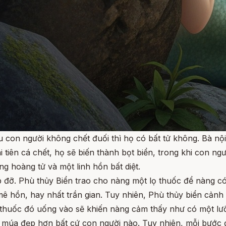
 con người không chết đuối thì họ có bất tử không. Bà nội 
 tiên cá chết, họ sẽ biến thành bọt biển, trong khi con ngư
g hoàng tử và một linh hồn bất diệt.
 đỡ. Phù thủy Biển trao cho nàng một lọ thuốc để nàng có 
ê hồn, hay nhất trần gian. Tuy nhiên, Phù thủy biển cảnh
t thuốc đó uống vào sẽ khiến nàng cảm thấy như có một lưỡ
y múa đẹp hơn bất cứ con người nào. Tuy nhiên, mỗi bước 