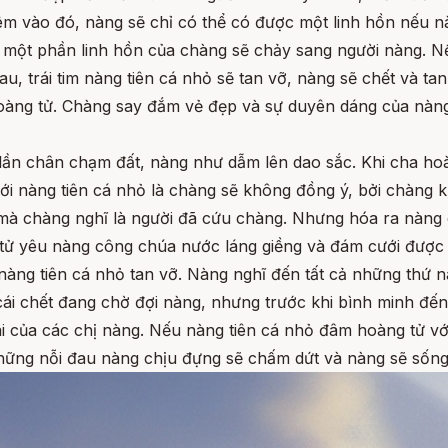
êm vào đó, nàng sẽ chỉ có thể có được một linh hồn nếu n
ì một phần linh hồn của chàng sẽ chảy sang người nàng. N
u, trái tim nàng tiên cá nhỏ sẽ tan vỡ, nàng sẽ chết và tan
oàng tử. Chàng say đắm vẻ đẹp và sự duyên dáng của nàng
lần chân chạm đất, nàng như dẫm lên dao sắc. Khi cha ho
với nàng tiên cá nhỏ là chàng sẽ không đồng ý, bởi chàng
mà chàng nghĩ là người đã cứu chàng. Nhưng hóa ra nàng c
tử yêu nàng công chúa nước láng giềng và đám cưới được
 nàng tiên cá nhỏ tan vỡ. Nàng nghĩ đến tất cả những thứ
 cái chết đang chờ đợi nàng, nhưng trước khi bình minh đ
ài của các chị nàng. Nếu nàng tiên cá nhỏ đâm hoàng tử 
ả những nỗi đau nàng chịu đựng sẽ chấm dứt và nàng sẽ sống