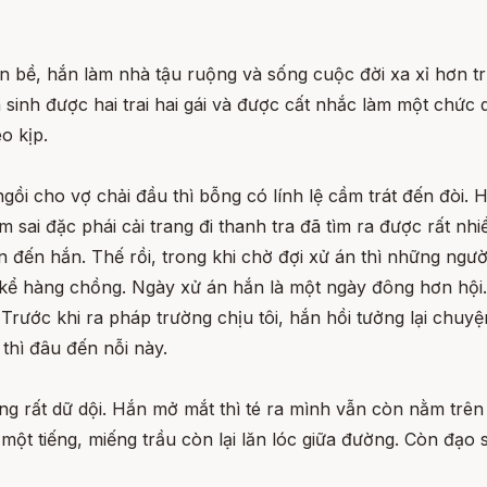
ộn bề, hắn làm nhà tậu ruộng và sống cuộc đời xa xỉ hơn t
 sinh được hai trai hai gái và được cất nhắc làm một chức
o kịp.
gồi cho vợ chải đầu thì bỗng có lính lệ cầm trát đến đòi. 
 sai đặc phái cải trang đi thanh tra đã tìm ra được rất nh
n đến hắn. Thế rồi, trong khi chờ đợi xử án thì những ngư
 kể hàng chồng. Ngày xử án hắn là một ngày đông hơn hội. H
Trước khi ra pháp trường chịu tôi, hắn hồi tưởng lại chuy
thì đâu đến nỗi này.
g rất dữ dội. Hắn mở mắt thì té ra mình vẫn còn nằm trên 
ột tiếng, miếng trầu còn lại lăn lóc giữa đường. Còn đạo s