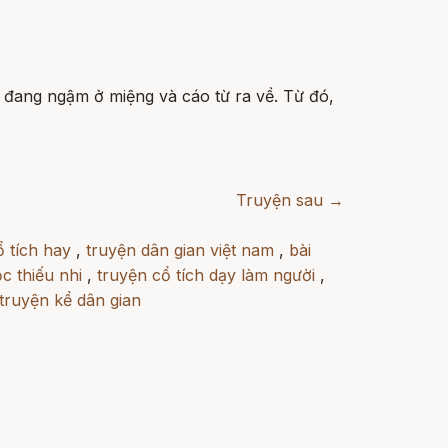
đang ngậm ở miệng và cáo từ ra về. Từ đó,
Truyện sau →
ổ tích hay
,
truyện dân gian việt nam
,
bài
c thiếu nhi
,
truyện cổ tích dạy làm người
,
truyện kể dân gian