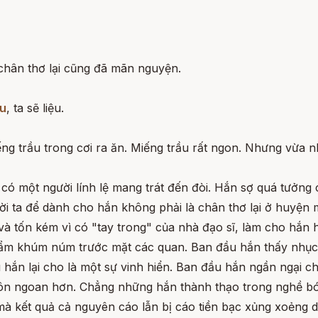
 chân thơ lại cũng đã mãn nguyện.
ầu
, ta sẽ liệu.
ng trầu trong cơi ra ăn. Miếng trầu rất ngon. Nhưng vừa nha
ó một người lính lệ mang trát đến đòi. Hắn sợ quá tưởng c
i ta để dành cho hắn không phải là chân thơ lại ở huyện m
và tốn kém vì có "tay trong" của nhà đạo sĩ, làm cho hắn 
ẩm khúm núm trước mặt các quan. Ban đầu hắn thấy nhục,
hắn lại cho là một sự vinh hiển. Ban đầu hắn ngần ngại ch
khôn ngoan hơn. Chẳng những hắn thành thạo trong nghề 
ờ mà kết quả cả nguyên cáo lẫn bị cáo tiền bạc xủng xoẻn