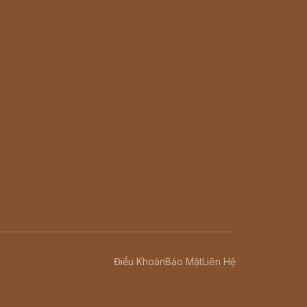
Điều Khoản
Bảo Mật
Liên Hệ