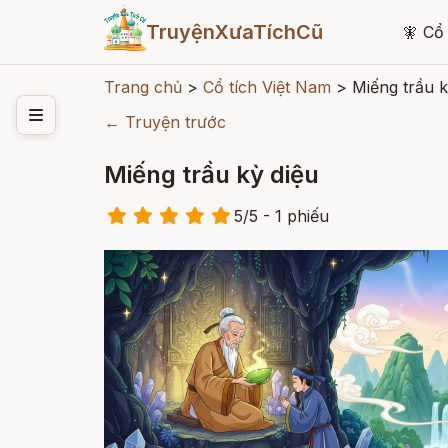
TruyệnXưaTíchCũ
🧚
Cổ 
Trang chủ
>
Cổ tích Việt Nam
>
Miếng trầu k
← Truyện trước
Miếng trầu kỳ diệu
5
/
5
- 1
phiếu