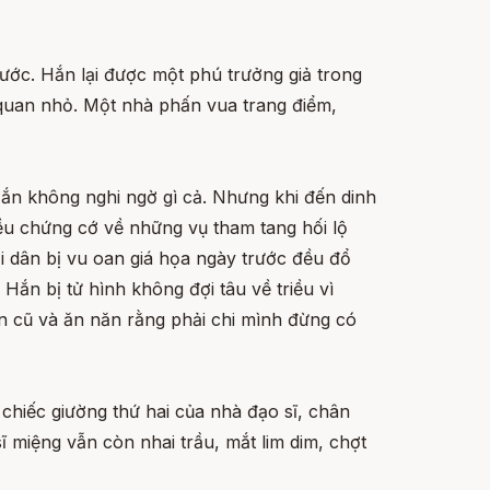
rước. Hắn lại được một phú trưởng giả trong
 quan nhỏ. Một nhà phấn vua trang điểm,
Hắn không nghi ngờ gì cả. Nhưng khi đến dinh
iều chứng cớ về những vụ tham tang hối lộ
ời dân bị vu oan giá họa ngày trước đều đổ
ắn bị tử hình không đợi tâu về triều vì
ện cũ và ăn năn rằng phải chi mình đừng có
chiếc giường thứ hai của nhà đạo sĩ, chân
ĩ miệng vẫn còn nhai trầu, mắt lim dim, chợt