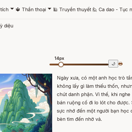
🞃
🞃
tích
🔱
Thần thoại
🕌
Truyền thuyết
🙋
Ca dao - Tục 
ỳ diệu
14px
🖶
🌙
Ngày xưa, có một anh học trò tầ
không lấy gì làm thiếu thốn, n
chút danh phận. Vì thế, khi nghe 
bán ruộng cố đi lo lót cho được
sực nhớ đến một người bạn học c
bèn tìm đến nhờ vả.