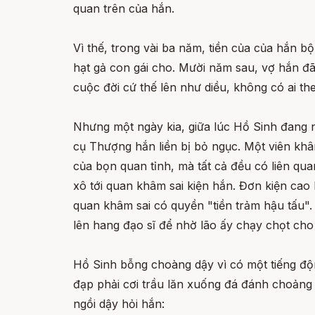
quan trên của hắn.
Vì thế, trong vài ba năm, tiền của của hắn b
hạt gả con gái cho. Mười năm sau, vợ hắn đã
cuộc đời cứ thế lên như diều, không có ai the
Nhưng một ngày kia, giữa lúc Hồ Sinh đang n
cụ Thượng hắn liền bị bỏ ngục. Một viên khâm
của bọn quan tỉnh, mà tất cả đều có liên qua
xô tới quan khâm sai kiện hắn. Đơn kiện cao
quan khâm sai có quyền "tiền trảm hậu tấu". 
lên hang đạo sĩ để nhờ lão ấy chạy chọt cho 
Hồ Sinh bỗng choàng dậy vì có một tiếng độn
đạp phải cơi trầu lăn xuống đá đánh choảng m
ngồi dậy hỏi hắn: