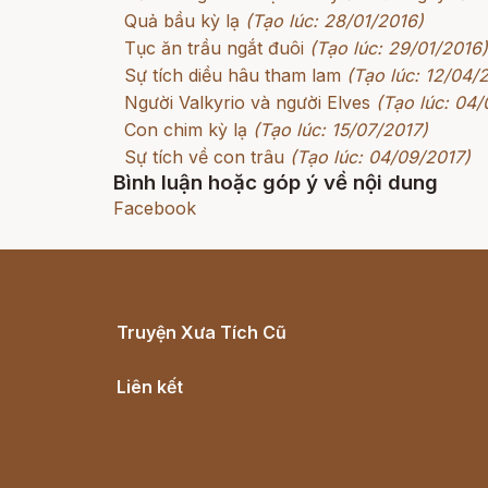
Quả bầu kỳ lạ
(Tạo lúc: 28/01/2016)
Tục ăn trầu ngắt đuôi
(Tạo lúc: 29/01/2016)
Sự tích diều hâu tham lam
(Tạo lúc: 12/04/
Người Valkyrio và người Elves
(Tạo lúc: 04/
Con chim kỳ lạ
(Tạo lúc: 15/07/2017)
Sự tích về con trâu
(Tạo lúc: 04/09/2017)
Bình luận hoặc góp ý về nội dung
Facebook
Truyện Xưa Tích Cũ
Cổ tích Việt Nam
Liên kết
Lịch vạn niên
Hà Nội cũ - Món ngon Hà Nội
Truyện kiếm hiệp - Ngôn tình