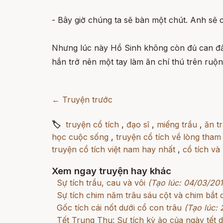
- Bây giờ chúng ta sẽ bàn một chút. Anh sẽ 
Nhưng lúc này Hồ Sinh không còn đủ can đả
hắn trở nên một tay làm ăn chí thú trên ruộn
← Truyện trước
🏷
truyện cổ tích
,
đạo sĩ
,
miếng trầu
,
ăn t
học cuộc sống
,
truyện cổ tích về lòng tham
truyện cổ tích việt nam hay nhất
,
cổ tích và
Xem ngay truyện hay khác
Sự tích trầu, cau và vôi
(Tạo lúc: 04/03/201
Sự tích chim năm trâu sáu cột và chim bắt c
Gốc tích cái nốt dưới cổ con trâu
(Tạo lúc:
Tết Trung Thu: Sự tích kỳ ảo của ngày tết d