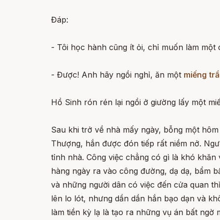
Đáp:
- Tôi học hành cũng ít ỏi, chỉ muốn làm một
- Được! Anh hãy ngồi nghỉ, ăn một
miếng tr
Hồ Sinh rón rén lại ngồi ở giường lấy một miế
Sau khi trở về nhà mấy ngày, bỗng một hôm c
Thượng, hắn được đón tiếp rất niềm nở. Ngườ
tỉnh nhà. Công việc chẳng có gì là khó khăn 
hàng ngày ra vào công đường, dạ dạ, bẩm b
và những người dân có việc đến cửa quan thì 
lên lo lót, nhưng dần dần hắn bạo dạn và 
làm tiền kỳ lạ là tạo ra những vụ án bất ng