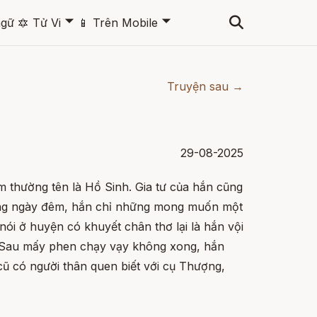
🞃
🞃
ngữ
🔯
Tử Vi
📱
Trên Mobile
Truyện sau →
29-08-2025
m thường tên là Hồ Sinh. Gia tư của hắn cũng
hưng ngày đêm, hắn chỉ những mong muốn một
nói ở huyện có khuyết chân thơ lại là hắn vội
. Sau mấy phen chạy vạy không xong, hắn
ũ có người thân quen biết với cụ Thượng,