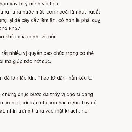
hắn bày tỏ ý mình vội bảo:
rưng rưng nước mắt, con ngoài lừ ngút ngoắt
g lại để cày cấy làm ăn, có hơn là phải quỵ
 cho khổ?
n khác của mình, và nói:
t rất nhiều vị quyền cao chức trọng có thể
i mà giúp bác hết sức.
đá lớn lấp kín. Theo lời dặn, hắn kêu to:
á chừng chục bước đã thấy vị đạo sĩ đang
n có một cơi trầu chỉ còn hai miếng Tuy có
t, nhìn trừng trừng vào mặt khách, nói: