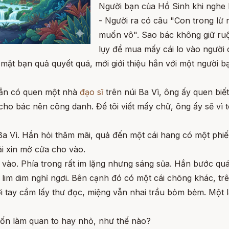
Người bạn của Hồ Sinh khi nghe 
- Người ra có câu "Con trong lừ 
muốn vô". Sao bác không giữ ruộn
lụy để mua mấy cái lo vào người
ặt bạn quả quyết quá, mới giới thiệu hắn với một người bạ
 Sẵn có quen một nhà
đạo sĩ
trên núi Ba Vì, ông ấy quen biế
o bác nên công danh. Để tôi viết mấy chữ, ông ấy sẽ vì tô
 Vì. Hắn hỏi thăm mãi, quả đến một cái hang có một phiến 
i xin mở cửa cho vào.
 vào. Phía trong rất im lặng nhưng sáng sủa. Hắn bước qu
 lim dim nghỉ ngơi. Bên cạnh đó có một cái chõng khác, trê
i tay cầm lấy thư đọc, miệng vẫn nhai trầu bỏm bẻm. Một lá
ốn làm quan to hay nhỏ, như thế nào?