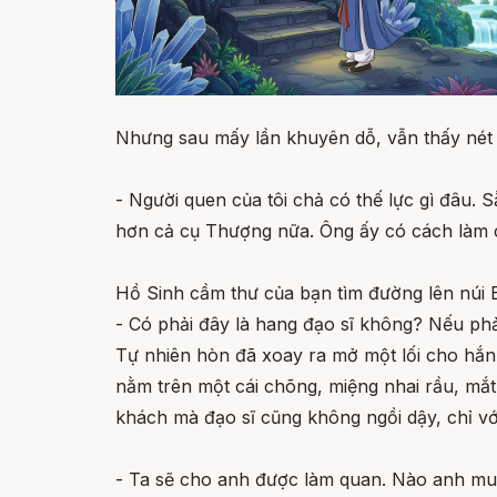
Nhưng sau mấy lần khuyên dỗ, vẫn thấy nét m
- Người quen của tôi chả có thế lực gì đâu.
hơn cả cụ Thượng nữa. Ông ấy có cách làm ch
Hồ Sinh cầm thư của bạn tìm đường lên núi Ba
- Có phải đây là hang đạo sĩ không? Nếu phả
Tự nhiên hòn đã xoay ra mở một lối cho hắn
nằm trên một cái chõng, miệng nhai rầu, mắt
khách mà đạo sĩ cũng không ngồi dậy, chỉ vớ
- Ta sẽ cho anh được làm quan. Nào anh mu