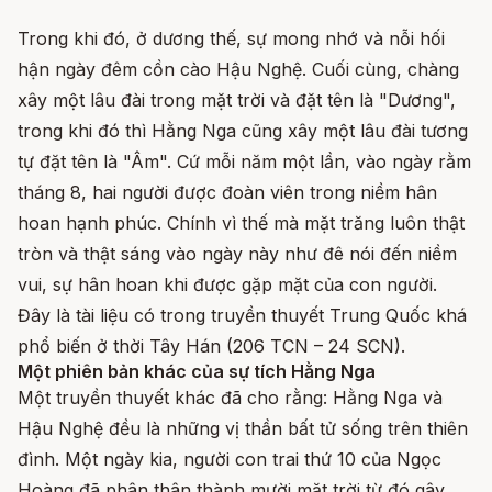
Trong khi đó, ở dương thế, sự mong nhớ và nỗi hối
hận ngày đêm cồn cào Hậu Nghệ. Cuối cùng, chàng
xây một lâu đài trong mặt trời và đặt tên là "Dương",
trong khi đó thì Hằng Nga cũng xây một lâu đài tương
tự đặt tên là "Âm". Cứ mỗi năm một lần, vào ngày rằm
tháng 8, hai người được đoàn viên trong niềm hân
hoan hạnh phúc. Chính vì thế mà mặt trăng luôn thật
tròn và thật sáng vào ngày này như đê nói đến niềm
vui, sự hân hoan khi được gặp mặt của con người.
Đây là tài liệu có trong truyền thuyết Trung Quốc khá
phổ biến ở thời Tây Hán (206 TCN – 24 SCN).
Một phiên bản khác của sự tích Hằng Nga
Một truyền thuyết khác đã cho rằng: Hằng Nga và
Hậu Nghệ đều là những vị thần bất tử sống trên thiên
đình. Một ngày kia, người con trai thứ 10 của Ngọc
Hoàng đã phân thân thành mười mặt trời từ đó gây