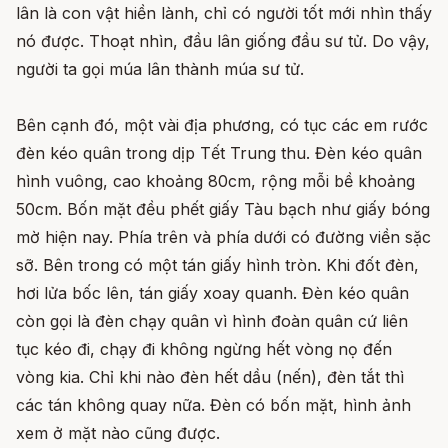
lân là con vật hiền lành, chỉ có người tốt mới nhìn thấy
nó được. Thoạt nhìn, đầu lân giống đầu sư tử. Do vậy,
người ta gọi múa lân thành múa sư tử.
Bên cạnh đó, một vài địa phương, có tục các em rước
đèn kéo quân trong dịp Tết Trung thu. Đèn kéo quân
hình vuông, cao khoảng 80cm, rộng mỗi bề khoảng
50cm. Bốn mặt đều phết giấy Tàu bạch như giấy bóng
mờ hiện nay. Phía trên và phía dưới có đường viền sặc
sỡ. Bên trong có một tán giấy hình tròn. Khi đốt đèn,
hơi lửa bốc lên, tán giấy xoay quanh. Đèn kéo quân
còn gọi là đèn chạy quân vì hình đoàn quân cứ liên
tục kéo đi, chạy đi không ngừng hết vòng nọ đến
vòng kia. Chỉ khi nào đèn hết dầu (nến), đèn tắt thì
các tán không quay nữa. Đèn có bốn mặt, hình ảnh
xem ở mặt nào cũng được.