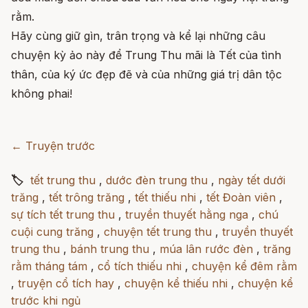
rằm.
Hãy cùng giữ gìn, trân trọng và kể lại những câu
chuyện kỳ ảo này để Trung Thu mãi là Tết của tình
thân, của ký ức đẹp đẽ và của những giá trị dân tộc
không phai!
← Truyện trước
🏷
tết trung thu
,
dước đèn trung thu
,
ngày tết dưới
trăng
,
tết trông trăng
,
tết thiếu nhi
,
tết Đoàn viên
,
sự tích tết trung thu
,
truyền thuyết hằng nga
,
chú
cuội cung trăng
,
chuyện tết trung thu
,
truyền thuyết
trung thu
,
bánh trung thu
,
múa lân rước đèn
,
trăng
rằm tháng tám
,
cổ tích thiếu nhi
,
chuyện kể đêm rằm
,
truyện cổ tích hay
,
chuyện kể thiếu nhi
,
chuyện kể
trước khi ngủ