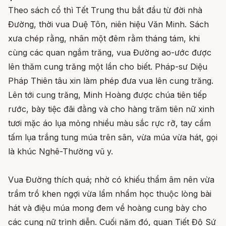
Theo sách cổ thì Tết Trung thu bắt đầu từ đời nhà
Đường, thời vua Duệ Tôn, niên hiệu Văn Minh. Sách
xưa chép rằng, nhân một đêm rằm tháng tám, khi
cùng các quan ngắm trăng, vua Đường ao-ước được
lên thăm cung trăng một lần cho biết. Pháp-sư Diệu
Pháp Thiên tâu xin làm phép đưa vua lên cung trăng.
Lên tới cung trăng, Minh Hoàng được chúa tiên tiếp
rước, bày tiệc đãi đằng và cho hàng trăm tiên nữ xinh
tươi mặc áo lụa mỏng nhiều màu sắc rực rỡ, tay cầm
tấm lụa trắng tung múa trên sân, vừa múa vừa hát, gọi
là khúc Nghê-Thường vũ y.
Vua Đường thích quá; nhờ có khiếu thẩm âm nên vừa
trầm trồ khen ngợi vừa lẩm nhẩm học thuộc lòng bài
hát và điệu múa mong đem về hoàng cung bày cho
các cung nữ trình diễn. Cuối năm đó, quan Tiết Độ Sứ