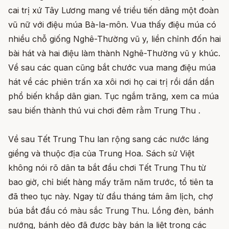
cai trị xứ Tây Lương mang về triều tiến dâng một đoàn
vũ nữ với điệu múa Bà-la-môn. Vua thấy điệu múa có
nhiều chỗ giống Nghê-Thường vũ y, liền chỉnh đốn hai
bài hát và hai điệu làm thành Nghê-Thường vũ y khúc.
Về sau các quan cũng bắt chước vua mang điệu múa
hát về các phiên trấn xa xôi nơi họ cai trị rồi dần dần
phổ biến khắp dân gian. Tục ngắm trăng, xem ca múa
sau biến thành thú vui chơi đêm rằm Trung Thu .
Về sau Tết Trung Thu lan rộng sang các nước láng
giềng và thuộc địa của Trung Hoa. Sách sử Việt
không nói rõ dân ta bắt đầu chơi Tết Trung Thu từ
bao giờ, chỉ biết hàng mấy trăm năm trước, tổ tiên ta
đã theo tục này. Ngay từ đầu tháng tám âm lịch, chợ
búa bắt đầu có màu sắc Trung Thu. Lồng đèn, bánh
nướng, bánh dẻo đã được bày bán la liệt trong các