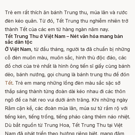
Trẻ em rất thích ăn bánh Trung thu, múa lân và rước
đèn kéo quân. Từ đó, Tết Trung thu nghiễm nhiên trở
thành Tết của các em từ hàng ngàn năm nay.
Tết Trung Thu ở Việt Nam – Nét văn hóa mang bản
sắc dân tộc
Ở Việt Nam
, từ đầu tháng, người ta đã chuẩn bị những
cỗ đèn muôn màu, muôn sắc, hình thù độc đáo, các
đồ chơi của trẻ nhất là hình ông tiến sĩ giấy cùng bánh
dẻo, bánh nướng, gọi chung là bánh trung thu để đón
Tết
. Trẻ em mang những lồng đèn màu sắc sặc sỡ
thắp sáng thành từng đoàn dài kéo nhau đi các thôn
ngõ để ca hát reo vui dưới ánh trăng. Khi những ngày
Rằm cận kề, các đoàn múa lân, múa sư tử rầm rộ với
tiếng kèn, tiếng trống, tiếng pháo càng thêm náo nhiệt.
Dù bắt nguồn từ Trung Hoa, Tết Trung Thu tại Việt
Nam đã phát triển theo hướng riêng biệt, mang đậm