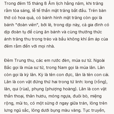
Trong đêm 15 tháng 8 Âm lịch hằng năm, khi trăng
rằm tỏa sáng, lễ tế thần mặt trăng bắt đầu. Trên bàn
thờ có hoa quả, có bánh hình mặt trăng còn gọi là
bánh "đoàn viên", bởi lẽ, trong dịp này, cả gia đình có
dịp đoàn tụ để cùng ăn bánh và cùng thưởng thức
ánh trăng thu trong trẻo và bầu không khí ấm áp của
đêm rằm đến với mọi nhà.
Đêm Trung thu, các em rước đèn, múa sư tử. Ngoài
Bắc gọi là múa sư tử, trong Nam gọi là múa lân. Lân
còn gọi là kỳ lân. Kỳ là tên con đực, lân là tên con cái.
Lân là con vật đứng thứ hai trong tứ linh: long (rồng),
lân, qui (rùa), phụng (phượng hoàng). Lân là con vật
thần thoại, thân hươu, móng ngựa, đuôi bò, miệng
rộng, mũi to, có một sừng ở ngay giữa trán, lông trên
lưng ngũ sắc, lông dưới bụng màu vàng. Tục truyền,