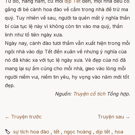
Từ đó, hàng năm, cứ mỗi
dịp Tết
đến, mọi nhà đều cố
gắng đi bẻ cành hoa đào về cắm trong nhà để trừ ma
quỷ. Tuy nhiên về sau, người ta quên mất ý nghĩa thần
bí của tục lệ này vì không còn tin vào ma quỷ, thần
linh như tổ tiên ngày xưa.
Ngày nay, cành đào tươi thắm vẫn xuất hiện trong mỗi
ngôi nhà vào dịp Tết đến xuân về nhưng ý nghĩa của
nó đã khác xa với tục lệ ngày xưa. Vẻ đẹp của nó đã
mang lại sự ấm cúng cho mỗi nhà, gieo vào lòng mỗi
người niềm vui, niềm tin yêu, hy vọng vào năm mới tốt
đẹp.
Nguồn:
Truyện cổ tích
Tổng hợp.
← Truyện trước
Truyện sau →
🏷
sự tích hoa đào
,
tết
,
ngọc hoàng
,
dịp tết
,
hoa