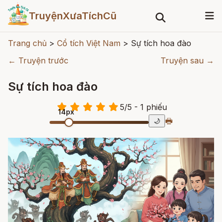
TruyệnXưaTíchCũ
Trang chủ
>
Cổ tích Việt Nam
>
Sự tích hoa đào
← Truyện trước
Truyện sau →
Sự tích hoa đào
5
/
5
- 1
phiếu
14px
🖶
🌙