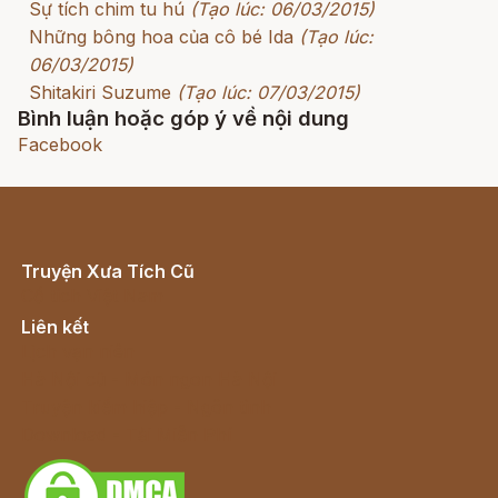
Sự tích chim tu hú
(Tạo lúc: 06/03/2015)
Những bông hoa của cô bé Ida
(Tạo lúc:
06/03/2015)
Shitakiri Suzume
(Tạo lúc: 07/03/2015)
Bình luận hoặc góp ý về nội dung
Facebook
Truyện Xưa Tích Cũ
Cổ tích Việt Nam
Liên kết
Lịch vạn niên
Hà Nội cũ - Món ngon Hà Nội
Truyện kiếm hiệp - Ngôn tình
Download - Tải Miễn Phí