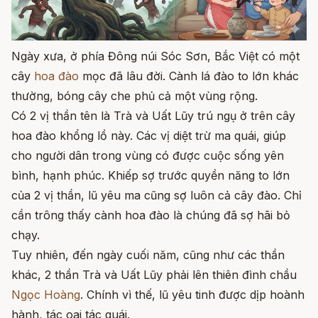
Ngày xưa, ở phía Đông núi Sóc Sơn, Bắc Việt có một
cây
hoa đào
mọc đã lâu đời. Cành lá đào to lớn khác
thường, bóng cây che phủ cả một vùng rộng.
Có 2 vị thần tên là Trà và Uất Lũy trú ngụ ở trên cây
hoa đào khổng lồ này. Các vị diệt trừ ma quái, giúp
cho người dân trong vùng có được cuộc sống yên
bình, hạnh phúc. Khiếp sợ trước quyền năng to lớn
của 2 vị thần, lũ yêu ma cũng sợ luôn cả cây đào. Chỉ
cần trông thấy cành hoa đào là chúng đã sợ hãi bỏ
chạy.
Tuy nhiên, đến ngày cuối năm, cũng như các thần
khác, 2 thần Trà và Uất Lũy phải lên thiên đình chầu
Ngọc Hoàng
. Chính vì thế, lũ yêu tinh được dịp hoành
hành, tác oai tác quái.