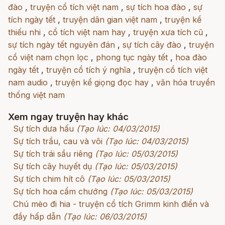
đào
,
truyện cổ tích việt nam
,
sự tích hoa đào
,
sự
tích ngày tết
,
truyện dân gian việt nam
,
truyện kể
thiếu nhi
,
cổ tích việt nam hay
,
truyện xưa tích cũ
,
sự tích ngày tết nguyên đán
,
sự tích cây đào
,
truyện
cổ việt nam chọn lọc
,
phong tục ngày tết
,
hoa đào
ngày tết
,
truyện cổ tích ý nghĩa
,
truyện cổ tích việt
nam audio
,
truyện kể giọng đọc hay
,
văn hóa truyền
thống việt nam
Xem ngay truyện hay khác
Sự tích dưa hấu
(Tạo lúc: 04/03/2015)
Sự tích trầu, cau và vôi
(Tạo lúc: 04/03/2015)
Sự tích trái sầu riêng
(Tạo lúc: 05/03/2015)
Sự tích cây huyết dụ
(Tạo lúc: 05/03/2015)
Sự tích chim hít cô
(Tạo lúc: 05/03/2015)
Sự tích hoa cẩm chướng
(Tạo lúc: 05/03/2015)
Chú mèo đi hia - truyện cổ tích Grimm kinh điển và
đầy hấp dẫn
(Tạo lúc: 06/03/2015)