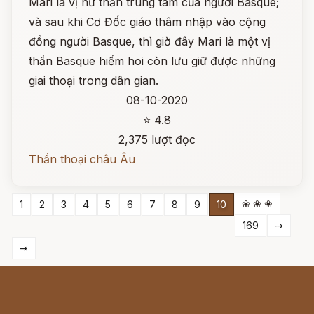
Mari là vị nữ thần trung tâm của người Basque;
và sau khi Cơ Đốc giáo thâm nhập vào cộng
đồng người Basque, thì giờ đây Mari là một vị
thần Basque hiếm hoi còn lưu giữ được những
giai thoại trong dân gian.
08-10-2020
⭐ 4.8
2,375 lượt đọc
Thần thoại châu Âu
❀ ❀ ❀
1
2
3
4
5
6
7
8
9
10
169
⇢
⇥