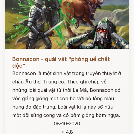
Đọc ngay
Bonnacon - quái vật "phóng uế chất
độc"
Bonnacon là một sinh vật trong truyền thuyết ở
châu Âu thời Trung cổ. Theo ghi chép về
những loài quái vật từ thời La Mã, Bonnacon có
vóc giáng giống một con bò với bộ lông màu
hung đỏ đặc trưng. Loài vật kì lạ này sở hữu
một đôi sừng cong và có bờm giống bờm ngựa.
08-10-2020
⭐ 4.8