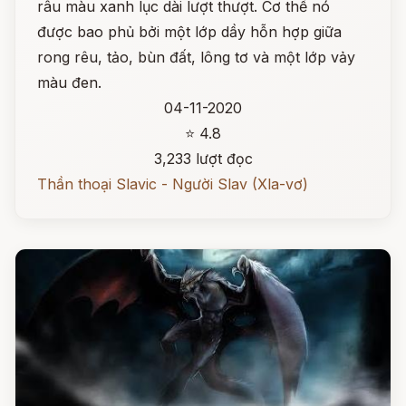
râu màu xanh lục dài lượt thượt. Cơ thể nó
được bao phủ bởi một lớp dầy hỗn hợp giữa
rong rêu, tảo, bùn đất, lông tơ và một lớp vảy
màu đen.
04-11-2020
⭐ 4.8
3,233 lượt đọc
Thần thoại Slavic - Người Slav (Xla-vơ)