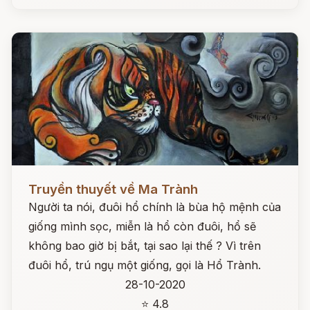
Đọc ngay
Truyền thuyết về Ma Trành
Người ta nói, đuôi hổ chính là bùa hộ mệnh của
giống mình sọc, miễn là hổ còn đuôi, hổ sẽ
không bao giờ bị bắt, tại sao lại thế ? Vì trên
đuôi hổ, trú ngụ một giống, gọi là Hổ Trành.
28-10-2020
⭐ 4.8