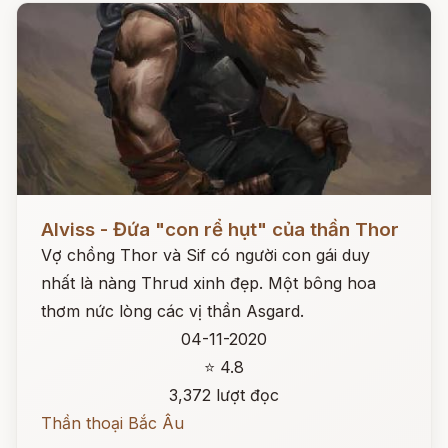
Đọc ngay
Alviss - Đứa "con rể hụt" của thần Thor
Vợ chồng Thor và Sif có người con gái duy
nhất là nàng Thrud xinh đẹp. Một bông hoa
thơm nức lòng các vị thần Asgard.
04-11-2020
⭐ 4.8
3,372 lượt đọc
Thần thoại Bắc Âu