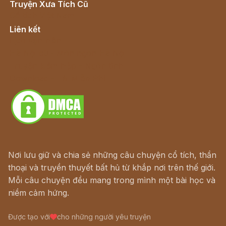
Truyện Xưa Tích Cũ
Cổ tích Việt Nam
Liên kết
Lịch vạn niên
Hà Nội cũ - Món ngon Hà Nội
Truyện kiếm hiệp - Ngôn tình
Download - Tải Miễn Phí
Nơi lưu giữ và chia sẻ những câu chuyện cổ tích, thần
thoại và truyền thuyết bất hủ từ khắp nơi trên thế giới.
Mỗi câu chuyện đều mang trong mình một bài học và
niềm cảm hứng.
Được tạo với
cho những người yêu truyện