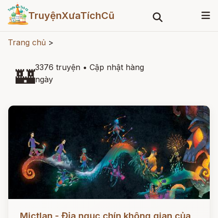
TruyệnXưaTíchCũ
Trang chủ
>
3376 truyện
•
Cập nhật hàng
🏰
ngày
Đọc ngay
Mictlan - Địa ngục chín không gian của