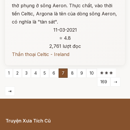
thờ phụng ở sông Aeron. Thực chất, vào thời
tiền Celtic, Argona là tên của dòng sông Aeron,
có nghĩa là "tàn sát".
11-03-2021
⭐ 4.8
2,761 lượt đọc
Thần thoại Celtic - Ireland
❀ ❀ ❀
1
2
3
4
5
6
7
8
9
10
169
⇢
⇥
Truyện Xưa Tích Cũ
Cổ tích Việt Nam