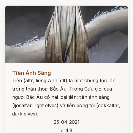
Đọc ngay
Tiên Ánh Sáng
Tiên (álfr, tiếng Anh: elf) là một chủng tộc lớn
trong thần thoại Bắc Âu. Trong Cửu giới của
người Bắc Âu có hai loại tiên: tiên ánh sáng
(ljosalfar, light elves) và tiên bóng tối (dokkalfar,
dark elves).
25-04-2021
⭐ 4.8