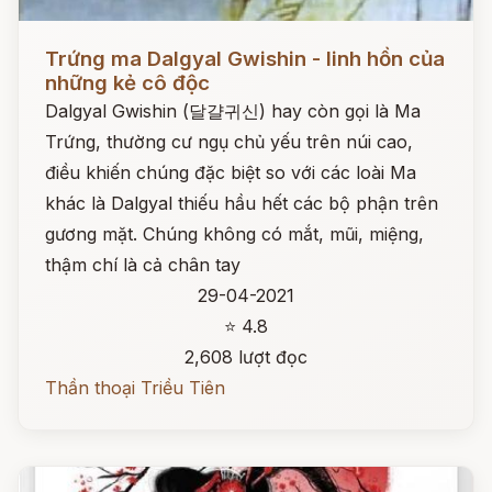
Đọc ngay
Trứng ma Dalgyal Gwishin - linh hồn của
những kẻ cô độc
Dalgyal Gwishin (달걀귀신) hay còn gọi là Ma
Trứng, thường cư ngụ chủ yếu trên núi cao,
điều khiến chúng đặc biệt so với các loài Ma
khác là Dalgyal thiếu hầu hết các bộ phận trên
gương mặt. Chúng không có mắt, mũi, miệng,
thậm chí là cả chân tay
29-04-2021
⭐ 4.8
2,608 lượt đọc
Thần thoại Triều Tiên