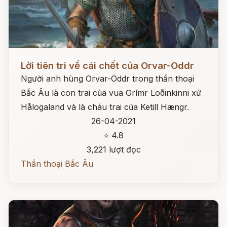
Đọc ngay
Lời tiên tri về cái chết của Orvar-Oddr
Người anh hùng Orvar-Oddr trong thần thoại
Bắc Âu là con trai của vua Grímr Loðinkinni xứ
Hålogaland và là cháu trai của Ketill Hængr.
26-04-2021
⭐ 4.8
3,221 lượt đọc
Thần thoại Bắc Âu