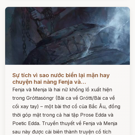
Đọc ngay
Sự tích vì sao nước biển lại mặn hay
chuyện hai nàng Fenja và...
Fenja và Menja là hai nữ khổng lồ xuất hiện
trong Gróttasöngr (Bài ca về Grótti/Bài ca về
cối xay tay) – một bài thơ cổ của Bắc Âu, đồng
thời góp mặt trong cả hai tập Prose Edda và
Poetic Edda. Truyền thuyết về Fenja và Menja
sau này được cải biên thành truyện cổ tích