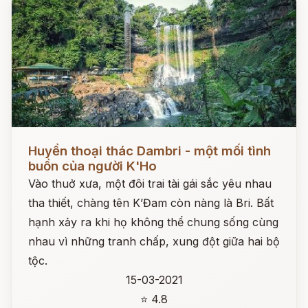
Đọc ngay
Huyền thoại thác Dambri - một mối tình
buồn của người K'Ho
Vào thuở xưa, một đôi trai tài gái sắc yêu nhau
tha thiết, chàng tên K’Đam còn nàng là Bri. Bất
hạnh xảy ra khi họ không thể chung sống cùng
nhau vì những tranh chấp, xung đột giữa hai bộ
tộc.
15-03-2021
⭐ 4.8