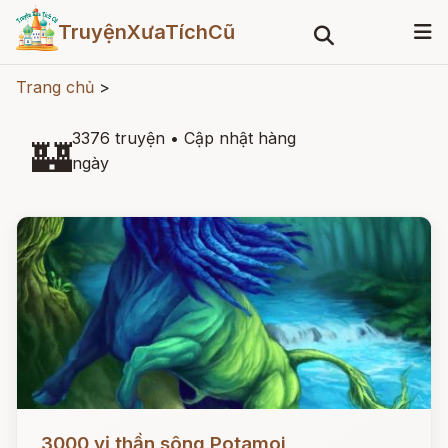
TruyệnXưaTíchCũ
Trang chủ
>
3376 truyện
•
Cập nhật hàng
🏰
ngày
Đọc ngay
3000 vị thần sông Potamoi