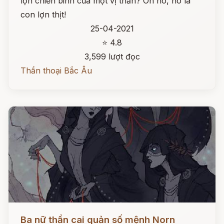
lợn chiến binh của một vị thần? Oh no, nó là
con lợn thịt!
25-04-2021
⭐ 4.8
3,599 lượt đọc
Thần thoại Bắc Âu
Đọc ngay
Ba nữ thần cai quản số mệnh Norn