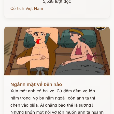
5,538 lượt đọc
Cổ tích Việt Nam
Đọc ngay
Ngảnh mặt về bên nào
Xưa một anh có hai vợ. Cứ đêm đêm vợ lớn
nằm trong, vợ bé nằm ngoài, còn anh ta thì
chen vào giữa. Ai chẳng bảo thế là sướng !
Nhưng khốn một nỗi vợ lớn muốn anh ta ngảnh