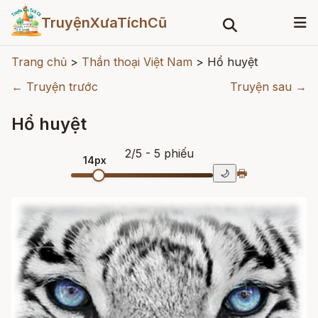
TruyệnXưaTíchCũ
Trang chủ
>
Thần thoại Việt Nam
>
Hổ huyệt
← Truyện trước
Truyện sau →
Hổ huyệt
2
/
5
- 5
phiếu
14px
🖶
🌙