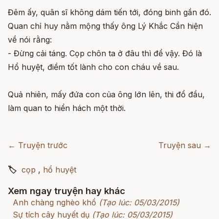
Đêm ấy, quân sĩ không dám tiến tới, đóng binh gần đó.
Quan chỉ huy nằm mộng thấy ông Lý Khắc Cần hiện
về nói rằng:
- Đừng cải táng. Cọp chôn ta ở đâu thì để vậy. Đó là
Hổ huyệt, điềm tốt lành cho con cháu về sau.
Quả nhiên, mấy đứa con của ông lớn lên, thi đổ đầu,
làm quan to hiển hách một thời.
← Truyện trước
Truyện sau →
🏷
cọp
,
hổ huyệt
Xem ngay truyện hay khác
Anh chàng nghèo khổ
(Tạo lúc: 05/03/2015)
Sự tích cây huyết dụ
(Tạo lúc: 05/03/2015)