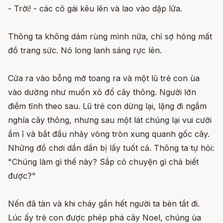
- Trời! - các cô gái kêu lên và lao vào dập lửa.
Thông ta không dám rùng mình nữa, chỉ sợ hỏng mất
đồ trang sức. Nó long lanh sáng rực lên.
Cửa ra vào bỗng mở toang ra và một lũ trẻ con ùa
vào dường như muốn xô đổ cây thông. Người lớn
điềm tĩnh theo sau. Lũ trẻ con dừng lại, lặng đi ngắm
nghía cây thông, nhưng sau một lát chúng lại vui cười
ầm ĩ và bắt đầu nhảy vòng tròn xung quanh gốc cây.
Những đồ chơi dần dần bị lấy tuốt cả. Thông ta tự hỏi:
"Chúng làm gì thế này? Sắp có chuyện gì chả biết
được?"
Nến đã tàn và khi cháy gần hết người ta bèn tắt đi.
Lúc ấy trẻ con được phép phá cây Noel, chúng ùa