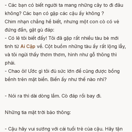
- Các bạn có biết người ta mang những cây to đi đâu
không? Các bạn có gặp các cậu ấy không ?
Chim nhạn chẳng hề biết, nhưng một con cò có vẻ
đứng đắn, gật gù đáp:
- Có lẽ tôi biết đấy! Tôi đã gặp rất nhiều tàu bè mới
tinh từ
Ai Cập
về. Cột buồm những tàu ấy rất lộng lẫy,
và tôi ngửi thấy thơm thơm, hình như gỗ thông thì
phải.
- Chao ôi! Ước gì tôi đủ sức lớn để cũng được bồng
bềnh trên mặt biển. Biển ấy như thế nào nhỉ?
- Nói ra thì dài dòng lắm. Cò đáp rồi bay đi.
Những tia mặt trời bảo thông:
- Cậu hãy vui sướng với cái tuổi trẻ của cậu. Hãy tận