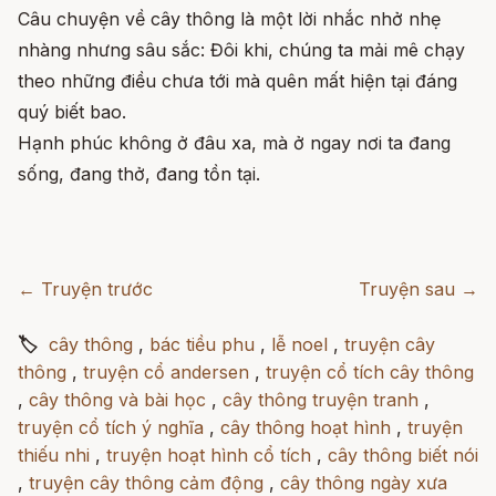
Câu
chuyện
về
cây
thông
là
một
lời
nhắc
nhở
nhẹ
nhàng
nhưng
sâu
sắc:
Đôi
khi,
chúng
ta
mải
mê
chạy
theo
những
điều
chưa
tới
mà
quên
mất
hiện
tại
đáng
quý
biết
bao.
Hạnh
phúc
không
ở
đâu
xa,
mà
ở
ngay
nơi
ta
đang
sống,
đang
thở,
đang
tồn
tại.
← Truyện trước
Truyện sau →
🏷
cây thông
,
bác tiều phu
,
lễ noel
,
truyện cây
thông
,
truyện cổ andersen
,
truyện cổ tích cây thông
,
cây thông và bài học
,
cây thông truyện tranh
,
truyện cổ tích ý nghĩa
,
cây thông hoạt hình
,
truyện
thiếu nhi
,
truyện hoạt hình cổ tích
,
cây thông biết nói
,
truyện cây thông cảm động
,
cây thông ngày xưa