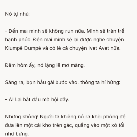
Nó tự nhủ:
- Đến mai mình sẽ không run nữa. Mình sẽ tràn trề
hạnh phúc. Đến mai mình sẽ lại được nghe chuyện
Klumpê Đumpê và có lẽ cả chuyện Ivet Avet nữa.
Đêm hôm ấy, nó lặng lẽ mơ màng.
Sáng ra, bọn hầu gái bước vào, thông ta hí hửng:
- A! Lại bắt đầu mở hội đây.
Nhưng không! Người ta khiêng nó ra khỏi phòng để
đưa lên một cái kho trên gác, quẳng vào một xó tối
như bưng.