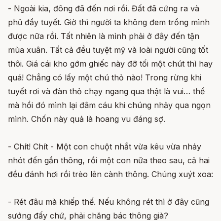
- Ngoài kia, đông đã đến nơi rồi. Đất đã cứng ra và
phủ đầy tuyết. Giờ thì người ta không đem trồng mình
được nữa rồi. Tất nhiên là mình phải ở đây đến tận
mùa xuân. Tất cả đều tuyệt mỹ và loài người cũng tốt
thôi. Giá cái kho gớm ghiếc này đỡ tối một chút thì hay
quá! Chẳng có lấy một chú thỏ nào! Trong rừng khi
tuyết rơi và đàn thỏ chạy ngang qua thật là vui… thế
mà hồi đó mình lại đâm cáu khi chúng nhảy qua ngọn
mình. Chốn này quả là hoang vu đáng sợ.
- Chít! Chít - Một con chuột nhắt vừa kêu vừa nhảy
nhót đến gần thông, rồi một con nữa theo sau, cả hai
đều đánh hơi rồi trèo lên cành thông. Chúng xuýt xoa:
- Rét đâu mà khiếp thế. Nếu không rét thì ở đây cũng
sướng đấy chứ, phải chăng bác thông già?