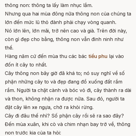
thông non: thông ta lấy làm nhục lắm.
Nhưng qua hai mùa đông nữa thông non của chúng ta
lớn đến mức lũ thỏ đành phải chạy vòng quanh.
Nó lớn lên, lớn mãi, trở nên cao và già. Trên đời này,
còn gì đẹp cho bằng, thông non vẫn đinh ninh như
thế.
Hàng năm cứ đến mùa thu các bác
tiều phu
lại vào
đốn ít cây to nhất.
Cây thông non bây giờ đã khá to; nó suy nghĩ về số
phận những cây to và đẹp đang đổ xuống đất rầm
rầm. Người ta chặt cành và bóc vỏ đi, cây thành ra dài
và thon, không nhận ra được nữa. Sau đó, người ta
đặt cây lên xe ngựa, chở ra khỏi rừng.
Cây đi đâu thế nhỉ? Số phận cây rồi sẽ ra sao đây?
Đến mùa xuân, khi cò và chim nhạn bay trở về, thông
non trước kia của ta hỏi: