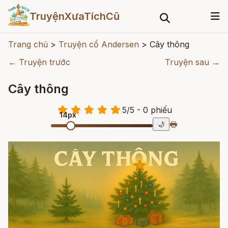
TruyệnXưaTíchCũ
Trang chủ
>
Truyện cổ Andersen
>
Cây thông
← Truyện trước
Truyện sau →
Cây thông
5
/
5
- 0
phiếu
14px
🖶
🌙