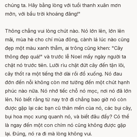
chúng ta. Hãy bằng lòng với tuổi thanh xuân mơn
mởn, với bầu trời khoáng đãng!"
Thông chẳng vui lòng chút nào. Nó lớn lên, lớn lên
mãi, mùa hè cho chí mùa đông, cành lá lúc nào cũng
đẹp một màu xanh thẫm, ai trông cũng khen: "Cây
thông đẹp quá!" và trước lễ Noel mấy ngày người ta
chặt nó trước tiên. Lưỡi rìu chặt đứt cây đến tận lõi,
cây thốt ra một tiếng thở dài rồi đổ xuống. Nó đau
đớn đến nỗi không còn mơ tưởng đến một chút hạnh
phúc nào nữa. Nó nhớ tiếc chỗ nó mọc, nơi nó đã lớn
lên. Nó biết rằng từ nay trở đi chẳng bao giờ nó còn
được gặp lại các bạn cũ thân mến của nó, các bụi cây,
bụi hoa mọc xung quanh nó, và biết đâu đấy? Có thể
là ngay đến một con chím nó cũng không được gặp
lại. Đúng, nó ra đi mà lòng không vui.