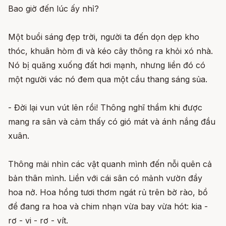
Bao giờ đến lúc ấy nhỉ?
Một buổi sáng đẹp trời, người ta đến dọn dẹp kho
thóc, khuân hòm đi và kéo cây thông ra khỏi xó nhà.
Nó bị quăng xuống đất hơi mạnh, nhưng liền đó có
một người vác nó đem qua một cầu thang sáng sủa.
- Đời lại vun vút lên rồi! Thông nghĩ thầm khi được
mang ra sân và cảm thấy có gió mát và ánh nắng đầu
xuân.
Thông mải nhìn các vật quanh mình đến nỗi quên cả
bản thân mình. Liền với cái sân có mảnh vườn đầy
hoa nở. Hoa hồng tươi thơm ngát rủ trên bờ rào, bồ
đề đang ra hoa và chim nhạn vừa bay vừa hót: kia -
rơ - vi - rơ - vít.