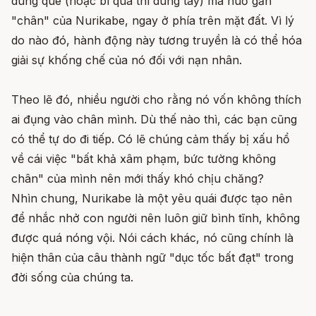
dùng que (hoặc bí quá thì dùng tay) mà huơ gần
"chân" của Nurikabe, ngay ở phía trên mặt đất. Vì lý
do nào đó, hành động này tương truyền là có thể hóa
giải sự khống chế của nó đối với nạn nhân.
Theo lẽ đó, nhiều người cho rằng nó vốn không thích
ai đụng vào chân mình. Dù thế nào thì, các bạn cũng
có thể tự do đi tiếp. Có lẽ chúng cảm thấy bị xấu hổ
về cái việc "bất khả xâm phạm, bức tường không
chân" của mình nên mới thấy khó chịu chăng?
Nhìn chung, Nurikabe là một yêu quái được tạo nên
để nhắc nhở con người nên luôn giữ bình tĩnh, không
được quá nóng vội. Nói cách khác, nó cũng chính là
hiện thân của câu thành ngữ "dục tốc bất đạt" trong
đời sống của chúng ta.