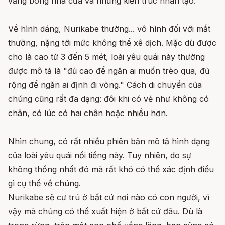
vắng bóng nhà cửa và những kiến trúc nhân tạo.
Về hình dáng, Nurikabe thường... vô hình đối với mắt
thường, nặng tới mức không thể xê dịch. Mặc dù được
cho là cao từ 3 đến 5 mét, loài yêu quái này thường
được mô tả là "đủ cao để ngăn ai muốn trèo qua, đủ
rộng để ngăn ai định đi vòng." Cách di chuyển của
chúng cũng rất đa dạng: đôi khi có vẻ như không có
chân, có lúc có hai chân hoặc nhiều hơn.
Nhìn chung, có rất nhiều phiên bản mô tả hình dạng
của loài yêu quái nổi tiếng này. Tuy nhiên, do sự
không thống nhất đó mà rất khó có thể xác định điều
gì cụ thể về chúng.
Nurikabe sẽ cư trú ở bất cứ nơi nào có con người, vì
vậy mà chúng có thể xuất hiện ở bất cứ đâu. Dù là