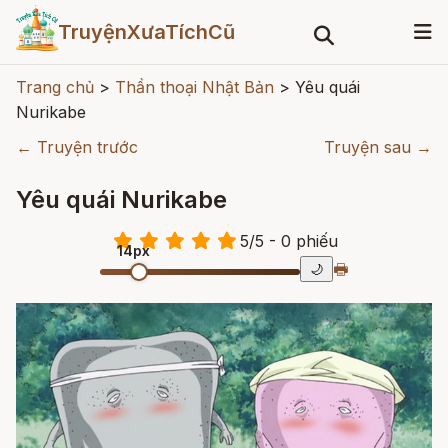
TruyệnXưaTíchCũ
Trang chủ
>
Thần thoại Nhật Bản
>
Yêu quái
Nurikabe
← Truyện trước
Truyện sau →
Yêu quái Nurikabe
5
/
5
- 0
phiếu
14px
🖶
🌙