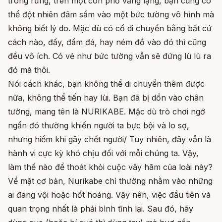
trong rừng, trên một con phố vắng lặng, bạn cũng có
thể đột nhiên đâm sầm vào một bức tường vô hình mà
không biết lý do. Mặc dù có cố di chuyển bằng bất cứ
cách nào, đẩy, đấm đá, hay ném đồ vào đó thì cũng
đều vô ích. Có vẻ như bức tường vẫn sẽ đứng lù lù ra
đó mà thôi.
Nói cách khác, bạn không thể di chuyển thêm được
nữa, không thể tiến hay lùi. Bạn đã bị dồn vào chân
tường, mang tên là NURIKABE. Mặc dù trò chơi ngớ
ngẩn đó thường khiến người ta bực bội và lo sợ,
nhưng hiếm khi gây chết người/ Tuy nhiên, đây vẫn là
hành vi cực kỳ khó chịu đối với mỗi chúng ta. Vậy,
làm thế nào để thoát khỏi cuộc vây hãm của loài này?
Về mặt cơ bản, Nurikabe chỉ thường nhằm vào những
ai đang vội hoặc hốt hoảng. Vậy nên, việc đầu tiên và
quan trọng nhất là phải bình tĩnh lại. Sau đó, hãy