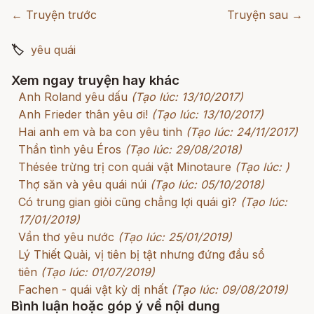
← Truyện trước
Truyện sau →
🏷
yêu quái
Xem ngay truyện hay khác
Anh Roland yêu dấu
(Tạo lúc: 13/10/2017)
Anh Frieder thân yêu ơi!
(Tạo lúc: 13/10/2017)
Hai anh em và ba con yêu tinh
(Tạo lúc: 24/11/2017)
Thần tình yêu Éros
(Tạo lúc: 29/08/2018)
Thésée trừng trị con quái vật Minotaure
(Tạo lúc: )
Thợ săn và yêu quái núi
(Tạo lúc: 05/10/2018)
Có trung gian giỏi cũng chẳng lợi quái gì?
(Tạo lúc:
17/01/2019)
Vần thơ yêu nước
(Tạo lúc: 25/01/2019)
Lý Thiết Quải, vị tiên bị tật nhưng đứng đầu sổ
tiên
(Tạo lúc: 01/07/2019)
Fachen - quái vật kỳ dị nhất
(Tạo lúc: 09/08/2019)
Bình luận hoặc góp ý về nội dung