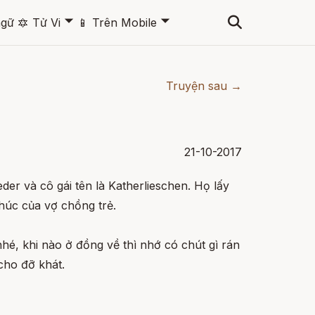
🞃
🞃
ngữ
🔯
Tử Vi
📱
Trên Mobile
Truyện sau →
21-10-2017
eder và cô gái tên là Katherlieschen. Họ lấy
húc của vợ chồng trẻ.
nhé, khi nào ở đồng về thì nhớ có chút gì rán
cho đỡ khát.