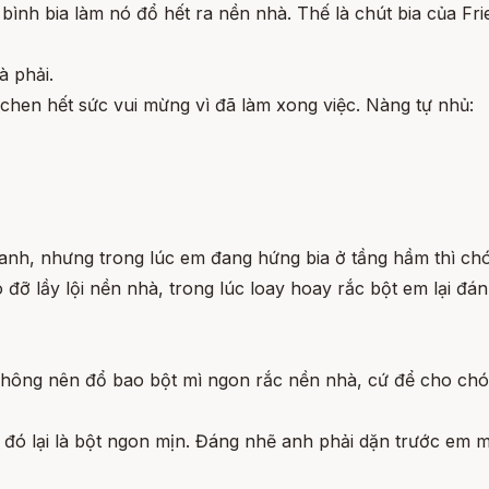
 bình bia làm nó đổ hết ra nền nhà. Thế là chút bia của Fr
à phải.
chen hết sức vui mừng vì đã làm xong việc. Nàng tự nhủ:
 anh, nhưng trong lúc em đang hứng bia ở tầng hầm thì chó 
 đỡ lầy lội nền nhà, trong lúc loay hoay rắc bột em lại đ
hông nên đổ bao bột mì ngon rắc nền nhà, cứ để cho chó th
 đó lại là bột ngon mịn. Đáng nhẽ anh phải dặn trước em m