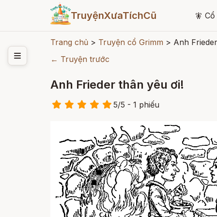
TruyệnXưaTíchCũ
🧚
Cổ 
Trang chủ
>
Truyện cổ Grimm
>
Anh Frieder
← Truyện trước
Anh Frieder thân yêu ơi!
5
/
5
- 1
phiếu