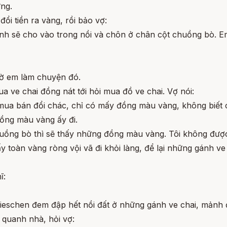
ừng.
ổi tiền ra vàng, rồi bảo vợ:
h sẽ cho vào trong nồi và chôn ở chân cột chuồng bò. Em
iờ em làm chuyện đó.
 ve chai đồng nát tới hỏi mua đồ ve chai. Vợ nói:
ể mua bán đổi chác, chỉ có mấy đồng màu vàng, không biế
đồng màu vàng ấy đi.
huồng bò thì sẽ thấy những đồng màu vàng. Tôi không được
ấy toàn vàng ròng vội vã đi khỏi làng, để lại những gánh v
ĩ:
rlieschen đem đập hết nồi đất ở những gánh ve chai, mản
o quanh nhà, hỏi vợ: