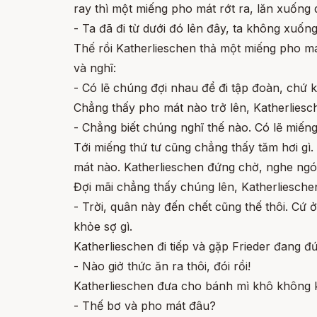
ray thì một miếng pho mát rớt ra, lăn xuống 
- Ta đã đi từ dưới đó lên đây, ta không xuố
Thế rồi Katherlieschen thả một miếng pho má
và nghĩ:
- Có lẽ chúng đợi nhau để đi tập đoàn, chứ k
Chẳng thấy pho mát nào trở lên, Katherliesc
- Chẳng biết chúng nghĩ thế nào. Có lẽ miếng
Tới miếng thứ tư cũng chẳng thấy tăm hơi gì
mát nào. Katherlieschen đứng chờ, nghe ngó
Đợi mãi chẳng thấy chúng lên, Katherlieschen
- Trời, quân này đến chết cũng thế thôi. Cứ 
khỏe sợ gì.
Katherlieschen đi tiếp và gặp Frieder đang đứ
- Nào giở thức ăn ra thôi, đói rồi!
Katherlieschen đưa cho bánh mì khô không k
- Thế bơ và pho mát đâu?