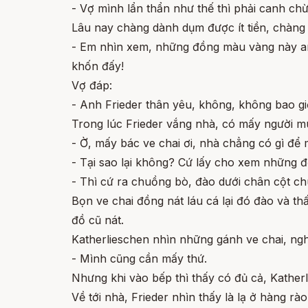
- Vợ mình lẩn thẩn như thế thì phải canh ch
Lâu nay chàng dành dụm được ít tiền, chàng đ
- Em nhìn xem, những đồng màu vàng này an
khốn đấy!
Vợ đáp:
- Anh Frieder thân yêu, không, không bao g
Trong lúc Frieder vắng nhà, có mấy người mua
- Ờ, mấy bác ve chai ơi, nhà chẳng có gì đ
- Tại sao lại không? Cứ lấy cho xem những 
- Thì cứ ra chuồng bò, đào dưới chân cột c
Bọn ve chai đồng nát láu cá lại đó đào và th
đồ cũ nát.
Katherlieschen nhìn những gánh ve chai, ngh
- Mình cũng cần mấy thứ.
Nhưng khi vào bếp thì thấy có đủ cả, Kathe
Về tới nhà, Frieder nhìn thấy là lạ ở hàng rà