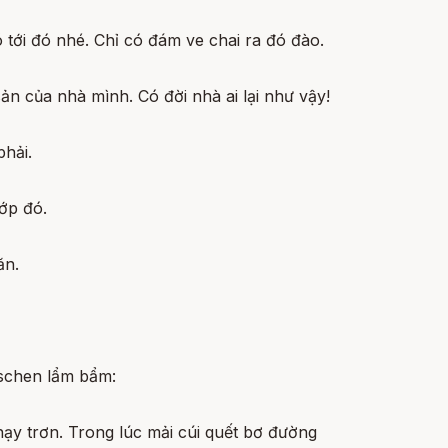
tới đó nhé. Chỉ có đám ve chai ra đó đào.
sản của nhà mình. Có đời nhà ai lại như vậy!
phải.
ướp đó.
ăn.
eschen lẩm bẩm:
hạy trơn. Trong lúc mải cúi quết bơ đường