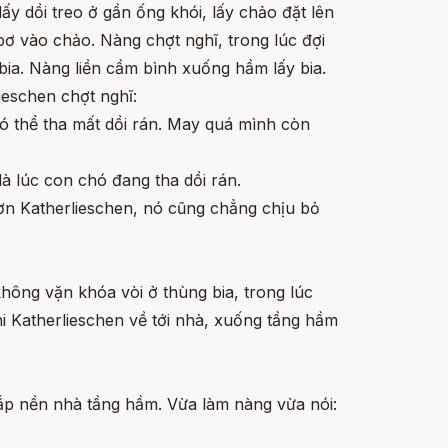
lấy dồi treo ở gần ống khói, lấy chảo đặt lên
bơ vào chảo. Nàng chợt nghĩ, trong lúc đợi
 bia. Nàng liền cầm bình xuống hầm lấy bia.
ieschen chợt nghĩ:
ó thể tha mất dồi rán. May quá mình còn
là lúc con chó đang tha dồi rán.
ơn Katherlieschen, nó cũng chẳng chịu bỏ
không vặn khóa vòi ở thùng bia, trong lúc
hi Katherlieschen về tới nhà, xuống tầng hầm
ắp nền nhà tầng hầm. Vừa làm nàng vừa nói: