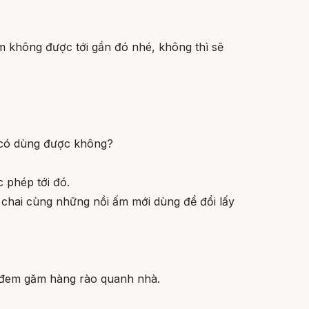
 không được tới gần đó nhé, không thì sẽ
t có dùng được không?
 phép tới đó.
e chai cùng những nồi ấm mới dùng để đổi lấy
h đem găm hàng rào quanh nhà.