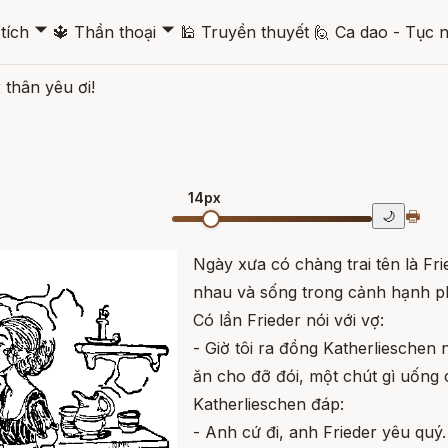
🞃
🞃
tích
🔱
Thần thoại
🕌
Truyền thuyết
🙋
Ca dao - Tục 
 thân yêu ơi!
14px
🖶
🌙
Ngày xưa có chàng trai tên là Fri
nhau và sống trong cảnh hạnh p
Có lần Frieder nói với vợ:
- Giờ tôi ra đồng Katherlieschen 
ăn cho đỡ đói, một chút gì uống 
Katherlieschen đáp:
- Anh cứ đi, anh Frieder yêu quý.