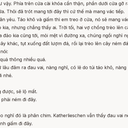
như vậy. Phía trên cửa cài khóa cẩn thận, phần dưới cửa gỡ 
. Thôi đã trót mang tới đây thì cứ thế mà mang vác tiếp.
hân yêu. Táo khô và giấm thì em treo ở cửa, nó sẽ mang vá
kia, nhưng chẳng thấy ai. Trời tối, hai vợ chồng trèo lên 
a đảo kia cũng tới, mỏi mệt vì đường xa, chúng ngồi nghỉ n
ây khác, tụt xuống đất lượm đá, rồi lại trèo lên cây ném
nói:
g quả thông nhiều quá.
 lâu đâm ra đau vai, nàng nghĩ, có lẽ do túi táo khô, nàng 
i nhé.
 được, sẽ lộ mất.
 phải ném đi đây.
o nghĩ đó là phân chim. Katherlieschen vẫn thấy đau vai n
ình giấm đi đây.