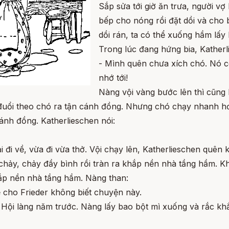
Sắp sửa tới giờ ăn trưa, người vợ 
bếp cho nóng rồi đặt dồi và cho 
dồi rán, ta có thể xuống hầm lấy
Trong lúc đang hứng bia, Katherl
- Mình quên chưa xích chó. Nó c
nhớ tới!
Nàng vội vàng bước lên thì cũng 
 đuổi theo chó ra tận cánh đồng. Nhưng chó chạy nhanh h
ánh đồng. Katherlieschen nói:
i đi về, vừa đi vừa thở. Vội chạy lên, Katherlieschen quên 
 chảy, chảy đầy bình rồi tràn ra khắp nền nhà tầng hầm. K
khắp nền nhà tầng hầm. Nàng than:
để cho Frieder không biết chuyện này.
 Hội làng năm trước. Nàng lấy bao bột mì xuống và rắc kh