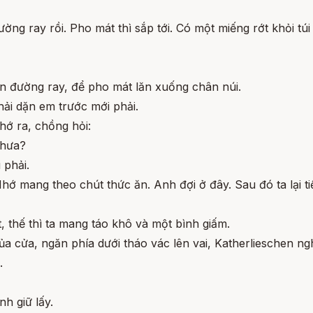
đường ray rồi. Pho mát thì sắp tới. Có một miếng rớt khỏi t
 lên đường ray, để pho mát lăn xuống chân núi.
ải dặn em trước mới phải.
hớ ra, chồng hỏi:
chưa?
 phải.
hớ mang theo chút thức ăn. Anh đợi ở đây. Sau đó ta lại ti
, thế thì ta mang táo khô và một bình giấm.
ủa cửa, ngăn phía dưới tháo vác lên vai, Katherlieschen ngh
.
h giữ lấy.