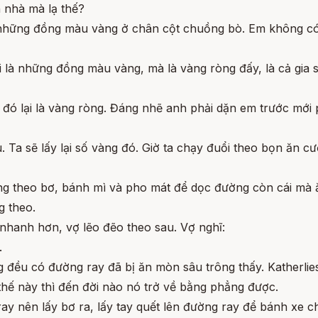
 nhà mà lạ thế?
i những đồng màu vàng ở chân cột chuồng bò. Em không có 
hải là những đồng màu vàng, mà là vàng ròng đấy, là cả gia 
 đó lại là vàng ròng. Đáng nhẽ anh phải dặn em trước mới 
 Ta sẽ lấy lại số vàng đó. Giờ ta chạy đuổi theo bọn ăn c
ng theo bơ, bánh mì và pho mát để dọc đường còn cái mà 
g theo.
nhanh hơn, vợ lẽo đẽo theo sau. Vợ nghĩ:
.
ng đều có đường ray đã bị ăn mòn sâu trông thấy. Katherli
hế này thì đến đời nào nó trở về bằng phẳng được.
ay nên lấy bơ ra, lấy tay quết lên đường ray để bánh xe c