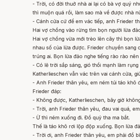
- Trời, có đời thuở nhà ai lại có bà vợ quý 
thì muộn quá rồi, làm sao mà về được nhà nữa
- Cánh cửa cứ để em vác tiếp, anh Frieder t
Hai vợ chồng vào rừng tìm bọn người lừa đảo 
Hai vợ chồng vừa mới trèo lên cây thì bọn lừ
nhau số của lừa được. Frieder chuyền sang c
trúng ai. Bọn lừa đảo nghe tiếng rào rào nên 
- Có lẽ trời sắp sáng, gió thổi mạnh làm rụn
Katherlieschen vẫn vác trên vai cánh cửa, giữ
- Anh Frieder thân yêu, em ném túi táo khô đ
Frieder đáp:
- Không được, Katherlieschen, bây giờ không
- Trời, anh Frieder thân yêu, đau vai quá, em
- Ừ thì ném xuống đi. Đồ quỷ tha ma bắt.
Thế là táo khô rơi lộp độp xuống. Bọn lừa đả
- Trời ơi, anh Frieder thân yêu, em phải đổ b