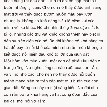
khác cũng rất đau đớn. Giun ra đời có cặp mắt to u
buồn nhưng lại câm. Cho nên nó thấy được ánh sáng
mặt trời và thấy được bướm muôn màu bay lượn,
nhưng lại không có khả năng biểu lộ niềm vui của
mình với kẻ khác. Nó chỉ nhìn thế giới với cặp mắt to
lồ lộ, nhưng các thú vật khác không thèm hay biết gì
đến sự hiện diện của nó. Ra đời không có khả năng ca
hát để bày tỏ nỗi khổ của mình như rắn, nên không ai
biết được nỗi niềm đau khổ to lớn của giun đất.
Một hôm vào mùa xuân, một con dế phiêu lưu đến ở
trong rừng. Nó nghe tiếng ca não ruột của con rắn,
và vì nó nhỏ xác, cho nên nó thấy được nỗi buồn
mênh mang hiện ra trên cặp mắt to u buồn của con
giun đất. Bỗng nó nảy ra một sáng kiến. Nó đợi cho
con rắn bò ra khỏi hang và hát xong đoạn đầu của
bài ca, mới nói với rắn: