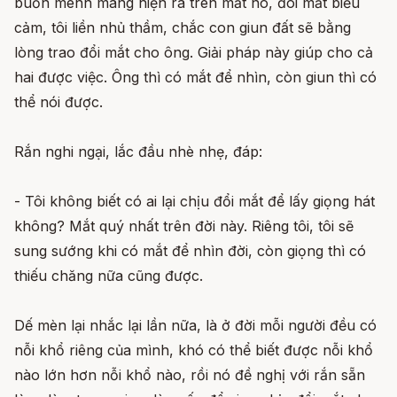
buồn mênh mang hiện ra trên mắt nó, đôi mắt biểu
cảm, tôi liền nhủ thầm, chắc con giun đất sẽ bằng
lòng trao đổi mắt cho ông. Giải pháp này giúp cho cả
hai được việc. Ông thì có mắt để nhìn, còn giun thì có
thể nói được.
Rắn nghi ngại, lắc đầu nhè nhẹ, đáp:
- Tôi không biết có ai lại chịu đổi mắt để lấy giọng hát
không? Mắt quý nhất trên đời này. Riêng tôi, tôi sẽ
sung sướng khi có mắt để nhìn đời, còn giọng thì có
thiếu chăng nữa cũng được.
Dế mèn lại nhắc lại lần nữa, là ở đời mỗi người đều có
nỗi khổ riêng của mình, khó có thể biết được nỗi khổ
nào lớn hơn nỗi khổ nào, rồi nó đề nghị với rắn sẵn