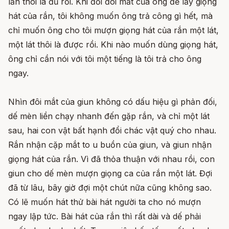
lần thôi là đủ rồi. Khi đổi đôi mắt của ông để lấy giọng
hát của rắn, tôi không muốn ông trả công gì hết, mà
chỉ muốn ông cho tôi mượn giọng hát của rắn một lát,
một lát thôi là được rồi. Khi nào muốn dùng giọng hát,
ông chỉ cần nói với tôi một tiếng là tôi trả cho ông
ngay.
Nhìn đôi mắt của giun không có dấu hiệu gì phản đối,
dế mèn liền chạy nhanh đến gặp rắn, và chỉ một lát
sau, hai con vật bất hạnh đổi chác vật quý cho nhau.
Rắn nhận cặp mắt to u buồn của giun, và giun nhận
giọng hát của rắn. Vì đã thỏa thuận với nhau rồi, con
giun cho dế mèn mượn giọng ca của rắn một lát. Đợi
đã từ lâu, bây giờ đợi một chút nữa cũng không sao.
Có lẽ muốn hát thử bài hát người ta cho nó mượn
ngay lập tức. Bài hát của rắn thì rất dài và dế phải