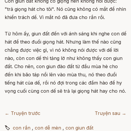
Con giun đất không có giọng nên không nói được:
"trả giọng hát cho tôi". Nó cũng không có mắt để nhìn
khiển trách dế. Vì mắt nó đã đưa cho rắn rồi.
Từ hôm ấy, giun đất đến với ánh sáng khi nghe con dế
hát để theo đuổi giọng hát. Nhưng làm thế nào cũng
chẳng được việc gì, vì nó không nói được với dế lời
nào, còn con dế thì tảng lờ như không thấy con giun
đất. Cho nên, con giun đào đất từ đầu mùa hè cho
đến khi bão táp nổi lên vào mùa thu, nó theo đuổi
tiếng hát của dế, rồi nó đợi trong các đầm hào để hy
vọng cuối cùng con dế sẽ trả lại giọng hát hay cho nó.
← Truyện trước
Truyện sau →
🏷
con rắn
,
con dễ mèn
,
con giun đất