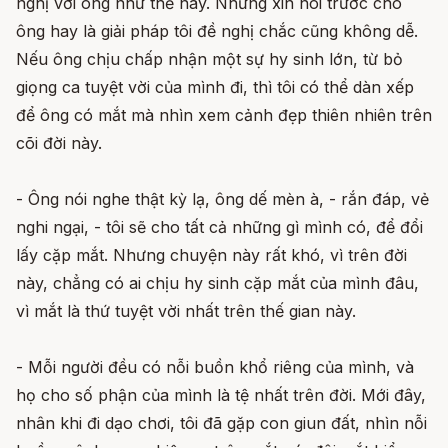
nghị với ông như thế này. Nhưng xin nói trước cho
ông hay là giải pháp tôi đề nghị chắc cũng không dễ.
Nếu ông chịu chấp nhận một sự hy sinh lớn, từ bỏ
giọng ca tuyệt vời của mình đi, thì tôi có thể dàn xếp
để ông có mắt mà nhìn xem cảnh đẹp thiên nhiên trên
cõi đời này.
- Ông nói nghe thật kỳ lạ, ông dế mèn à, - rắn đáp, vẻ
nghi ngại, - tôi sẽ cho tất cả những gì mình có, để đổi
lấy cặp mắt. Nhưng chuyện này rất khó, vì trên đời
này, chẳng có ai chịu hy sinh cặp mắt của mình đâu,
vì mắt là thứ tuyệt vời nhất trên thế gian này.
- Mỗi người đều có nỗi buồn khổ riêng của mình, và
họ cho số phận của mình là tệ nhất trên đời. Mới đây,
nhân khi đi dạo chơi, tôi đã gặp con giun đất, nhìn nỗi