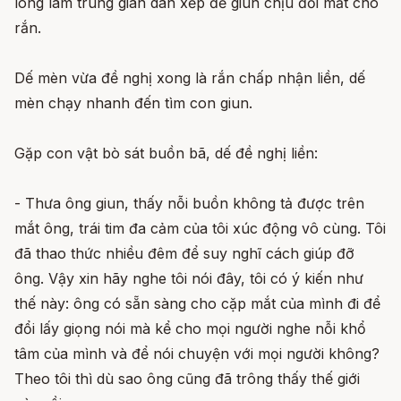
lòng làm trung gian dàn xếp để giun chịu đổi mắt cho
rắn.
Dế mèn vừa đề nghị xong là rắn chấp nhận liền, dế
mèn chạy nhanh đến tìm con giun.
Gặp con vật bò sát buồn bã, dế đề nghị liền:
- Thưa ông giun, thấy nỗi buồn không tả được trên
mắt ông, trái tim đa cảm của tôi xúc động vô cùng. Tôi
đã thao thức nhiều đêm để suy nghĩ cách giúp đỡ
ông. Vậy xin hãy nghe tôi nói đây, tôi có ý kiến như
thế này: ông có sẵn sàng cho cặp mắt của mình đi để
đổi lấy giọng nói mà kể cho mọi người nghe nỗi khổ
tâm của mình và để nói chuyện với mọi người không?
Theo tôi thì dù sao ông cũng đã trông thấy thế giới