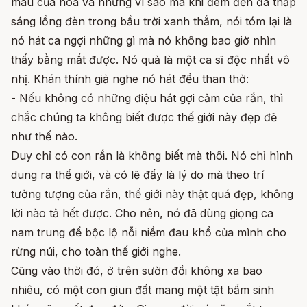
màu của hoa và những vì sao mà khi đêm đến đã thắp
sáng lồng đèn trong bầu trời xanh thẳm, nói tóm lại là
nó hát ca ngợi những gì mà nó không bao giờ nhìn
thấy bằng mắt được. Nó quả là một ca sĩ độc nhất vô
nhị. Khán thính giả nghe nó hát đều than thở:
- Nếu không có những điệu hát gợi cảm của rắn, thì
chắc chúng ta không biết được thế giới này đẹp đẽ
như thế nào.
Duy chỉ có con rắn là không biết mà thôi. Nó chỉ hình
dung ra thế giới, và có lẽ đấy là lý do mà theo trí
tưởng tượng của rắn, thế giới này thật quá đẹp, không
lời nào tả hết được. Cho nên, nó đã dùng giọng ca
nam trung để bộc lộ nỗi niềm đau khổ của mình cho
rừng núi, cho toàn thế giới nghe.
Cũng vào thời đó, ở trên sườn đồi không xa bao
nhiêu, có một con giun đất mang một tật bẩm sinh