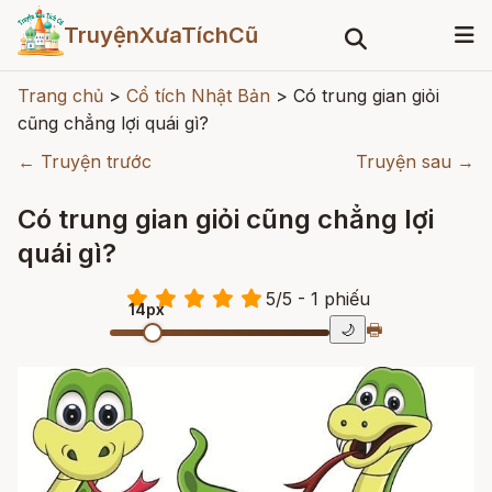
TruyệnXưaTíchCũ
Trang chủ
>
Cổ tích Nhật Bản
>
Có trung gian giỏi
cũng chẳng lợi quái gì?
← Truyện trước
Truyện sau →
Có trung gian giỏi cũng chẳng lợi
quái gì?
5
/
5
- 1
phiếu
14px
🖶
🌙