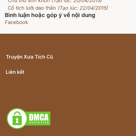
Chú thỏ tinh khôn
(Tạo lúc: 20/04/2015)
Cổ tích lưỡi dao thần
(Tạo lúc: 22/04/2015)
Bình luận hoặc góp ý về nội dung
Facebook
Truyện Xưa Tích Cũ
Cổ tích Việt Nam
Liên kết
Lịch vạn niên
Hà Nội cũ - Món ngon Hà Nội
Truyện kiếm hiệp - Ngôn tình
Download - Tải Miễn Phí