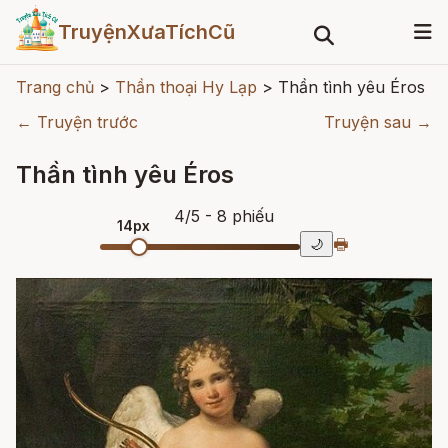
TruyệnXưaTíchCũ
Trang chủ
>
Thần thoại Hy Lạp
>
Thần tình yêu Éros
← Truyện trước
Truyện sau →
Thần tình yêu Éros
4
/
5
- 8
phiếu
14px
🖶
🌙