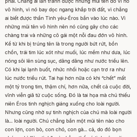
phải. Chẳng ai lẩn tránh được những mũi tên đó vì nó
vô hình, vì nó bay dọc ngang khắp trời đất, vì chẳng
ai biết được thần Tình yêu-Éros bắn vào lúc nào. Vì
những mũi tên vô hình nên nó cũng gây cho các
chàng trai và những cô gái một nỗi đau đớn vô hình.
Kể từ khi bị trúng tên là trong người bứt rứt, bồn
chồn, trái tim lúc xót như muối, lúc mềm như dưa, lúc
nóng sôi lên sùng sục, dâng dâng như nước triều lên.
Có khi lại lạnh buốt, nhức nhối hoặc cạn trơ ra như
lúc nước triều rút. Tai hại hơn nữa có khi “chết” mất
một tý trong tim, thậm chí, hơn nữa, chết cả cuộc đời,
vĩnh viễn giã từ cuộc sống. Đó là tai họa mà chú thiếu
niên Éros tinh nghịch giáng xuống cho loài người.
Nhưng cũng nhờ sự tinh nghịch của chú mà loài người
là... loài người. Chú chẳng bắn một mũi tên nào cho
con lợn, con bò, con chó, con gà... cả, do đó bọn