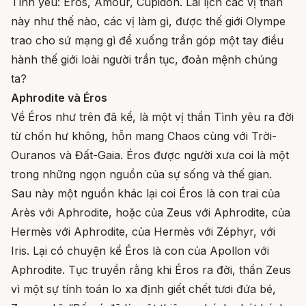
Tình yêu: Éros, Amour, Cupidon. Lai lịch các vị thần
này như thế nào, các vị làm gì, được thế giới Olympe
trao cho sứ mạng gì để xuống trần góp một tay điều
hành thế giới loài người trần tục, đoản mệnh chúng
ta?
Aphrodite và Éros
Về Éros như trên đã kể, là một vị thần Tình yêu ra đời
từ chốn hư không, hỗn mang Chaos cùng với Trời-
Ouranos và Đất-Gaia. Éros được người xưa coi là một
trong những ngọn nguồn của sự sống và thế gian.
Sau này một nguồn khác lại coi Éros là con trai của
Arès với Aphrodite, hoặc của Zeus với Aphrodite, của
Hermès với Aphrodite, của Hermès với Zéphyr, với
Iris. Lại có chuyện kể Éros là con của Apollon với
Aphrodite. Tục truyền rằng khi Éros ra đời, thần Zeus
vì một sự tính toán lo xa định giết chết tươi đứa bé,