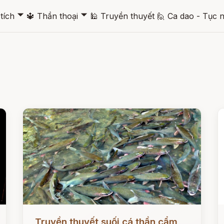
🞃
🞃
tích
🔱
Thần thoại
🕌
Truyền thuyết
🙋
Ca dao - Tục 
Đọc ngay
Đ
Truyền thuyết suối cá thần cẩm