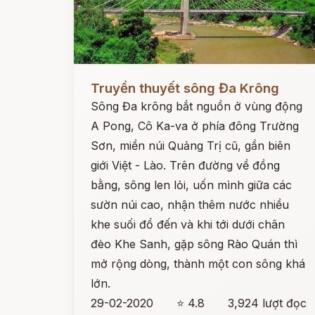
Đọc ngay
Truyền thuyết sông Đa Krông
Sông Đa krông bắt nguồn ở vùng động
A Pong, Cô Ka-va ở phía đông Trường
Sơn, miền núi Quảng Trị cũ, gần biên
giới Việt - Lào. Trên đường về đồng
bằng, sông len lỏi, uốn mình giữa các
sườn núi cao, nhận thêm nước nhiều
khe suối đổ đến và khi tới dưới chân
đèo Khe Sanh, gặp sông Rào Quán thì
mở rộng dòng, thành một con sông khá
lớn.
29-02-2020
⭐ 4.8
3,924 lượt đọc