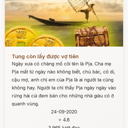
Đọc ngay
Tung còn lấy được vợ tiên
Ngày xưa có chàng mồ côi tên là Pịa. Cha mẹ
Pịa mất từ ngày nào không biết, chú bác, cô dì,
cậu mợ, anh chị em của Pịa là ai người ta cũng
không hay. Người ta chỉ thấy Pịa ngày ngày vào
rừng hái củi đem bán cho những nhà giàu có ở
quanh vùng.
24-09-2020
⭐ 4.8
3,965 lượt đọc