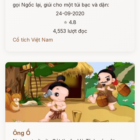
gọi Ngốc lại, giúi cho một túi bạc và dặn:
24-09-2020
⭐ 4.8
4,553 lượt đọc
Cổ tích Việt Nam
Đọc ngay
Ông Ồ