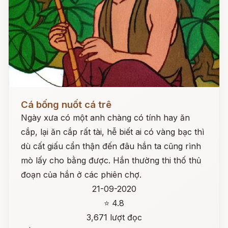
Đọc ngay
Cá bống nuốt cá trê
Ngày xưa có một anh chàng có tính hay ăn
cắp, lại ăn cắp rất tài, hễ biết ai có vàng bạc thì
dù cất giấu cẩn thận đến đâu hắn ta cũng rình
mò lấy cho bằng được. Hắn thường thi thố thủ
đoạn của hắn ở các phiên chợ.
21-09-2020
⭐ 4.8
3,671 lượt đọc