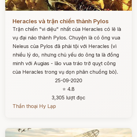
Đọc ngay
Heracles và trận chiến thành Pylos
Trận chiến "vi diệu" nhất của Heracles có lẽ là
vụ đại náo thành Pylos. Chuyện là có ông vua
Neleus của Pylos đã phải tội với Heracles (vì
nhiều lý do, nhưng chủ yếu do ông ta là đồng
minh với Augias - lão vua tráo trở quỵt công
của Heracles trong vụ dọn phân chuồng bò).
25-09-2020
⭐ 4.8
3,305 lượt đọc
Thần thoại Hy Lạp