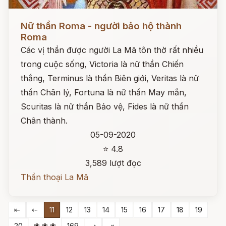
Đọc ngay
Nữ thần Roma - người bảo hộ thành
Roma
Các vị thần được người La Mã tôn thờ rất nhiều
trong cuộc sống, Victoria là nữ thần Chiến
thắng, Terminus là thần Biên giới, Veritas là nữ
thần Chân lý, Fortuna là nữ thần May mắn,
Scuritas là nữ thần Bảo vệ, Fides là nữ thần
Chân thành.
05-09-2020
⭐ 4.8
3,589 lượt đọc
Thần thoại La Mã
⇤
⇠
11
12
13
14
15
16
17
18
19
❀ ❀ ❀
20
169
⇢
⇥