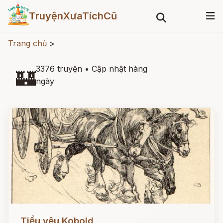
TruyệnXưaTíchCũ
Trang chủ
>
3376 truyện
•
Cập nhật hàng
🏰
ngày
Đọc ngay
Tiểu yêu Kobold