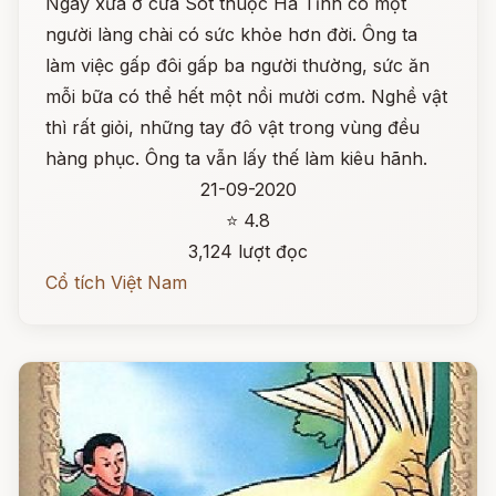
Ngày xưa ở cửa Sót thuộc Hà Tĩnh có một
người làng chài có sức khỏe hơn đời. Ông ta
làm việc gấp đôi gấp ba người thường, sức ăn
mỗi bữa có thể hết một nồi mười cơm. Nghề vật
thì rất giỏi, những tay đô vật trong vùng đều
hàng phục. Ông ta vẫn lấy thế làm kiêu hãnh.
21-09-2020
⭐ 4.8
3,124 lượt đọc
Cổ tích Việt Nam