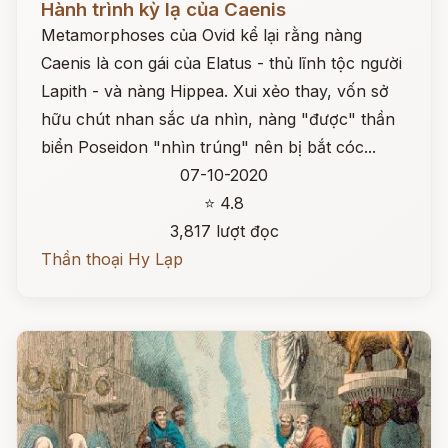
Hành trình kỳ lạ của Caenis
Metamorphoses của Ovid kể lại rằng nàng
Caenis là con gái của Elatus - thủ lĩnh tộc người
Lapith - và nàng Hippea. Xui xẻo thay, vốn sở
hữu chút nhan sắc ưa nhìn, nàng "được" thần
biển Poseidon "nhìn trúng" nên bị bắt cóc...
07-10-2020
⭐ 4.8
3,817 lượt đọc
Thần thoại Hy Lạp